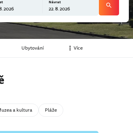
et
Návrat
Ubytování
Více
ě
uzea a kultura
Pláže