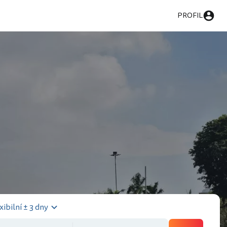
PROFIL
xibilní ± 3 dny