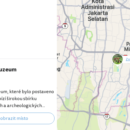
tobusy nebo se můžete
lovou lanovkou od 60…
Zo
muzeum
null
um, které bylo postaveno
ízí širokou sbírku
h a archeologických
ukáže vám mnoho aspektů
obrazit místo
livých etnických skupin
nésii. [btn "Rezervuj hotel