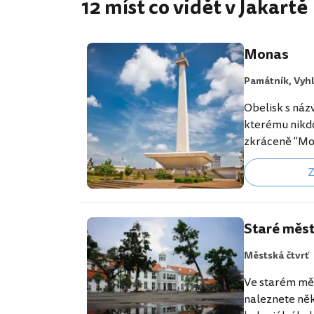
12 míst co vidět v Jakartě
Monas
Památník,
Vyh
Obelisk s ná
kterému nikdo
zkráceně "Mon
Jakarty. Mona
Z
vstup na vyhlí
výhled na cel
obrovském ná
geografickém 
Staré měs
nejlepších hot
Městská čtvrť
https://www.
ta.cs.html?ai
Ve starém mě
monas] Památn
naleznete něk
postaven na…