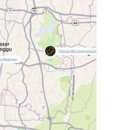
Taman Mini Indonesia Indah
o Ragunan
null