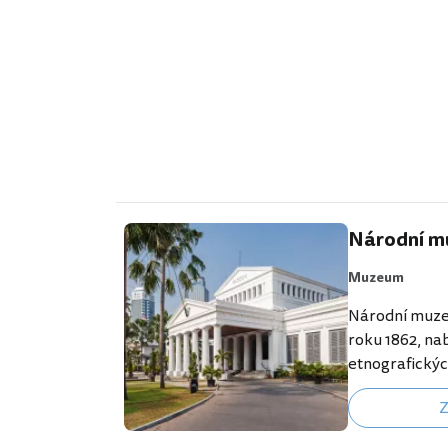
kyvadlové au
projet gondo
Národní 
Muzeum
Národní muze
roku 1862, nab
etnografickýc
artefaktů a 
Z
života jednot
žijících v Indo