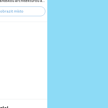
landskou architekturou a
áměstí budete moci
obrazit místo
ních kaváren pozorovat
é regionální turisty, jak si
 na barevných půjčených
kými slaměnými klobouky.
e také známé pod názvy
ebo Kota Lama. [btn "10
elů v Jakartě"
booking.com/city/id/jakar
d…