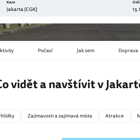
Kam
Odl
ktivity
Počasí
Jak sem
Doprava
Co vidět a navštívit v Jakart
hlídky
Zajímavosti a zajímavá místa
Atrakce
M