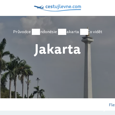
Průvodce
Indonésie
Jakarta
Co vidět
Jakarta
Fle