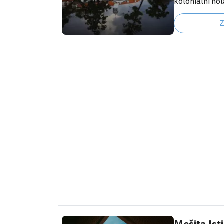
koloniální ho
na hlavním n
Z
z mnoha míst
indonéské a jin
užívají jízdu
kolech s širo
Staré město j
Oud Batavia n
nejlepších hot
https://www.
ta.cs.html?ai