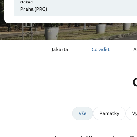
Odkud
Jakarta
Co vidět
A
Vše
Památky
Vy