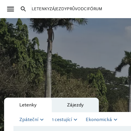
LETENKY
ZÁJEZDY
PRŮVODCI
FÓRUM
Letenky
Zájezdy
Zpáteční
1 cestující
Ekonomická