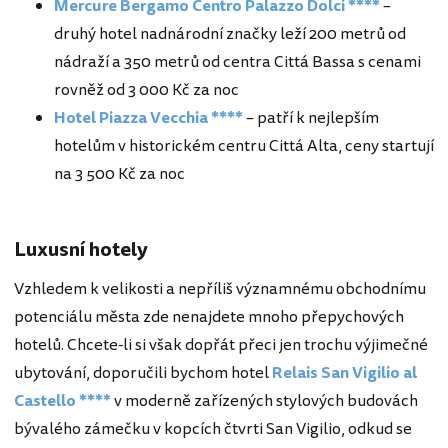
Mercure Bergamo Centro Palazzo Dolci ****
–
druhý hotel nadnárodní značky leží 200 metrů od
nádraží a 350 metrů od centra Cittá Bassa s cenami
rovněž od 3 000 Kč za noc
Hotel Piazza Vecchia ****
– patří k nejlepším
hotelům v historickém centru Cittá Alta, ceny startují
na 3 500 Kč za noc
Luxusní hotely
Vzhledem k velikosti a nepříliš významnému obchodnímu
potenciálu města zde nenajdete mnoho přepychových
hotelů. Chcete-li si však dopřát přeci jen trochu výjimečné
ubytování, doporučili bychom hotel
Relais San Vigilio al
Castello ****
v moderně zařízených stylových budovách
bývalého zámečku v kopcích čtvrti San Vigilio, odkud se