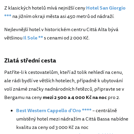
Z klasických hotelů mívá nejnižší ceny
Hotel San Giorgio
***
na jižním okraji města asi 450 metrů od nádraží.
Nejlevnější hotel v historickém centru Cittá Alta bývá
většinou
Il Sole **
s cenami od 2 000 Kč.
Zlatá střední cesta
Patříte-li k cestovatelům, kteří až tolik nehledí na cenu,
ale rádi bydlí ve větších hotelech, případně k ubytování
volí známé značky nadnárodních řetězců, připravte se v
Bergamu na ceny
mezi 2 500 a 4 000 Kč na noc
pro 2.
Best Western Cappello d'Oro ****
– centrálně
umístěný hotel mezi nádražím a Cittá Bassa nabídne
kvalitu za ceny od 3 000 Kč za noc