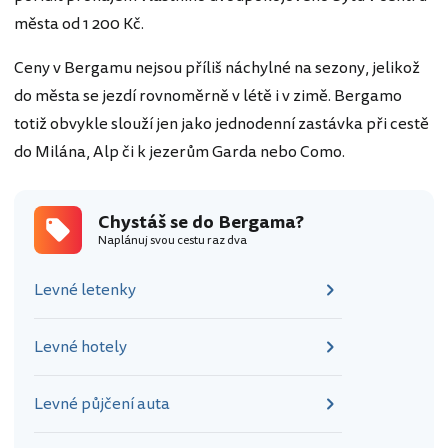
města od 1 200 Kč.
Ceny v Bergamu nejsou příliš náchylné na sezony, jelikož
do města se jezdí rovnoměrně v létě i v zimě. Bergamo
totiž obvykle slouží jen jako jednodenní zastávka při cestě
do Milána, Alp či k jezerům Garda nebo Como.
Chystáš se do Bergama?
Naplánuj svou cestu raz dva
Levné letenky
Levné hotely
Levné půjčení auta