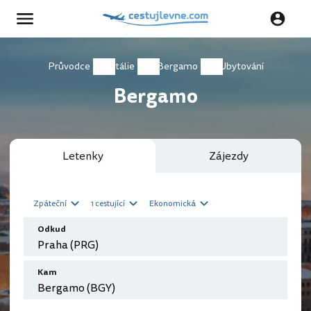
Průvodce
Itálie
Bergamo
Ubytování
Bergamo
Letenky
Zájezdy
Zpáteční
1 cestující
Ekonomická
Odkud
Kam