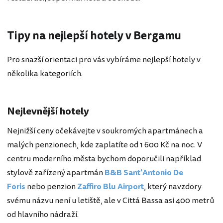
Tipy na nejlepší hotely v Bergamu
Pro snazší orientaci pro vás vybíráme nejlepší hotely v
několika kategoriích.
Nejlevnější hotely
Nejnižší ceny očekávejte v soukromých apartmánech a
malých penzionech, kde zaplatíte od 1 600 Kč na noc. V
centru moderního města bychom doporučili například
stylově zařízený apartmán
B&B Sant'Antonio De
Foris
nebo penzion
Zaffiro Blu Airport
, který navzdory
svému názvu není u letiště, ale v Cittá Bassa asi 400 metrů
od hlavního nádraží.