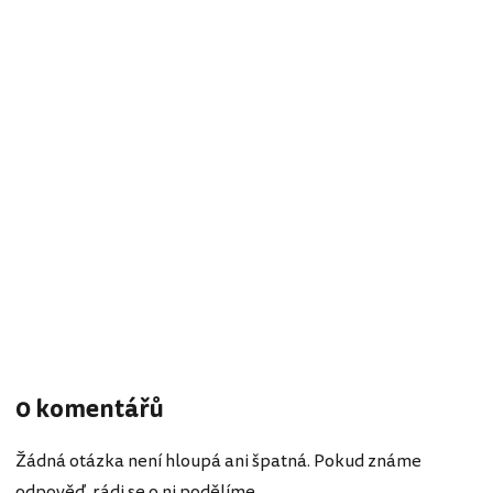
0 komentářů
Žádná otázka není hloupá ani špatná. Pokud známe
odpověď, rádi se o ni podělíme.