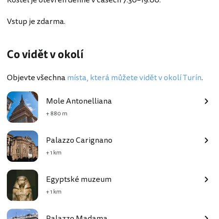
Vstup je zdarma.
Co vidět v okolí
Objevte všechna
místa, která můžete vidět v okolí Turín
.
Mole Antonelliana
+ 880 m
Palazzo Carignano
+ 1 km
Egyptské muzeum
+ 1 km
Palazzo Madama