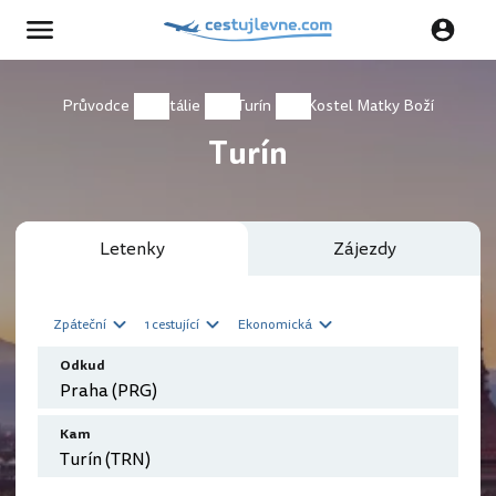
Průvodce
Itálie
Turín
Kostel Matky Boží
Turín
Letenky
Zájezdy
Zpáteční
1 cestující
Ekonomická
Odkud
Kam