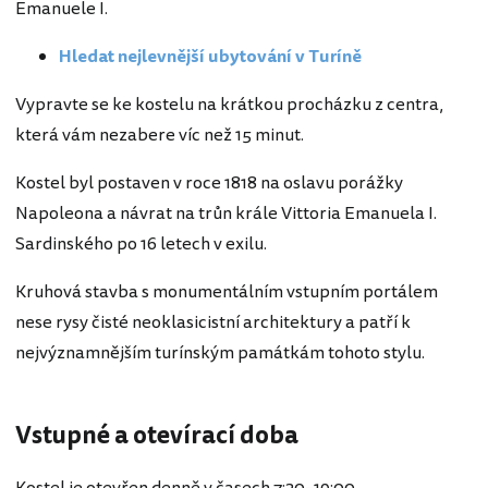
Emanuele I.
Hledat nejlevnější ubytování v Turíně
Vypravte se ke kostelu na krátkou procházku z centra,
která vám nezabere víc než 15 minut.
Kostel byl postaven v roce 1818 na oslavu porážky
Napoleona a návrat na trůn krále Vittoria Emanuela I.
Sardinského po 16 letech v exilu.
Kruhová stavba s monumentálním vstupním portálem
nese rysy čisté neoklasicistní architektury a patří k
nejvýznamnějším turínským památkám tohoto stylu.
Vstupné a otevírací doba
Kostel je otevřen denně v časech 7:30–19:00.