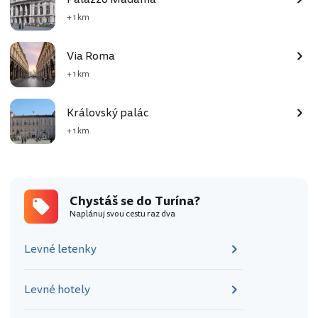
+ 1 km
Via Roma
+ 1 km
Královský palác
+ 1 km
Chystáš se do Turína?
Naplánuj svou cestu raz dva
Levné letenky
Levné hotely