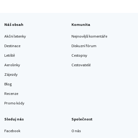
Náš obsah
Komunita
Akční letenky
Nejnovější komentáře
Destinace
Diskuzní fórum
Letiště
Cestopisy
Aerolinky
Cestovatelé
Zájezdy
Blog
Recenze
Promo kódy
Sleduj nás
Společnost
Facebook
O nás