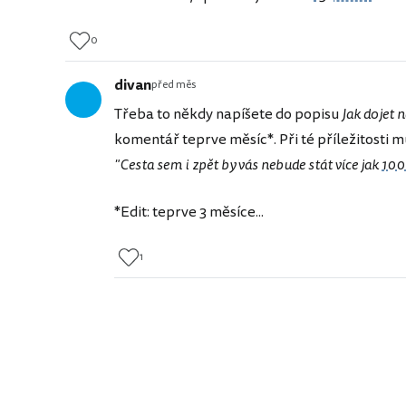
0
divan
před měs
Třeba to někdy napíšete do popisu
Jak dojet
komentář teprve měsíc*. Při té příležitosti
"Cesta sem i zpět by vás nebude stát více jak
100
*Edit: teprve 3 měsíce...
1