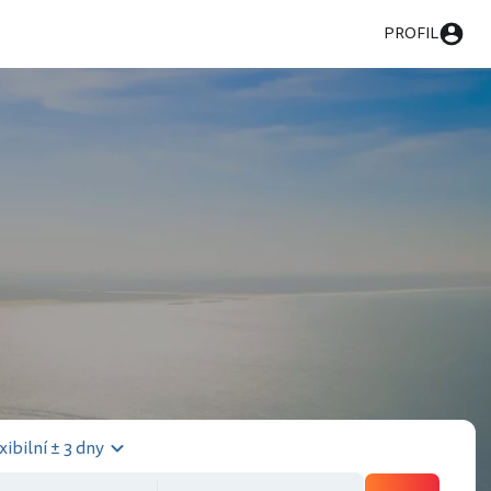
PROFIL
xibilní ± 3 dny