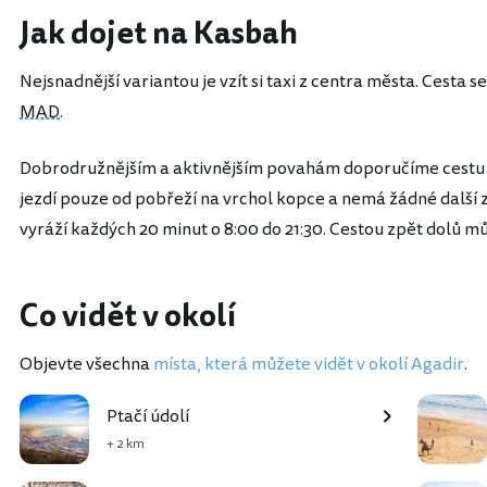
Jak dojet na Kasbah
Nejsnadnější variantou je vzít si taxi z centra města. Cesta s
MAD
.
Dobrodružnějším a aktivnějším povahám doporučíme cestu 
jezdí pouze od pobřeží na vrchol kopce a nemá žádné další za
vyráží každých 20 minut o 8:00 do 21:30. Cestou zpět dolů mů
Co vidět v okolí
Objevte všechna
místa, která můžete vidět v okolí Agadir
.
Ptačí údolí
+ 2 km