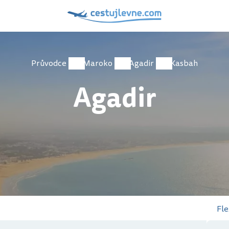
Průvodce
Maroko
Agadir
Kasbah
Agadir
Fle