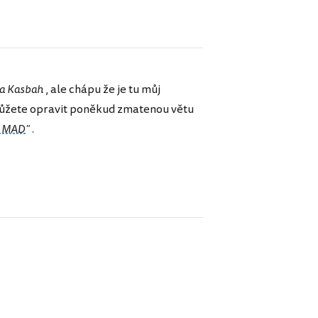
 na Kasbah
, ale chápu že je tu můj
 můžete opravit poněkud zmatenou větu
 MAD
"
.