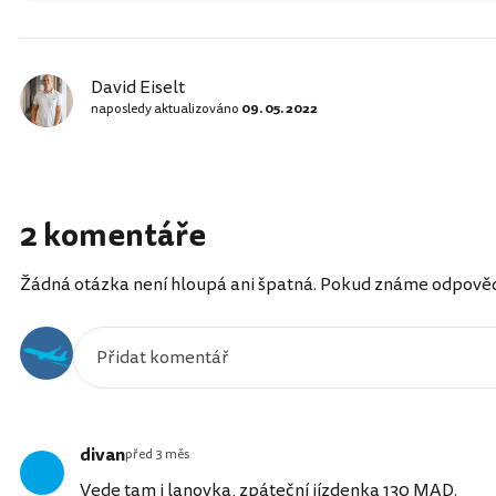
David Eiselt
naposledy aktualizováno
09. 05. 2022
2 komentáře
Žádná otázka není hloupá ani špatná. Pokud známe odpověď, 
divan
před 3 měs
Vede tam i lanovka, zpáteční jízdenka
130 MAD
.