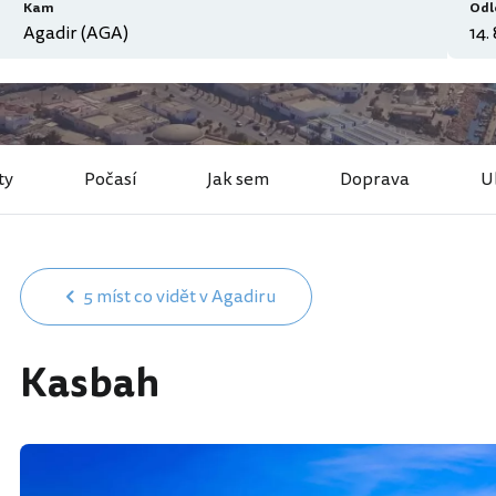
Kam
Odl
ty
Počasí
Jak sem
Doprava
U
5 míst co vidět v Agadiru
Kasbah