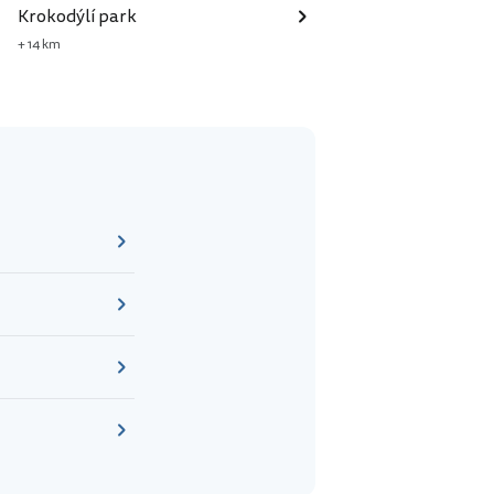
Krokodýlí park
+ 14 km