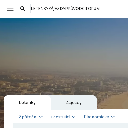
LETENKY
ZÁJEZDY
PRŮVODCI
FÓRUM
Letenky
Zájezdy
Zpáteční
1 cestující
Ekonomická