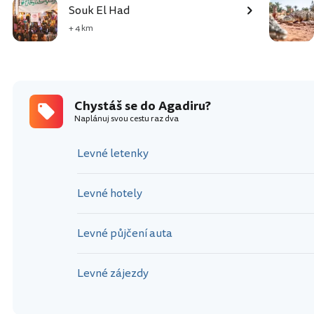
Souk El Had
+ 4 km
Chystáš se do Agadiru?
Naplánuj svou cestu raz dva
Levné letenky
Levné hotely
Levné půjčení auta
Levné zájezdy