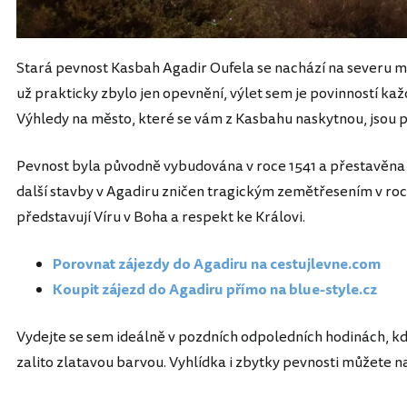
Stará pevnost Kasbah Agadir Oufela se nachází na severu měs
už prakticky zbylo jen opevnění, výlet sem je povinností každ
Výhledy na město, které se vám z Kasbahu naskytnou, jsou 
Pevnost byla původně vybudována v roce 1541 a přestavěna v
další stavby v Agadiru zničen tragickým zemětřesením v roc
představují Víru v Boha a respekt ke Královi.
Porovnat zájezdy do Agadiru na cestujlevne.com
Koupit zájezd do Agadiru přímo na blue-style.cz
Vydejte se sem ideálně v pozdních odpoledních hodinách, kdy
zalito zlatavou barvou. Vyhlídka i zbytky pevnosti můžete n