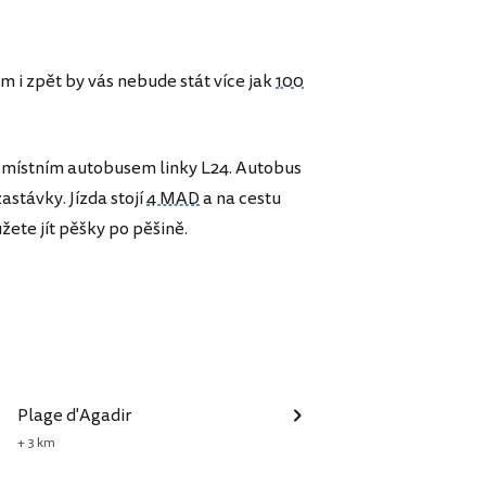
em i zpět by vás nebude stát více jak
100
místním autobusem linky L24. Autobus
stávky. Jízda stojí
4 MAD
a na cestu
žete jít pěšky po pěšině.
Plage d'Agadir
+ 3 km