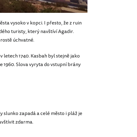
ta vysoko v kopci. I přesto, že z ruin
ého turisty, který navštíví Agadir.
prostě úchvatné.
 letech 1740. Kasbah byl stejně jako
e 1960. Slova vyryta do vstupní brány
 slunko zapadá a celé město i pláž je
avštívit zdarma.