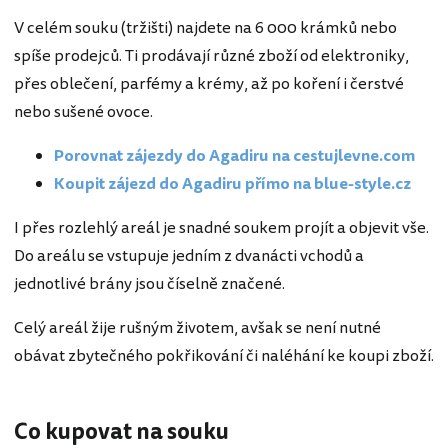
V celém souku (tržišti) najdete na 6 000 krámků nebo
spíše prodejců. Ti prodávají různé zboží od elektroniky,
přes oblečení, parfémy a krémy, až po koření i čerstvé
nebo sušené ovoce.
Porovnat zájezdy do Agadiru na cestujlevne.com
Koupit zájezd do Agadiru přímo na blue-style.cz
I přes rozlehlý areál je snadné soukem projít a objevit vše.
Do areálu se vstupuje jedním z dvanácti vchodů a
jednotlivé brány jsou číselně značené.
Celý areál žije rušným životem, avšak se není nutné
obávat zbytečného pokřikování či naléhání ke koupi zboží.
Co kupovat na souku