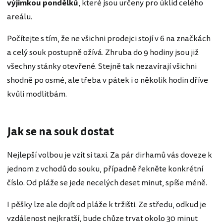
výjimkou pondělků
, které jsou určeny pro úklid celého
areálu.
Počítejte s tím, že ne všichni prodejci stojí v 6 na značkách
a celý souk postupně ožívá. Zhruba do 9 hodiny jsou již
všechny stánky otevřené. Stejně tak nezavírají všichni
shodně po osmé, ale třeba v pátek i o několik hodin dříve
kvůli modlitbám.
Jak se na souk dostat
Nejlepší volbou je vzít si taxi. Za pár dirhamů vás doveze k
jednom z vchodů do souku, případně řekněte konkrétní
číslo. Od pláže se jede necelých deset minut, spíše méně.
I pěšky lze ale dojít od pláže k tržišti. Ze středu, odkud je
vzdálenost nejkratší, bude chůze trvat okolo 30 minut