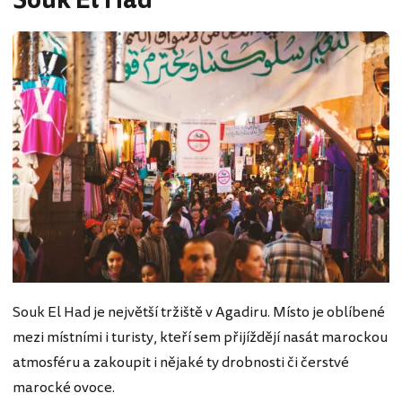
Souk El Had
Souk El Had je největší tržiště v Agadiru. Místo je oblíbené
mezi místními i turisty, kteří sem přijíždějí nasát marockou
atmosféru a zakoupit i nějaké ty drobnosti či čerstvé
marocké ovoce.