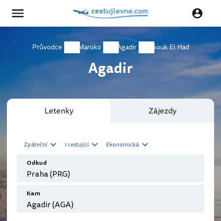
Průvodce
Maroko
Agadir
Souk El Had
Agadir
Letenky
Zájezdy
Zpáteční
1 cestující
Ekonomická
Odkud
Kam