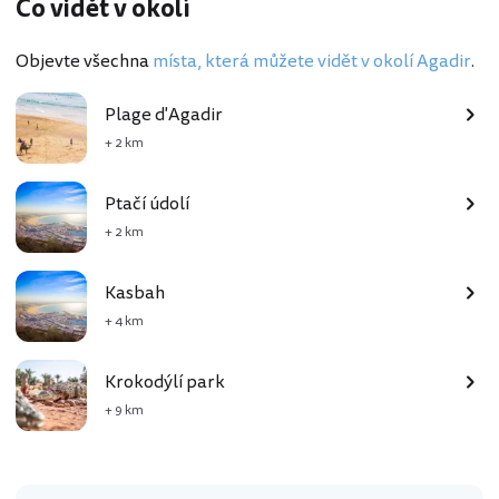
Co vidět v okolí
Objevte všechna
místa, která můžete vidět v okolí Agadir
.
Plage d'Agadir
+ 2 km
Ptačí údolí
+ 2 km
Kasbah
+ 4 km
Krokodýlí park
+ 9 km