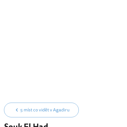
5 míst co vidět v Agadiru