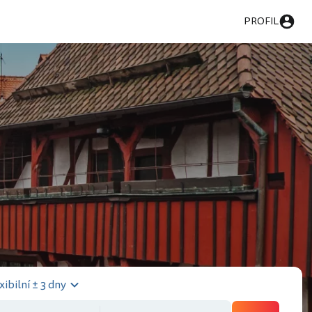
PROFIL
xibilní ± 3 dny