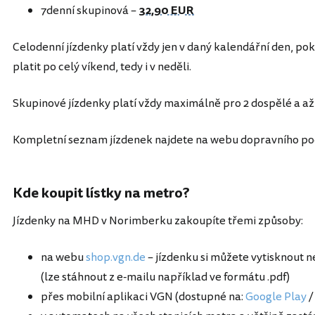
7denní skupinová –
32,90 EUR
Celodenní jízdenky platí vždy jen v daný kalendářní den, po
platit po celý víkend, tedy i v neděli.
Skupinové jízdenky platí vždy maximálně pro 2 dospělé a až 4
Kompletní seznam jízdenek najdete na webu dopravního po
Kde koupit lístky na metro?
Jízdenky na MHD v Norimberku zakoupíte třemi způsoby:
na webu
shop.vgn.de
– jízdenku si můžete vytisknout 
(lze stáhnout z e-mailu například ve formátu .pdf)
přes mobilní aplikaci VGN (dostupné na:
Google Play