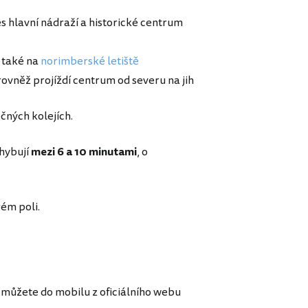
s hlavní nádraží a historické centrum
í také na
norimberské letiště
rovněž projíždí centrum od severu na jih
čných kolejích.
ohybují
mezi 6 a 10 minutami
, o
ém poli.
můžete do mobilu z oficiálního webu