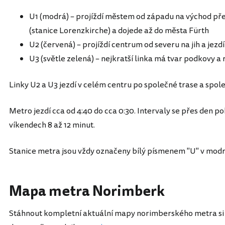
U1 (modrá) – projíždí městem od západu na východ pře
(stanice Lorenzkirche) a dojede až do města Fürth
U2 (červená) – projíždí centrum od severu na jih a jezd
U3 (světle zelená) – nejkratší linka má tvar podkovy a 
Linky U2 a U3 jezdí v celém centru po společné trase a spole
Metro jezdí cca od 4:40 do cca 0:30. Intervaly se přes den p
víkendech 8 až 12 minut.
Stanice metra jsou vždy označeny bílý písmenem "U" v modr
Mapa metra Norimberk
Stáhnout kompletní aktuální mapy norimberského metra si 