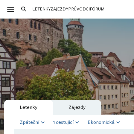
LETENKY
ZÁJEZDY
PRŮVODCI
FÓRUM
Letenky
Zájezdy
Zpáteční
1 cestující
Ekonomická