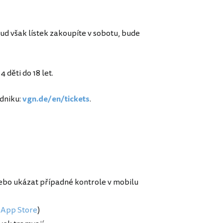
kud však lístek zakoupíte v sobotu, bude
 děti do 18 let.
dniku:
vgn.de/en/tickets
.
nebo ukázat případné kontrole v mobilu
/
App Store
)