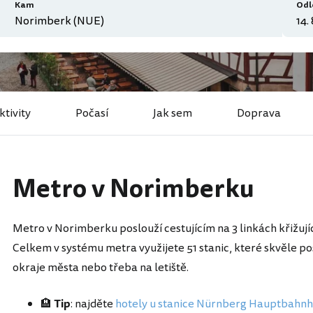
Kam
Odl
ktivity
Počasí
Jak sem
Doprava
Metro v Norimberku
Metro v Norimberku poslouží cestujícím na 3 linkách křižuj
Celkem v systému metra využijete 51 stanic, které skvěle po
okraje města nebo třeba na letiště.
🏨
Tip
: najděte
hotely u stanice Nürnberg Hauptbahnh