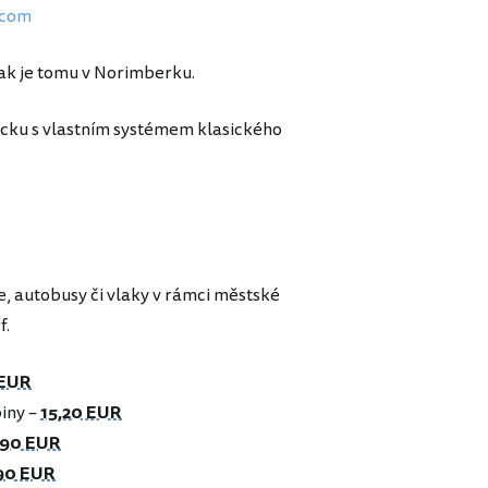
.com
nak je tomu v Norimberku.
ecku s vlastním systémem klasického
e, autobusy či vlaky v rámci městské
f.
 EUR
iny –
15,20 EUR
,90 EUR
90 EUR