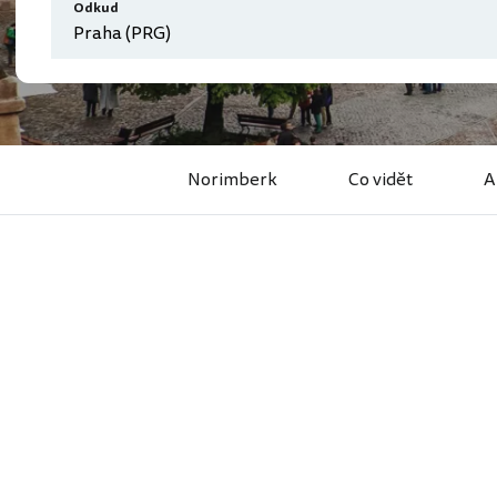
Odkud
Norimberk
Co vidět
A