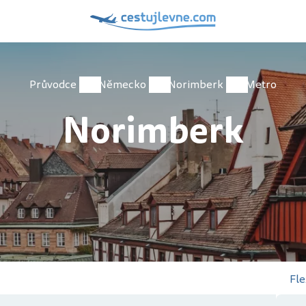
Průvodce
Německo
Norimberk
Metro
Norimberk
Fle