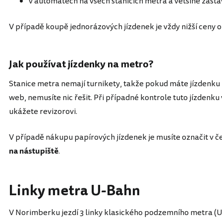
v automatech na všech stanicích metra a většině zastá
V případě koupě jednorázových jízdenek je vždy nižší ceny o
Jak používat jízdenky na metro?
Stanice metra nemají turnikety, takže pokud máte jízdenku
web, nemusíte nic řešit. Při případné kontrole tuto jízdenku
ukážete revizorovi.
V případě nákupu papírových jízdenek je musíte označit v č
na nástupiště
.
Linky metra U-Bahn
V Norimberku jezdí 3 linky klasického podzemního metra (U