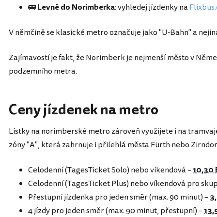
🚌
Levně do Norimberka
: vyhledej jízdenky na
Flixbus
V němčině se klasické metro označuje jako "U-Bahn" a neji
Zajímavostí je fakt, že Norimberk je nejmenší město v Něm
podzemního metra.
Ceny jízdenek na metro
Lístky na norimberské metro zároveň využijete i na tramvaj
zóny "A", která zahrnuje i přilehlá města Fürth nebo Zirndor
Celodenní (TagesTicket Solo) nebo víkendová –
10,30
Celodenní (TagesTicket Plus) nebo víkendová pro skup
Přestupní jízdenka pro jeden směr (max. 90 minut) –
3
4 jízdy pro jeden směr (max. 90 minut, přestupní) –
13,