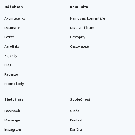
Náš obsah
Komunita
Akční letenky
Nejnovější komentáře
Destinace
Diskuzní fórum
Letiště
Cestopisy
Aerolinky
Cestovatelé
Zájezdy
Blog
Recenze
Promo kódy
Sleduj nás
Společnost
Facebook
O nás
Messenger
Kontakt
Instagram
Kariéra