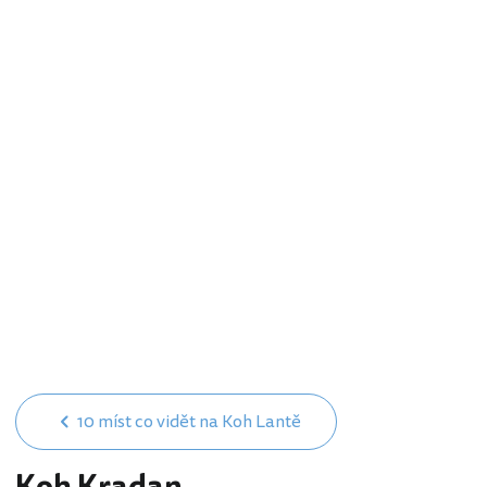
10 míst co vidět na Koh Lantě