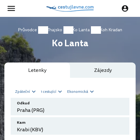
Průvodce
Thajsko
Ko Lanta
Koh Kradan
Ko Lanta
Letenky
Zájezdy
Zpáteční
1 cestující
Ekonomická
Odkud
Kam