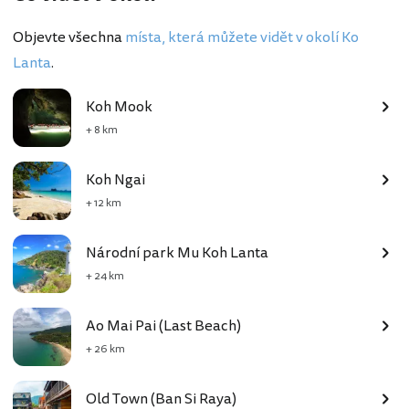
Objevte všechna
místa, která můžete vidět v okolí Ko
Lanta
.
Koh Mook
+ 8 km
Koh Ngai
+ 12 km
Národní park Mu Koh Lanta
+ 24 km
Ao Mai Pai (Last Beach)
+ 26 km
Old Town (Ban Si Raya)