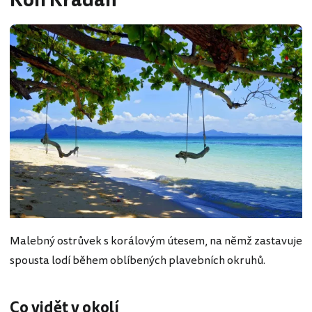
Koh Kradan
Malebný ostrůvek s korálovým útesem, na němž zastavuje
spousta lodí během oblíbených plavebních okruhů.
Co vidět v okolí