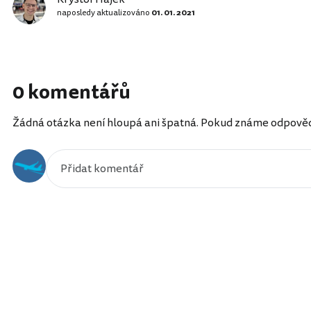
naposledy aktualizováno
01. 01. 2021
0 komentářů
Žádná otázka není hloupá ani špatná. Pokud známe odpověď, 