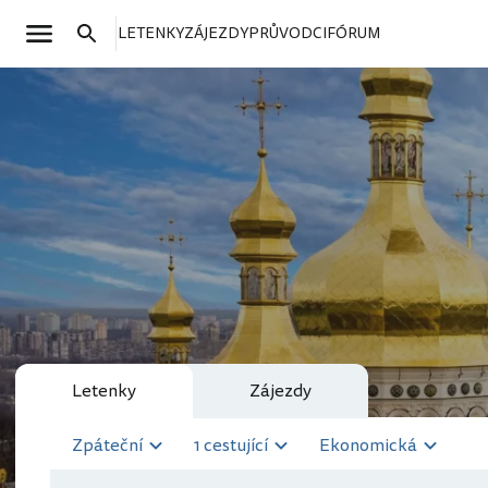
LETENKY
ZÁJEZDY
PRŮVODCI
FÓRUM
Letenky
Zájezdy
Zpáteční
1 cestující
Ekonomická