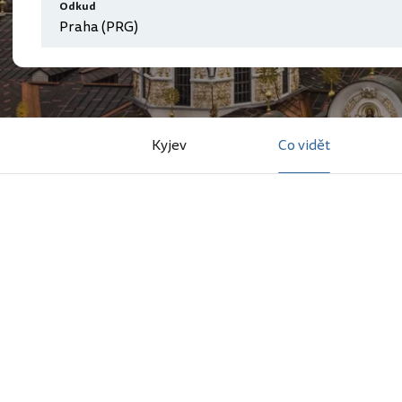
Odkud
Kyjev
Co vidět