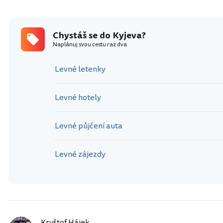
Chystáš se do Kyjeva?
Naplánuj svou cestu raz dva
Levné letenky
Levné hotely
Levné půjčení auta
Levné zájezdy
Kryštof Hájek