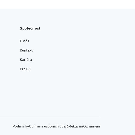
Společnost
O nás
Kontakt
Kariéra
Pro CK
Podmínky
Ochrana osobních údajů
Reklama
Oznámení