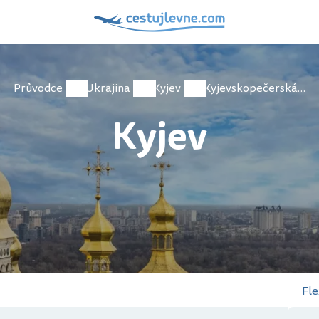
Průvodce
Ukrajina
Kyjev
Kyjevskopečerská lávra
Kyjev
Fle