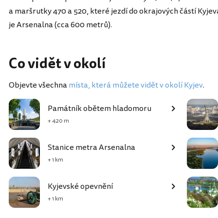
a maršrutky 470 a 520, které jezdí do okrajových částí Kyjev
je Arsenalna (cca 600 metrů).
Co vidět v okolí
Objevte všechna
místa, která můžete vidět v okolí Kyjev
.
Památník obětem hladomoru
+ 420 m
Stanice metra Arsenalna
+ 1 km
Kyjevské opevnění
+ 1 km