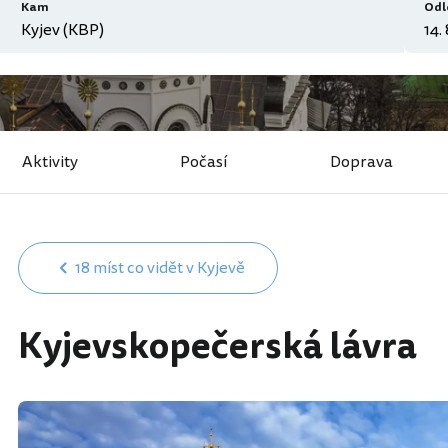
Kam
Odl
Aktivity
Počasí
Doprava
18 míst co vidět v Kyjevě
Kyjevskopečerská lávra