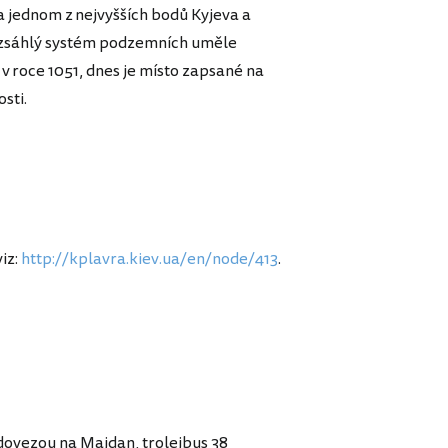
a jednom z nejvyšších bodů Kyjeva a
 rozsáhlý systém podzemních uměle
v roce 1051, dnes je místo zapsané na
osti.
viz:
http://kplavra.kiev.ua/en/node/413
.
dovezou na Majdan, trolejbus 38