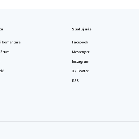
ta
Sleduj nás
ší komentáře
Facebook
 fórum
Messenger
y
Instagram
elé
X / Twitter
RSS