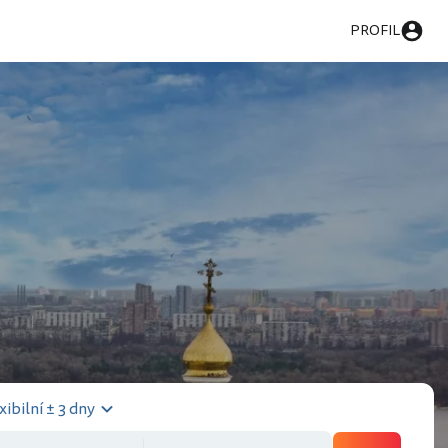
PROFIL
xibilní ± 3 dny