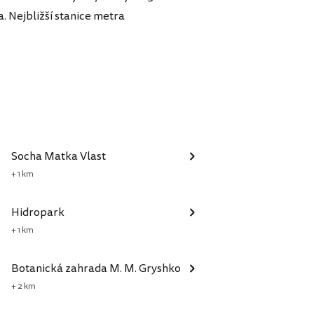
a. Nejbližší stanice metra
Socha Matka Vlast
+ 1 km
Hidropark
+ 1 km
Botanická zahrada M. M. Gryshko
+ 2 km