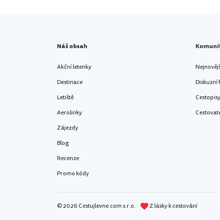
Náš obsah
Komuni
Akční letenky
Nejnověj
Destinace
Diskuzní
Letiště
Cestopis
Aerolinky
Cestovat
Zájezdy
Blog
Recenze
Promo kódy
© 2026 Cestujlevne.com s.r.o.
Z lásky k cestování