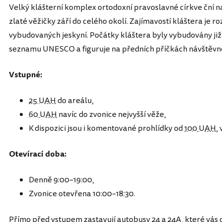
Velký klášterní komplex ortodoxní pravoslavné církve ční n
zlaté věžičky září do celého okolí. Zajímavostí kláštera je
vybudovaných jeskyní. Počátky kláštera byly vybudovány již 
seznamu UNESCO a figuruje na předních příčkách návštěvn
Vstupné:
25 UAH
do areálu,
60 UAH
navíc do zvonice nejvyšší věže,
K dispozici jsou i komentované prohlídky od
100 UAH
, 
Otevírací doba:
Denně 9:00–19:00,
Zvonice otevřena 10:00–18:30.
Přímo před vstupem zastavují autobusy 24 a 24A, které vás 