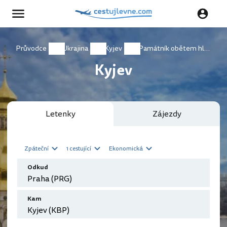
Průvodce
Ukrajina
Kyjev
Památník obětem hladomoru
Kyjev
Letenky
Zájezdy
Zpáteční
1 cestující
Ekonomická
Odkud
Kam