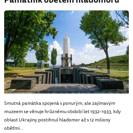
Památník obětem hladomoru
Smutná památka spojená s ponurým, ale zajímavým
muzeem se věnuje hrůznému období let 1932–1933, kdy
oblast Ukrajiny postihnul hladomor až s 12 miliony
oběťmi…