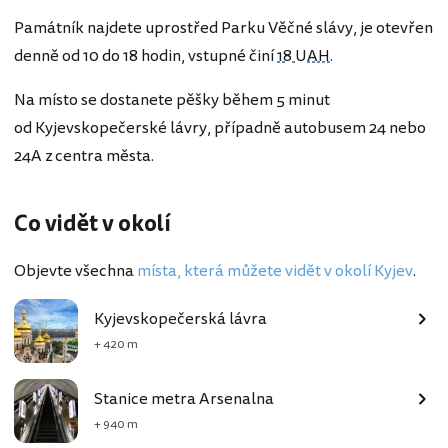
Památník najdete uprostřed Parku Věčné slávy, je otevřen
denně od 10 do 18 hodin, vstupné činí
18 UAH
.
Na místo se dostanete pěšky během 5 minut
od Kyjevskopečerské lávry, případně autobusem 24 nebo
24A z centra města.
Co vidět v okolí
Objevte všechna
místa, která můžete vidět v okolí Kyjev
.
Kyjevskopečerská lávra
+ 420 m
Stanice metra Arsenalna
+ 940 m