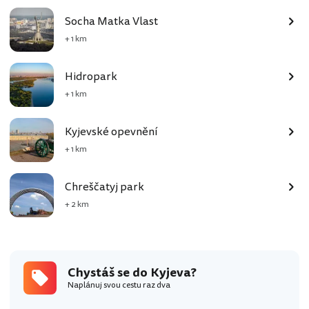
Socha Matka Vlast
+ 1 km
Hidropark
+ 1 km
Kyjevské opevnění
+ 1 km
Chreščatyj park
+ 2 km
Chystáš se do Kyjeva?
Naplánuj svou cestu raz dva