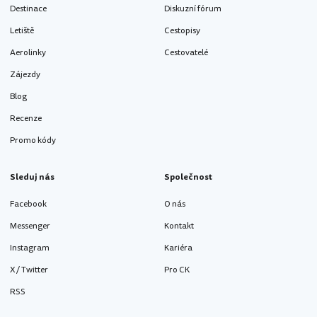
Destinace
Diskuzní fórum
Letiště
Cestopisy
Aerolinky
Cestovatelé
Zájezdy
Blog
Recenze
Promo kódy
Sleduj nás
Společnost
Facebook
O nás
Messenger
Kontakt
Instagram
Kariéra
X / Twitter
Pro CK
RSS