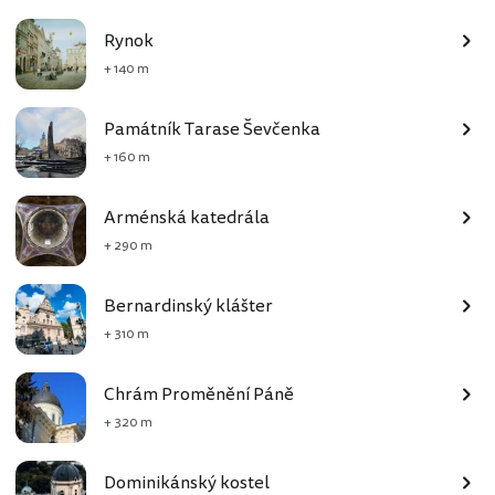
Rynok
+ 140 m
Památník Tarase Ševčenka
+ 160 m
Arménská katedrála
+ 290 m
Bernardinský klášter
+ 310 m
Chrám Proměnění Páně
+ 320 m
Dominikánský kostel