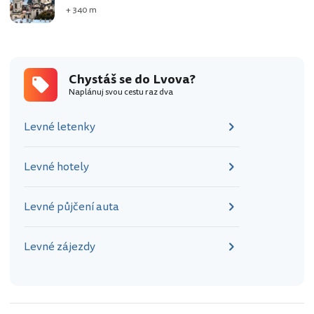
+ 340 m
Chystáš se do Lvova?
Naplánuj svou cestu raz dva
Levné letenky
Levné hotely
Levné půjčení auta
Levné zájezdy