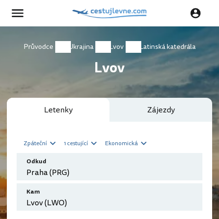
Průvodce
Ukrajina
Lvov
Latinská katedrála
Lvov
Letenky
Zájezdy
Zpáteční
1 cestující
Ekonomická
Odkud
Kam