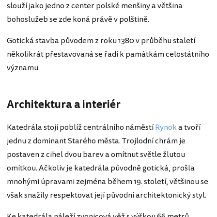
slouží jako jedno z center polské menšiny a většina
bohoslužeb se zde koná právě v polštině.
Gotická stavba původem z roku 1380 v průběhu staletí
několikrát přestavovaná se řadí k památkám celostátního
významu.
Architektura a interiér
Katedrála stojí poblíž centrálního náměstí
Rynok
a tvoří
jednu z dominant Starého města. Trojlodní chrám je
postaven z cihel dvou barev a omítnut světle žlutou
omítkou. Ačkoliv je katedrála původně gotická, prošla
mnohými úpravami zejména během 19. století, většinou se
však snažily respektovat její původní architektonický styl.
Ke katedrála náleží zvonicová věž s výškou 66 metrů,