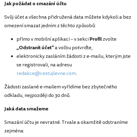
Jak požádat o smazání účtu
Svůj účet a všechna přidružená data můžete kdykoli a bez
omezení smazat jedním z těchto způsobů:
přímo v mobilní aplikaci – v sekci
Profil
zvolte
„Odstranit účet"
a volbu potvrďte,
elektronicky zasláním žádosti z e-mailu, kterým jste
se registrovali, na adresu
redakce@cestujlevne.com
.
Žádosti zaslané e-mailem vyřídíme bez zbytečného
odkladu, nejpozději do 30 dnů.
Jaká data smažeme
Smazání účtu je nevratné. Trvale a okamžitě odstraníme
zejména: