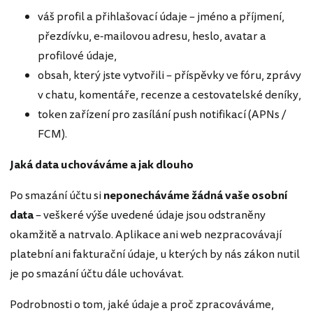
váš profil a přihlašovací údaje – jméno a příjmení,
přezdívku, e-mailovou adresu, heslo, avatar a
profilové údaje,
obsah, který jste vytvořili – příspěvky ve fóru, zprávy
v chatu, komentáře, recenze a cestovatelské deníky,
token zařízení pro zasílání push notifikací (APNs /
FCM).
Jaká data uchováváme a jak dlouho
Po smazání účtu si
neponecháváme žádná vaše osobní
data
– veškeré výše uvedené údaje jsou odstraněny
okamžitě a natrvalo. Aplikace ani web nezpracovávají
platební ani fakturační údaje, u kterých by nás zákon nutil
je po smazání účtu dále uchovávat.
Podrobnosti o tom, jaké údaje a proč zpracováváme,