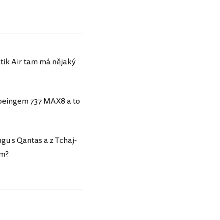
tik Air tam má nějaký
 Boeingem 737 MAX8 a to
u s Qantas a z Tchaj-
ím?