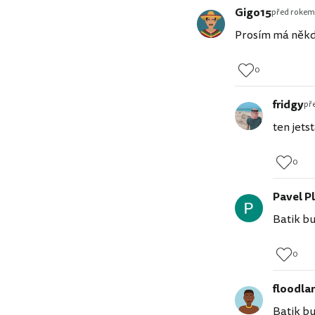
Gigo15
před rokem
Prosím má někdo
0
fridgy
př
ten jets
0
Pavel P
Batik bu
0
floodla
Batik bu