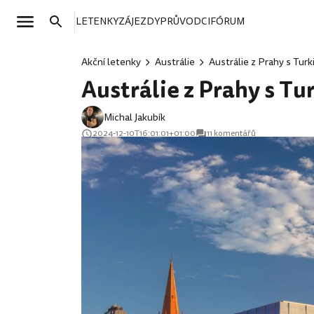
LETENKY
ZÁJEZDY
PRŮVODCI
FÓRUM
Akční letenky
Austrálie
Austrálie z Prahy s Turk
Austrálie z Prahy s Tu
Michal Jakubík
2024-12-10T16:01:01+01:00
11 komentářů