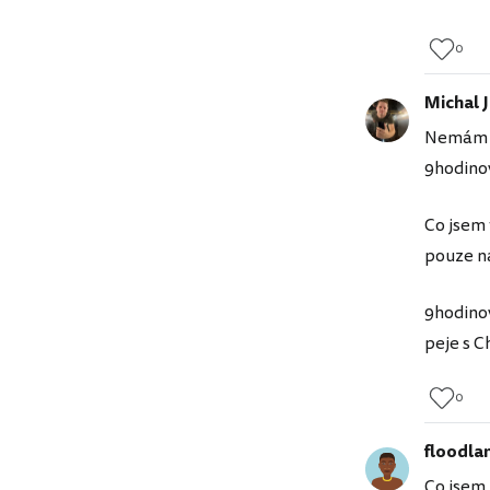
0
Michal 
Nemám n
9hodino
Co jsem 
pouze na
9hodinov
peje s C
0
floodla
Co jsem 