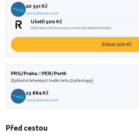
20 351 Kč
cestujlevne.com
Ušetři 500 Kč
Náš exkluzivní bonus pro nové uživatele Revolutu
Získat 500 Kč
PRG/Praha
PER/Perth
Zpáteční letenky
21 hodin letu (2 přestupy)
23 884 Kč
cestujlevne.com
Před cestou