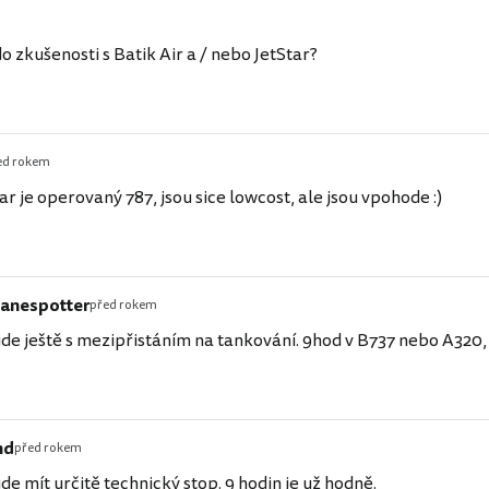
 zkušenosti s Batik Air a / nebo JetStar?
ed rokem
tar je operovaný 787, jsou sice lowcost, ale jsou vpohode :)
lanespotter
před rokem
de ještě s mezipřistáním na tankování. 9hod v B737 nebo A320,
nd
před rokem
de mít určitě technický stop. 9 hodin je už hodně.