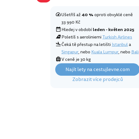
Ušetříš až
40 %
oproti obvyklé ceně
33 990 Kč
Hledej v období
leden - květen 2025
Poletíš s aeroliniemi
Turkish Airlines
Čeká tě přestup na letišti
Istanbul
a
Singapur
, nebo
Kuala Lumpur
, nebo
Bali
V ceně je 30 kg
Najít lety na cestujlevne.com
Zobrazit více prodejců