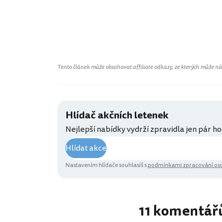
Tento článek může obsahovat affiliate odkazy, ze kterých může náš 
Hlídač akčních letenek
Nejlepší nabídky vydrží zpravidla jen pár ho
Hlídat akce
Nastavením hlídače souhlasíš s
podmínkami zpracování oso
11 komentář