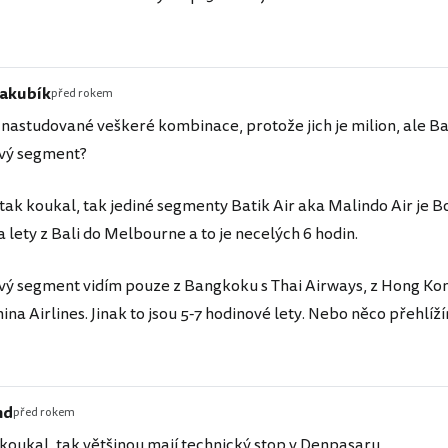
Jakubík
před rokem
astudované veškeré kombinace, protože jich je milion, ale Ba
vý segment?
tak koukal, tak jediné segmenty Batik Air aka Malindo Air je
 lety z Bali do Melbourne a to je necelých 6 hodin.
ý segment vidím pouze z Bangkoku s Thai Airways, z Hong Kong
hina Airlines. Jinak to jsou 5-7 hodinové lety. Nebo něco přehlíž
nd
před rokem
koukal, tak většinou mají technický stop v Denpasaru.