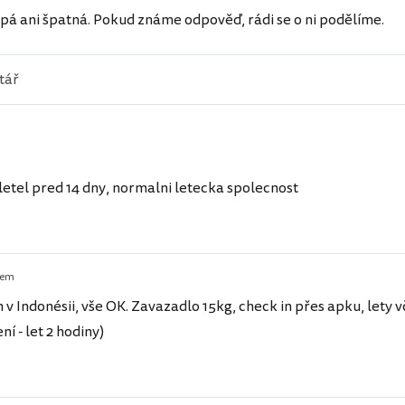
pá ani špatná. Pokud známe odpověď, rádi se o ni podělíme.
 letel pred 14 dny, normalni letecka spolecnost
kem
 v Indonésii, vše OK. Zavazadlo 15kg, check in přes apku, lety 
ní - let 2 hodiny)