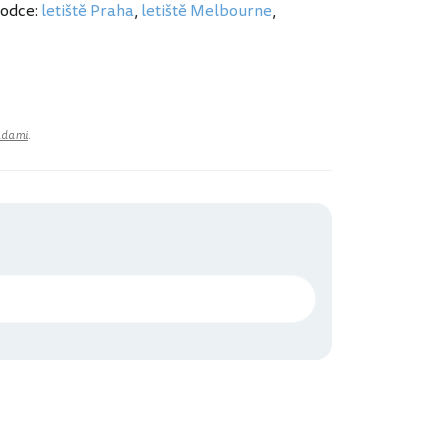
vodce:
letiště Praha
,
letiště Melbourne
,
adami
.