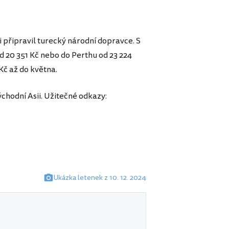
i připravil turecký národní dopravce. S
d 20 351 Kč nebo do Perthu od 23 224
Kč až do května.
ýchodní Asii. Užitečné odkazy:
Ukázka letenek z 10. 12. 2024