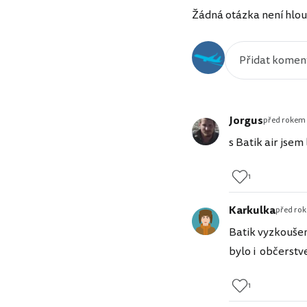
Žádná otázka není hlou
Jorgus
před rokem
s Batik air jsem
1
Karkulka
před ro
Batik vyzkoušen
bylo i občerstve
1