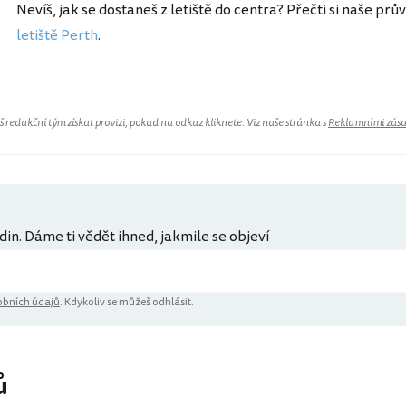
Nevíš, jak se dostaneš z letiště do centra? Přečti si naše prů
letiště Perth
.
redakční tým získat provizi, pokud na odkaz kliknete. Viz naše stránka s
Reklamními zás
din. Dáme ti vědět ihned, jakmile se objeví
bních údajů
. Kdykoliv se můžeš odhlásit.
ů