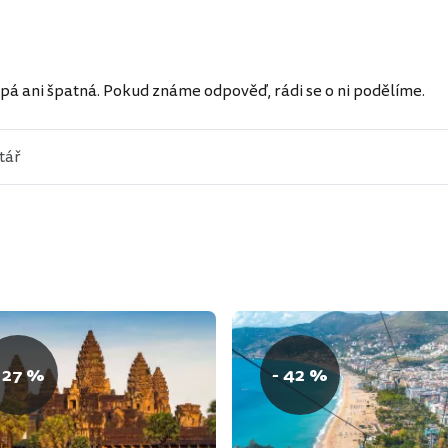
ů
pá ani špatná. Pokud známe odpověď, rádi se o ni podělíme.
 27 %
- 42 %