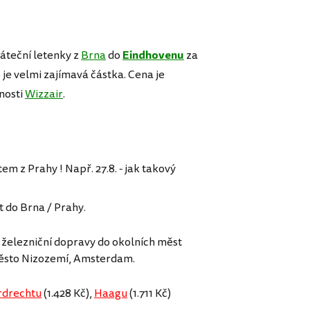
áteční letenky z
Brna
do
Eindhovenu
za
o je velmi zajímavá částka. Cena je
nosti
Wizzair
.
tem z Prahy ! Např. 27.8. - jak takový
t do Brna / Prahy.
í železniční dopravy do okolních měst
město Nizozemí, Amsterdam.
rdrechtu
(1.428 Kč),
Haagu
(1.711 Kč)