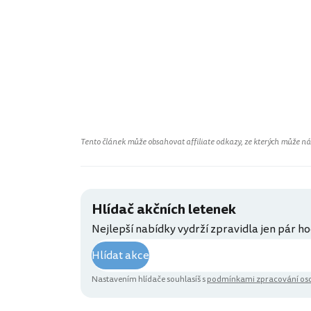
Tento článek může obsahovat affiliate odkazy, ze kterých může náš 
Hlídač akčních letenek
Nejlepší nabídky vydrží zpravidla jen pár ho
Hlídat akce
Nastavením hlídače souhlasíš s
podmínkami zpracování oso