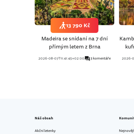
13 790 Kč
Madeira se snídaní na 7 dní
Kambo
přímým letem z Brna
kuf
2026-08-07T11:41:45+02:00
3 komentáře
2026-0
Náš obsah
Komuni
Akční letenky
Nejnověj