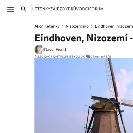
LETENKY
ZÁJEZDY
PRŮVODCI
FÓRUM
Akční letenky
Nizozemsko
Eindhoven, Nizozemí
Eindhoven, Nizozemí -
David Eiselt
2012-05-24T15:25:58+02:00
0 komentářů