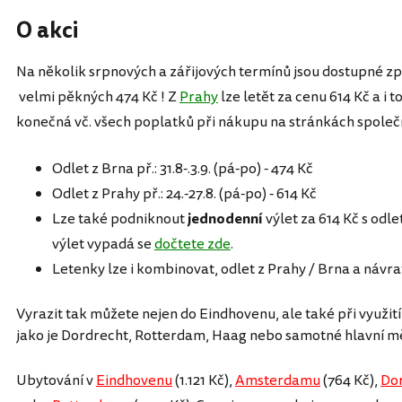
O akci
Na několik srpnových a zářijových termínů jsou dostupné zp
velmi pěkných 474 Kč ! Z
Prahy
lze letět za cenu 614 Kč a i t
konečná vč. všech poplatků při nákupu na stránkách společ
Odlet z Brna př.: 31.8-.3.9. (pá-po) - 474 Kč
Odlet z Prahy př.: 24.-27.8. (pá-po) - 614 Kč
Lze také podniknout
jednodenní
výlet za 614 Kč s odle
výlet vypadá se
dočtete zde
.
Letenky lze i kombinovat, odlet z Prahy / Brna a návra
Vyrazit tak můžete nejen do Eindhovenu, ale také při využit
jako je Dordrecht, Rotterdam, Haag nebo samotné hlavní 
Ubytování v
Eindhovenu
(1.121 Kč),
Amsterdamu
(764 Kč),
Do