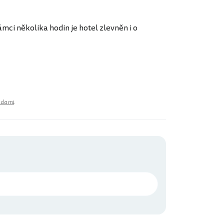
rámci několika hodin je hotel zlevněn i o
adami
.