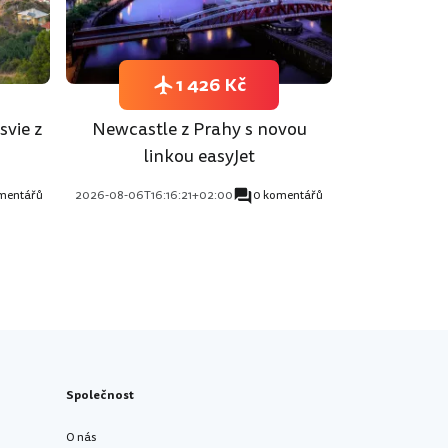
1 426 Kč
svie z
Newcastle z Prahy s novou
linkou easyJet
mentářů
2026-08-06T16:16:21+02:00
0 komentářů
Společnost
O nás