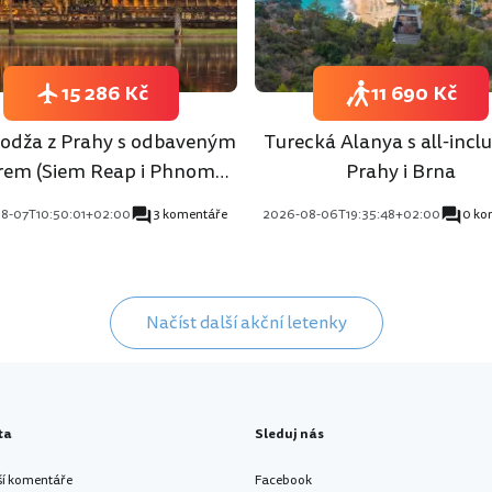
15 286 Kč
11 690 Kč
dža z Prahy s odbaveným
Turecká Alanya s all-inclu
rem (Siem Reap i Phnom
Prahy i Brna
Penh)
8-07T10:50:01+02:00
3 komentáře
2026-08-06T19:35:48+02:00
0 ko
Načíst další akční letenky
ta
Sleduj nás
ší komentáře
Facebook