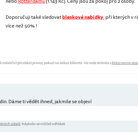
nebo
Rotterdamu
(1.143 Kč). Ceny jsou za pokoj pro 2 osoby.
Doporučuji také sledovat
bleskové nabídky
, při kterých v 
více než 50% !
Nizozemsko
redakční tým získat provizi, pokud na odkaz kliknete. Viz naše stránka s
Reklamními zás
din. Dáme ti vědět ihned, jakmile se objeví
bních údajů
. Kdykoliv se můžeš odhlásit.