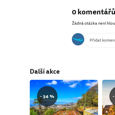
0 komentář
Žádná otázka není hlou
Další akce
- 34 %
-