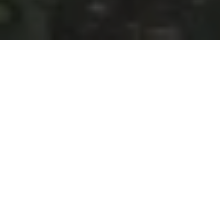
Na jaká letiště se létá?
Do Peripgnanu se létá na 1 mezinárodní letiště. Průvodce s
praktickými tipy nejen ohledně veřejné dopravy si můžete
přečíst zde:
Perpignan Rivesaltes
.
Průvodce Francie
Naplánuj si dovolenou s naším praktickým průvodcem a
nic tě nepřekvapí
Co vidět ve Francii