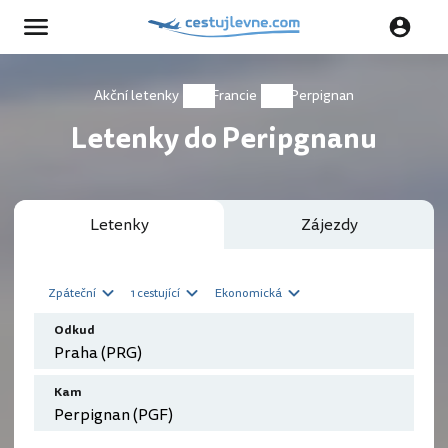
Akční letenky
Francie
Perpignan
Letenky do Peripgnanu
Letenky
Zájezdy
Zpáteční
1 cestující
Ekonomická
Odkud
Kam