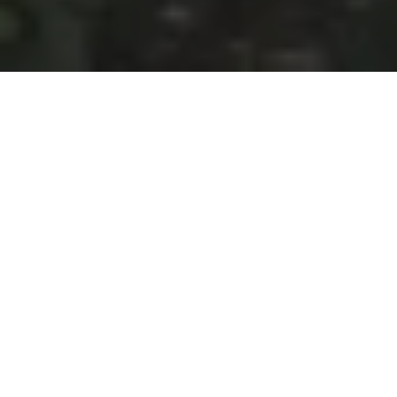
Na jaká letiště se létá?
Do Potiers se létá na 1 mezinárodní letiště. Průvodce s
praktickými tipy nejen ohledně veřejné dopravy si můžete
přečíst zde:
Poitiers – Biard
.
Průvodce Francie
Naplánuj si dovolenou s naším praktickým průvodcem a
nic tě nepřekvapí
Co vidět ve Francii