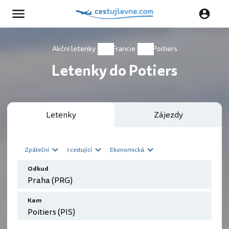
Akční letenky
Francie
Poitiers
Letenky do Potiers
Letenky
Zájezdy
Zpáteční
1 cestující
Ekonomická
Odkud
Kam