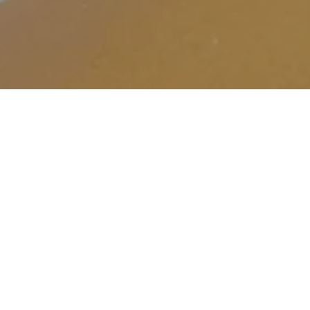
Na Gre
oh