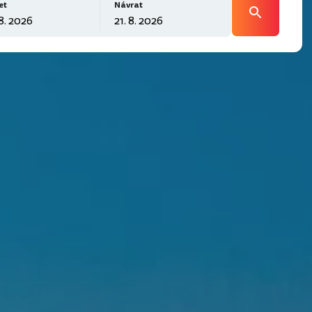
et
Návrat