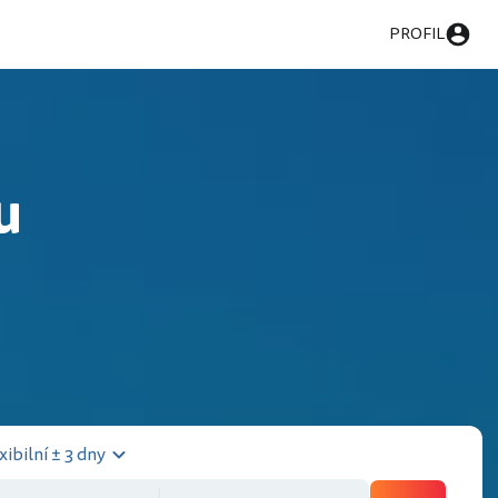
PROFIL
u
xibilní ± 3 dny