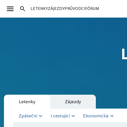
LETENKY
ZÁJEZDY
PRŮVODCI
FÓRUM
Letenky
Zájezdy
Zpáteční
1 cestující
Ekonomická