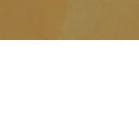
y nejen
dě
ším praktickým průvodcem a nic tě nepřekvapí