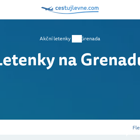
Akční letenky
Grenada
Letenky na Grenad
Fle