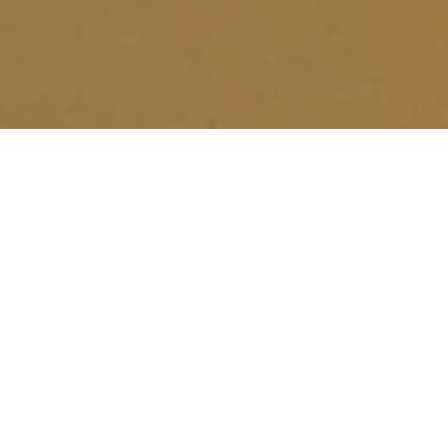
Na jaká letiště se létá?
nadě najdete 1 mezinárodní letiště. Průvodce s praktickými tip
ledně veřejné dopravy si můžete přečíst zde:
Letiště na Grena
Průvodce Grenada
Naplánuj si dovolenou s na