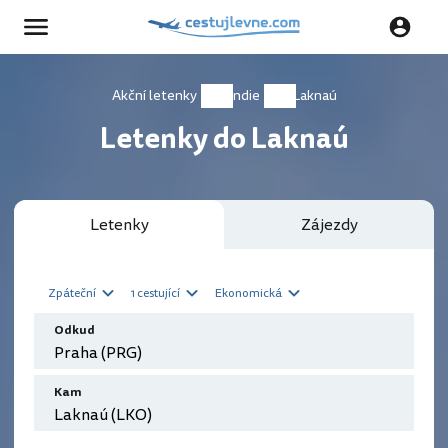
Akční letenky
Indie
Laknaú
Letenky do Laknaú
Letenky
Zájezdy
Zpáteční
1 cestující
Ekonomická
Odkud
Kam