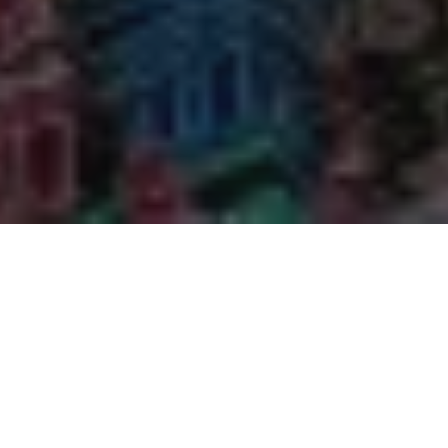
Na jaká letiště se létá?
Do Laknaú se létá na 1 mezinárodní letiště. Průvodce s
praktickými tipy nejen ohledně veřejné dopravy si můžete
přečíst zde:
Laknaú Chaudhary Charan Singh
.