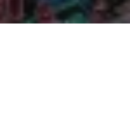
Na jaká letiště se létá?
Do Ráňčí se létá na 1 mezinárodní letiště. Průvodce s
praktickými tipy nejen ohledně veřejné dopravy si můžete
přečíst zde:
Ráňčí Birsa Munda
.
Průvodce Indie
Naplánuj si dovolenou s naším praktickým průvodcem a
nic tě nepřekvapí
Co vidět v Indii