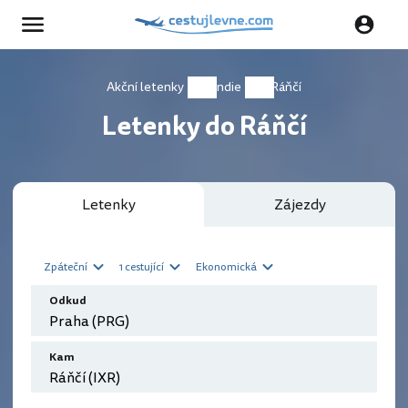
Akční letenky
Indie
Ráňčí
Letenky do Ráňčí
Letenky
Zájezdy
Zpáteční
1 cestující
Ekonomická
Odkud
Kam