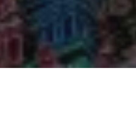
Na jaká letiště se létá?
Do Udajpuru se létá na 1 mezinárodní letiště. Průvodce s
praktickými tipy nejen ohledně veřejné dopravy si můžete
přečíst zde:
Udajpur Maharana Pratap
.