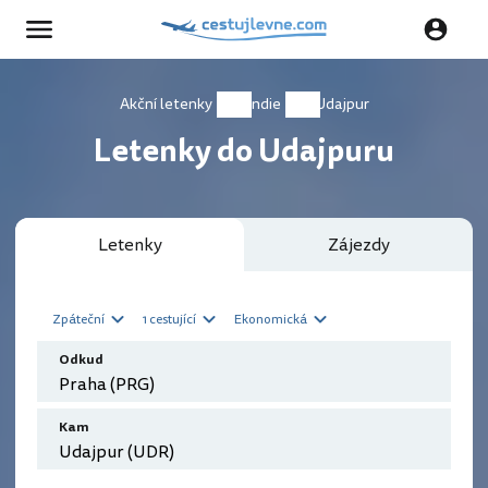
Akční letenky
Indie
Udajpur
Letenky do Udajpuru
Letenky
Zájezdy
Zpáteční
1 cestující
Ekonomická
Odkud
Kam