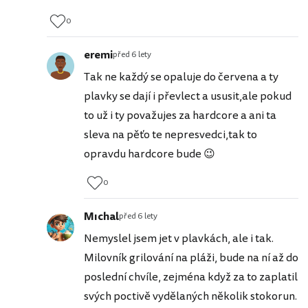
0
eremi
před 6 lety
Tak ne každý se opaluje do červena a ty
plavky se dají i převlect a ususit,ale pokud
to už i ty považujes za hardcore a ani ta
sleva na pěťo te nepresvedci,tak to
opravdu hardcore bude 😉
0
Mıchal
před 6 lety
Nemyslel jsem jet v plavkách, ale i tak.
Milovník grilování na pláži, bude na ní až do
poslední chvíle, zejména když za to zaplatil
svých poctivě vydělaných několik stokorun.