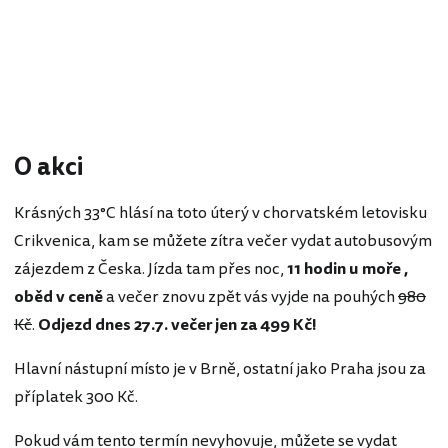
O akci
Krásných 33°C hlásí na toto úterý v chorvatském letovisku
Crikvenica, kam se můžete zítra večer vydat autobusovým
zájezdem z Česka. Jízda tam přes noc,
11 hodin u moře ,
oběd v ceně
a večer znovu zpět vás vyjde na pouhých
980
Kč
.
Odjezd dnes 27.7. večer jen za 499 Kč!
Hlavní nástupní místo je v Brně, ostatní jako Praha jsou za
příplatek 300 Kč.
Pokud vám tento termín nevyhovuje, můžete se vydat