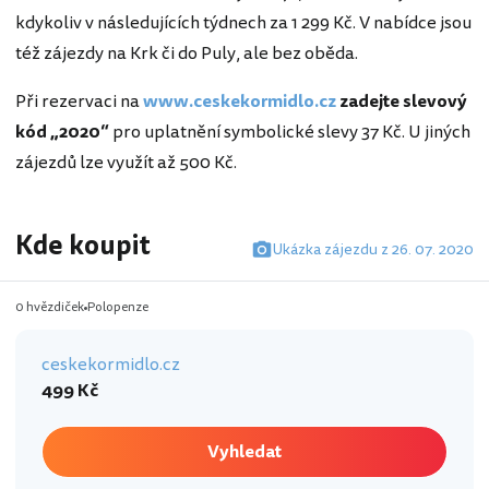
kdykoliv v následujících týdnech za 1 299 Kč. V nabídce jsou
též zájezdy na Krk či do Puly, ale bez oběda.
Při rezervaci na
www.ceskekormidlo.cz
zadejte slevový
kód „2020“
pro uplatnění symbolické slevy 37 Kč. U jiných
zájezdů lze využít až 500 Kč.
Kde koupit
Ukázka zájezdu z 26. 07. 2020
0 hvězdiček
Polopenze
ceskekormidlo.cz
499 Kč
Vyhledat