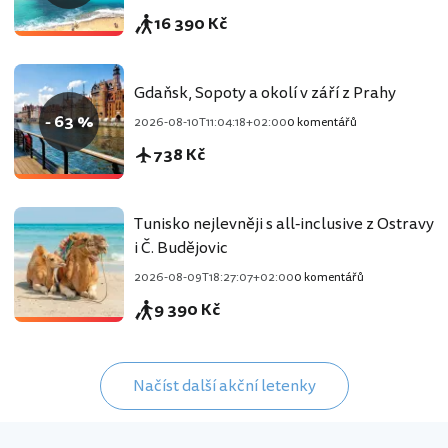
16 390 Kč
Gdaňsk, Sopoty a okolí v září z Prahy
- 63 %
2026-08-10T11:04:18+02:00
0 komentářů
738 Kč
Tunisko nejlevněji s all-inclusive z Ostravy
i Č. Budějovic
2026-08-09T18:27:07+02:00
0 komentářů
9 390 Kč
Načíst další akční letenky