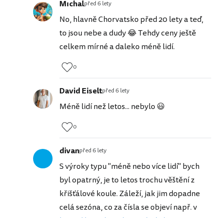
Mıchal
před 6 lety
No, hlavně Chorvatsko před 20 lety a teď,
to jsou nebe a dudy 😂 Tehdy ceny ještě
celkem mírné a daleko méně lidí.
0
David Eiselt
před 6 lety
Méně lidí než letos... nebylo 😃
0
divan
před 6 lety
S výroky typu "méně nebo více lidí" bych
byl opatrný, je to letos trochu věštění z
křišťálové koule. Záleží, jak jim dopadne
celá sezóna, co za čísla se objeví např. v