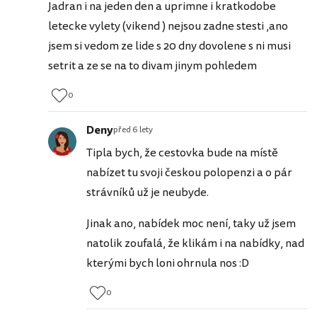
Jadran i na jeden den a uprimne i kratkodobe
letecke vylety (vikend ) nejsou zadne stesti ,ano
jsem si vedom ze lide s 20 dny dovolene s ni musi
setrit a ze se na to divam jinym pohledem
0
Deny
před 6 lety
Tipla bych, že cestovka bude na místě
nabízet tu svoji českou polopenzi a o pár
strávníků už je neubyde.
Jinak ano, nabídek moc není, taky už jsem
natolik zoufalá, že klikám i na nabídky, nad
kterými bych loni ohrnula nos :D
0