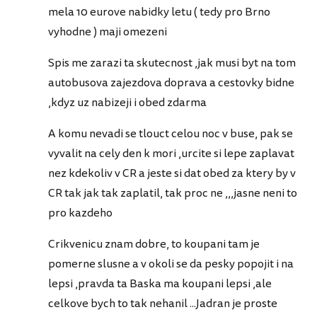
mela 10 eurove nabidky letu ( tedy pro Brno
vyhodne ) maji omezeni
Spis me zarazi ta skutecnost ,jak musi byt na tom
autobusova zajezdova doprava a cestovky bidne
,kdyz uz nabizeji i obed zdarma
A komu nevadi se tlouct celou noc v buse, pak se
vyvalit na cely den k mori ,urcite si lepe zaplavat
nez kdekoliv v CR a jeste si dat obed za ktery by v
CR tak jak tak zaplatil, tak proc ne ,,,jasne neni to
pro kazdeho
Crikvenicu znam dobre, to koupani tam je
pomerne slusne a v okoli se da pesky popojit i na
lepsi ,pravda ta Baska ma koupani lepsi ,ale
celkove bych to tak nehanil ...Jadran je proste