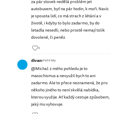
za pár stovek nedělá problém jet
autobusem, byť na pár hodin, k moři. Navíc
je spousta lidí, co má strach z létání a v
životě, i kdyby to bylo zadarmo, by do
letadla nesedli, nebo prostě nemají tolik
dovolené, či peněz.
0
divan
před 6 lety
@Michal: z mého pohledu je to
masochismus a nevyužil bych to ani
zadarmo. Ale to přece neznamená, že pro
někoho jiného to není skvělá nabídka,
kterou využije. Ať každý cestuje způsobem,
jaký mu vyhovuje.