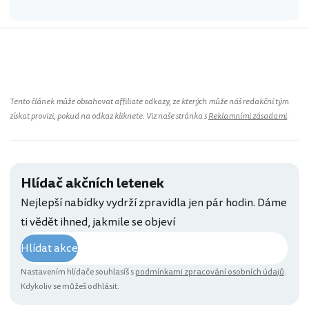
Chorvatsko
Tento článek může obsahovat affiliate odkazy, ze kterých může náš redakční tým
získat provizi, pokud na odkaz kliknete. Viz naše stránka s
Reklamními zásadami
.
Hlídač akčních letenek
Nejlepší nabídky vydrží zpravidla jen pár hodin. Dáme
ti vědět ihned, jakmile se objeví
Hlídat akce
Nastavením hlídače souhlasíš s
podmínkami zpracování osobních údajů
.
Kdykoliv se můžeš odhlásit.