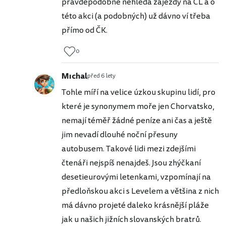
pravděpodobně nehledá zájezdy na CL a o
této akci (a podobných) už dávno ví třeba
přímo od ČK.
0
Mıchal
před 6 lety
Tohle míří na velice úzkou skupinu lidí, pro
které je synonymem moře jen Chorvatsko,
nemají téměř žádné peníze ani čas a ještě
jim nevadí dlouhé noční přesuny
autobusem. Takové lidi mezi zdejšími
čtenáři nejspíš nenajdeš. Jsou zhýčkaní
desetieurovými letenkami, vzpomínají na
předloňskou akci s Levelem a většina z nich
má dávno projeté daleko krásnější pláže
jak u našich jižních slovanských bratrů.