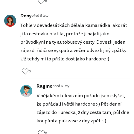
0
Deny
před 6 lety
Tohle v devadesátkách dělala kamarádka, akorát
jí ta cestovka platila, protože ji najali jako
průvodkyni na ty autobusový cesty. Dovezli jeden
zájezd, řidiči se vyspali a večer odvezli jiný zpátky.
Už tehdy mi to přišlo dost jako hardcore :)
0
Ragmo
před 6 lety
V nějakém televizním pořadu jsem slyšel,
že pořádali i větší hardcore :-) Pětidenní
zájezd do Turecka, 2 dny cesta tam, půl dne
koupání a pak zase 2 dny zpět. :-)
0