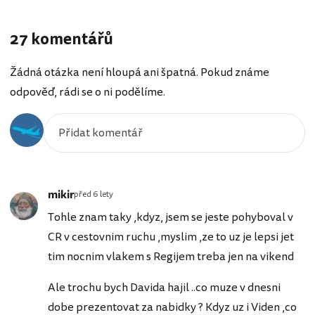
27 komentářů
Žádná otázka není hloupá ani špatná. Pokud známe
odpověď, rádi se o ni podělíme.
mikir
před 6 lety
Tohle znam taky ,kdyz, jsem se jeste pohyboval v
CR v cestovnim ruchu ,myslim ,ze to uz je lepsi jet
tim nocnim vlakem s Regijem treba jen na vikend
Ale trochu bych Davida hajil ..co muze v dnesni
dobe prezentovat za nabidky ? Kdyz uz i Viden ,co