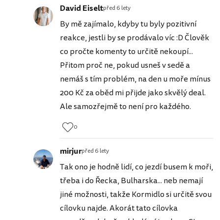
David Eiselt
před 6 lety
By mě zajímalo, kdyby tu byly pozitivní
reakce, jestli by se prodávalo víc :D Člověk
co pročte komenty to určitě nekoupí...
Přitom proč ne, pokud usneš v sedě a
nemáš s tím problém, na den u moře mínus
200 Kč za oběd mi přijde jako skvělý deal.
Ale samozřejmě to není pro každého.
0
mirjur
před 6 lety
Tak ono je hodně lidí, co jezdí busem k moři,
třeba i do Řecka, Bulharska... neb nemají
jiné možnosti, takže Kormidlo si určitě svou
cílovku najde. Akorát tato cílovka