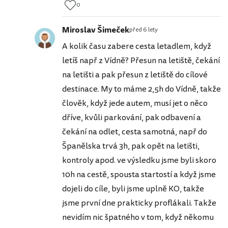
0
Miroslav Šimeček
před 6 lety
A kolik času zabere cesta letadlem, když
letíš např z Vídně? Přesun na letiště, čekání
na letišti a pak přesun z letiště do cílové
destinace. My to máme 2,5h do Vídně, takže
člověk, když jede autem, musí jet o něco
dříve, kvůli parkování, pak odbavení a
čekání na odlet, cesta samotná, např do
Španělska trvá 3h, pak opět na letišti,
kontroly apod. ve výsledku jsme byli skoro
10h na cestě, spousta startostí a když jsme
dojeli do cíle, byli jsme uplně KO, takže
jsme první dne prakticky proflákali. Takže
nevidím nic špatného v tom, když někomu