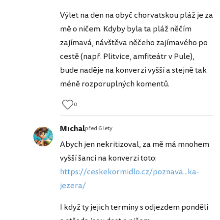
Výlet na den na obyč chorvatskou pláž je za
mě o ničem. Kdyby byla ta pláž něčím
zajímavá, návštěva něčeho zajímavého po
cestě (např. Plitvice, amfiteátr v Pule),
bude naděje na konverzi vyšší a stejně tak
méně rozporuplných komentů.
0
Mıchal
před 6 lety
Abych jen nekritizoval, za mě má mnohem
vyšší šanci na konverzi toto:
https://ceskekormidlo.cz/poznava...ka-
jezera/
I když ty jejich termíny s odjezdem pondělí