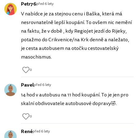
Petr76
před 6 lety
V nabídce je za stejnou cenu i Baška, která má
nesrovnatelně lepší koupání. To ovšem nic nemění
na faktu, že v době , kdy RegioJet jezdí do Rijeky,
potažmo do Crikvenice/na Krk denně a naležato,
je cesta autobusem na otočku cestovatelský
masochismus.
0
Pavel
před 6 lety
14 hod v autobusu na 11 hod koupání. To je jen pro
skalní obdivovatele autobusové dopravy🤣.
0
René
před 6 lety