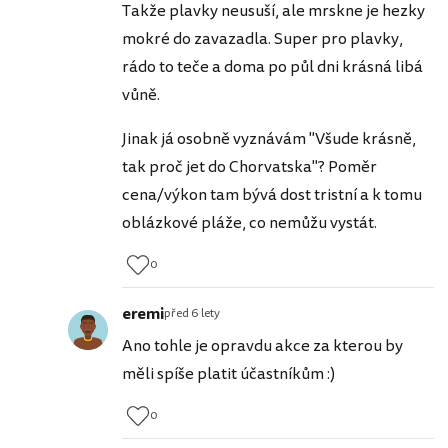
Takže plavky neusuší, ale mrskne je hezky
mokré do zavazadla. Super pro plavky,
rádo to teče a doma po půl dni krásná libá
vůně.
Jinak já osobně vyznávám "Všude krásně,
tak proč jet do Chorvatska"? Poměr
cena/výkon tam bývá dost tristní a k tomu
oblázkové pláže, co nemůžu vystát.
0
eremi
před 6 lety
Ano tohle je opravdu akce za kterou by
měli spíše platit účastníkům :)
0