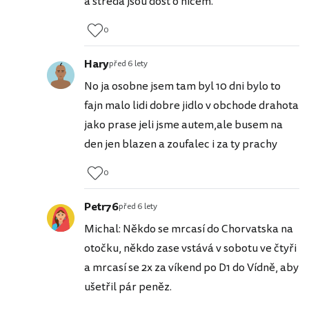
a středa jsou dost o ničem.
0
Hary
před 6 lety
No ja osobne jsem tam byl 10 dni bylo to
fajn malo lidi dobre jidlo v obchode drahota
jako prase jeli jsme autem,ale busem na
den jen blazen a zoufalec i za ty prachy
0
Petr76
před 6 lety
Michal: Někdo se mrcasí do Chorvatska na
otočku, někdo zase vstává v sobotu ve čtyři
a mrcasí se 2x za víkend po D1 do Vídně, aby
ušetřil pár peněz.