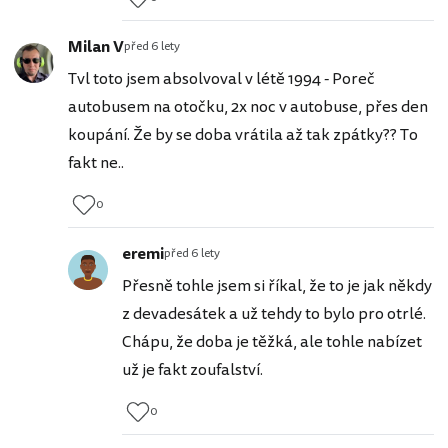
Milan V
před 6 lety
Tvl toto jsem absolvoval v létě 1994 - Poreč
autobusem na otočku, 2x noc v autobuse, přes den
koupání. Že by se doba vrátila až tak zpátky?? To
fakt ne..
0
eremi
před 6 lety
Přesně tohle jsem si říkal, že to je jak někdy
z devadesátek a už tehdy to bylo pro otrlé.
Chápu, že doba je těžká, ale tohle nabízet
už je fakt zoufalství.
0