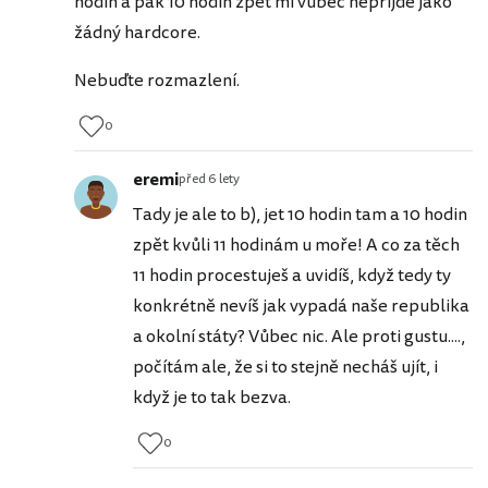
hodin a pak 10 hodin zpět mi vůbec nepřijde jako
žádný hardcore.
Nebuďte rozmazlení.
0
eremi
před 6 lety
Tady je ale to b), jet 10 hodin tam a 10 hodin
zpět kvůli 11 hodinám u moře! A co za těch
11 hodin procestuješ a uvidíš, když tedy ty
konkrétně nevíš jak vypadá naše republika
a okolní státy? Vůbec nic. Ale proti gustu....,
počítám ale, že si to stejně necháš ujít, i
když je to tak bezva.
0