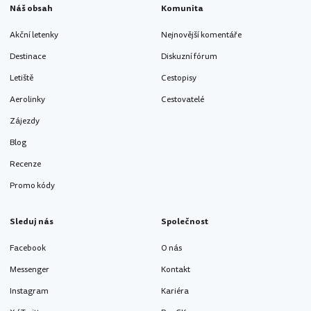
Náš obsah
Komunita
Akční letenky
Nejnovější komentáře
Destinace
Diskuzní fórum
Letiště
Cestopisy
Aerolinky
Cestovatelé
Zájezdy
Blog
Recenze
Promo kódy
Sleduj nás
Společnost
Facebook
O nás
Messenger
Kontakt
Instagram
Kariéra