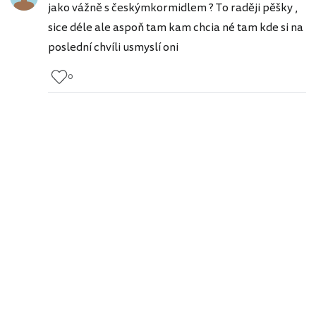
jako vážně s českýmkormidlem ? To raději pěšky ,
sice déle ale aspoň tam kam chcia né tam kde si na
poslední chvíli usmyslí oni
0