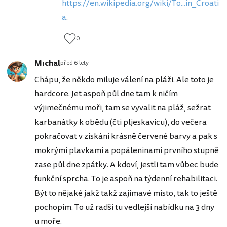
https://en.wikipedia.org/wiki/To...in_Croati
a
.
0
Mıchal
před 6 lety
Chápu, že někdo miluje válení na pláži. Ale toto je
hardcore. Jet aspoň půl dne tam k ničím
výjimečnému moři, tam se vyvalit na pláž, sežrat
karbanátky k obědu (čti pljeskavicu), do večera
pokračovat v získání krásně červené barvy a pak s
mokrými plavkami a popáleninami prvního stupně
zase půl dne zpátky. A kdoví, jestli tam vůbec bude
funkční sprcha. To je aspoň na týdenní rehabilitaci.
Být to nějaké jakž takž zajímavé místo, tak to ještě
pochopím. To už radši tu vedlejší nabídku na 3 dny
u moře.