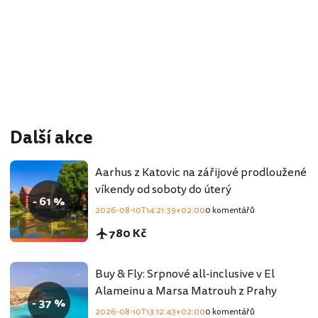
Další akce
Aarhus z Katovic na zářijové prodloužené
víkendy od soboty do úterý
- 61 %
2026-08-10T14:21:39+02:00
0 komentářů
780 Kč
Buy & Fly: Srpnové all-inclusive v El
Alameinu a Marsa Matrouh z Prahy
- 37 %
2026-08-10T13:12:43+02:00
0 komentářů