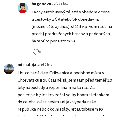
hugonovak
před 6 lety
Lacný autobusový zájazd s obedom v cene
u cestovky z ČR alebo SR donedávna
(možno ešte aj dnes), slúžil v prvom rade na
predaj predražených hrncov a podobných
harabúrd penzistom. :-)
0
michalbjal
před 6 lety
Lidi co nadáváte. Crikvenica a podobné místa v
Chorvatsku jsou úžasné. Já jsem tam před téměř 20
lety naposledy a vzpomínám na to rád. Za
posledních 7 let kdy začal velký boom s letenkami
do celého světa nevím ani jak vypadá naše
republika nebo okolní státy. Jet autobusem 10