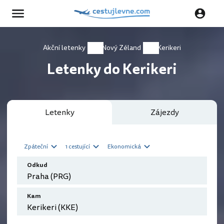
Akční letenky
Nový Zéland
Kerikeri
Letenky do Kerikeri
Letenky
Zájezdy
Zpáteční
1 cestující
Ekonomická
Odkud
Kam