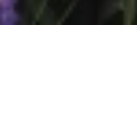
Na jaká letiště se létá?
Do Kerikeri se létá na 1 mezinárodní letiště. Průvodce s
praktickými tipy nejen ohledně veřejné dopravy si můžete
přečíst zde:
Kerikeri
.
Průvodce Nový Zéland
Naplánuj si dovolenou s naším praktickým průvodcem a
nic tě nepřekvapí
Co vidět na Novém Zélandu