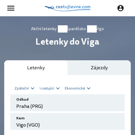
Akční letenky
Španělsko
Vigo
Letenky do Viga
Letenky
Zájezdy
Zpáteční
1 cestující
Ekonomická
Odkud
Kam