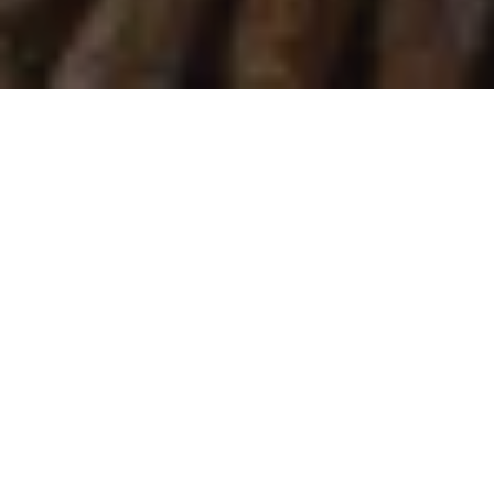
Na jaká letiště se létá?
Do Viga se létá na 1 mezinárodní letiště. Průvodce s
praktickými tipy nejen ohledně veřejné dopravy si můžete
přečíst zde:
Vigo-Peinador
.
Průvodce Španělsko
Naplánuj si dovolenou s naším praktickým průvodcem a
nic tě nepřekvapí
Co vidět ve Španělsku