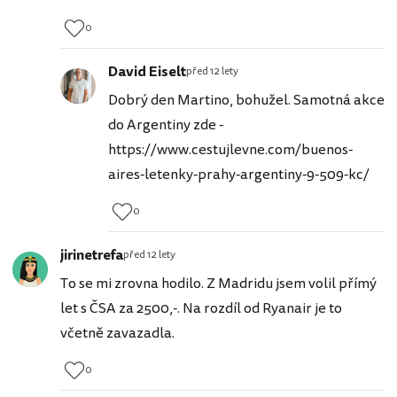
0
David Eiselt
před 12 lety
Dobrý den Martino, bohužel. Samotná akce
do Argentiny zde -
https://www.cestujlevne.com/buenos-
aires-letenky-prahy-argentiny-9-509-kc/
0
jirinetrefa
před 12 lety
To se mi zrovna hodilo. Z Madridu jsem volil přímý
let s ČSA za 2500,-. Na rozdíl od Ryanair je to
včetně zavazadla.
0