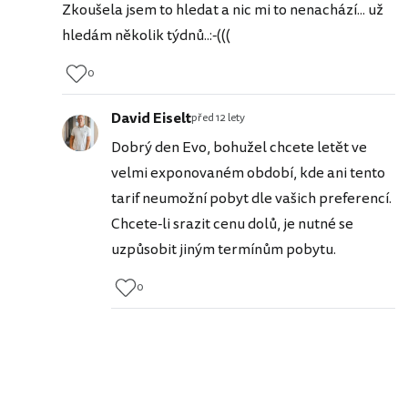
Zkoušela jsem to hledat a nic mi to nenachází... už
hledám několik týdnů..:-(((
0
David Eiselt
před 12 lety
Dobrý den Evo, bohužel chcete letět ve
velmi exponovaném období, kde ani tento
tarif neumožní pobyt dle vašich preferencí.
Chcete-li srazit cenu dolů, je nutné se
uzpůsobit jiným termínům pobytu.
0