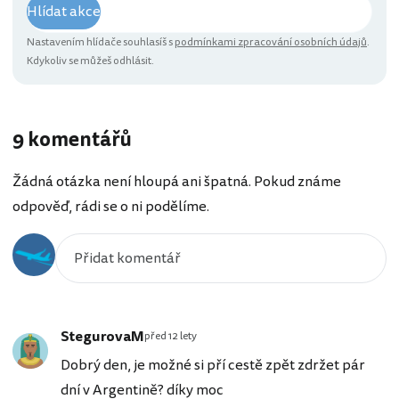
Hlídat akce
Nastavením hlídače souhlasíš s
podmínkami zpracování osobních údajů
.
Kdykoliv se můžeš odhlásit.
9 komentářů
Žádná otázka není hloupá ani špatná. Pokud známe
odpověď, rádi se o ni podělíme.
StegurovaM
před 12 lety
Dobrý den, je možné si pří cestě zpět zdržet pár
dní v Argentině? díky moc