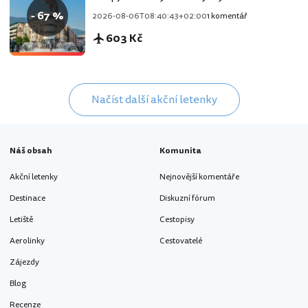
- 67 %
2026-08-06T08:40:43+02:00
1 komentář
603 Kč
Načíst další akční letenky
Náš obsah
Komunita
Akční letenky
Nejnovější komentáře
Destinace
Diskuzní fórum
Letiště
Cestopisy
Aerolinky
Cestovatelé
Zájezdy
Blog
Recenze