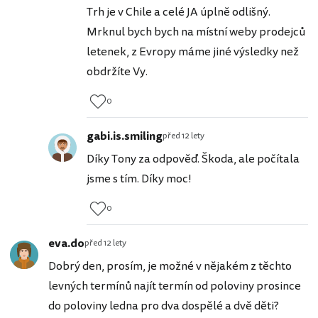
Trh je v Chile a celé JA úplně odlišný.
Mrknul bych bych na místní weby prodejců
letenek, z Evropy máme jiné výsledky než
obdržíte Vy.
0
gabi.is.smiling
před 12 lety
Díky Tony za odpověď. Škoda, ale počítala
jsme s tím. Díky moc!
0
eva.do
před 12 lety
Dobrý den, prosím, je možné v nějakém z těchto
levných termínů najít termín od poloviny prosince
do poloviny ledna pro dva dospělé a dvě děti?