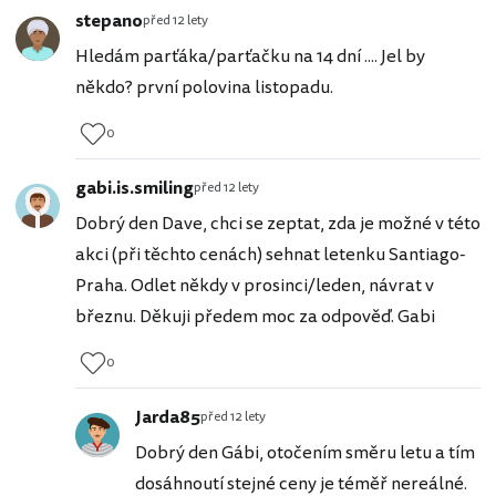
stepano
před 12 lety
Hledám parťáka/parťačku na 14 dní .... Jel by
někdo? první polovina listopadu.
0
gabi.is.smiling
před 12 lety
Dobrý den Dave, chci se zeptat, zda je možné v této
akci (při těchto cenách) sehnat letenku Santiago-
Praha. Odlet někdy v prosinci/leden, návrat v
březnu. Děkuji předem moc za odpověď. Gabi
0
Jarda85
před 12 lety
Dobrý den Gábi, otočením směru letu a tím
dosáhnoutí stejné ceny je téměř nereálné.