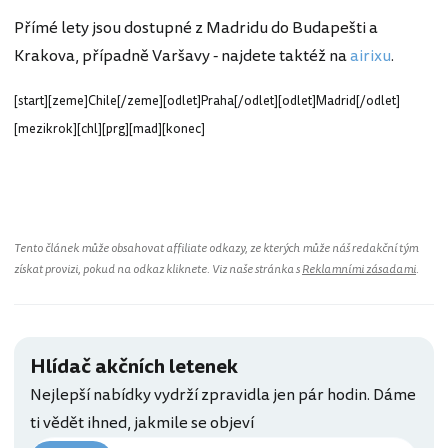
Přímé lety jsou dostupné z Madridu do Budapešti a
Krakova, případně Varšavy - najdete taktéž na
airixu
.
[start][zeme]Chile[/zeme][odlet]Praha[/odlet][odlet]Madrid[/odlet]
[mezikrok][chl][prg][mad][konec]
Chile
Tento článek může obsahovat affiliate odkazy, ze kterých může náš redakční tým
získat provizi, pokud na odkaz kliknete. Viz naše stránka s
Reklamními zásadami
.
Hlídač akčních letenek
Nejlepší nabídky vydrží zpravidla jen pár hodin. Dáme
ti vědět ihned, jakmile se objeví