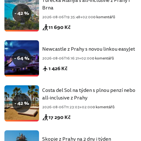
Turecká Alanya s all-inclusvie z Prahy i
Brna
- 42 %
2026-08-06T19:35:48+02:00
0 komentářů
11 690 Kč
Newcastle z Prahy s novou linkou easyJet
- 64 %
2026-08-06T16:16:21+02:00
0 komentářů
1 426 Kč
Costa del Sol na týden s plnou penzí nebo
all-inclusive z Prahy
- 42 %
2026-08-06T11:23:03+02:00
0 komentářů
17 290 Kč
Skopje z Prahy na 2 dny i týden