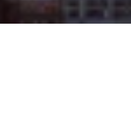
Na jaká letiště se létá?
Do Naples se létá na 1 mezinárodní letiště. Průvodce s
praktickými tipy nejen ohledně veřejné dopravy si můžete
přečíst zde:
Naples Municipal
.
Průvodce Spojené státy americké
Naplánuj si dovolenou s naším praktickým průvodcem a
nic tě nepřekvapí
Co vidět v USA