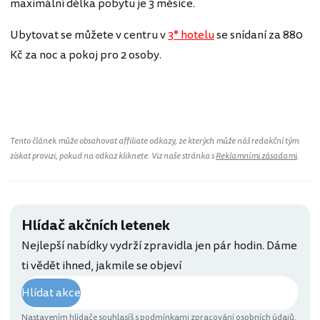
maximální délka pobytu je 3 měsíce.
Ubytovat se můžete v centru v
3* hotelu
se snídaní za 880
Kč za noc a pokoj pro 2 osoby.
Kanada
Tento článek může obsahovat affiliate odkazy, ze kterých může náš redakční tým
získat provizi, pokud na odkaz kliknete. Viz naše stránka s
Reklamními zásadami
.
Hlídač akčních letenek
Nejlepší nabídky vydrží zpravidla jen pár hodin. Dáme
ti vědět ihned, jakmile se objeví
Hlídat akce
Nastavením hlídače souhlasíš s
podmínkami zpracování osobních údajů
.