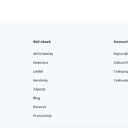
Náš obsah
Komuni
Akční letenky
Nejnověj
Destinace
Diskuzní
Letiště
Cestopis
Aerolinky
Cestovat
Zájezdy
Blog
Recenze
Promo kódy