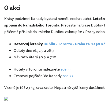
O akci
Krásy podzimní Kanady byste si neměli nechat utéct.
Letošn
spojení do kanadského Toronta.
Při cestě na trase Dublin-
přičemž přískok do irského Dublinu zakoupíte z Prahy nebo B
Rezervuj letenky
Dublin - Toronto - Praha za 8.198 K
Odlety dne 16., 25. a 26.9.
Návrat v úterý 30.9. a 7.10.
Hotely v Torontu naleznete
zde >>
Cestovní pojištění do Kanady
zde >>
V ceně je též 23 kg zavazadlo. Nepatrně vyšší ceny dosáhnete