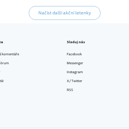
Načíst další akční letenky
ta
Sleduj nás
ší komentáře
Facebook
 fórum
Messenger
y
Instagram
elé
X / Twitter
RSS