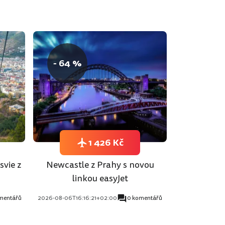
- 64 %
1 426 Kč
svie z
Newcastle z Prahy s novou
linkou easyJet
mentářů
2026-08-06T16:16:21+02:00
0 komentářů