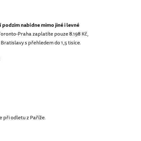
í podzim nabídne mimo jiné i levné
Toronto-Praha zaplatíte pouze 8.198 Kč,
ratislavy s přehledem do 1,5 tisíce.
č
 při odletu z Paříže.