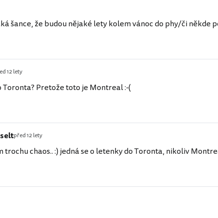
aká šance, že budou nějaké lety kolem vánoc do phy/či někde 
ed 12 lety
 Toronta? Pretože toto je Montreal :-(
selt
před 12 lety
m trochu chaos.. :) jedná se o letenky do Toronta, nikoliv Montrea