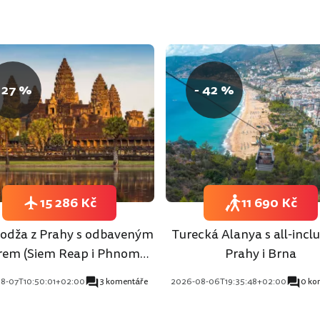
 27 %
- 42 %
15 286 Kč
11 690 Kč
dža z Prahy s odbaveným
Turecká Alanya s all-inclu
rem (Siem Reap i Phnom
Prahy i Brna
Penh)
8-07T10:50:01+02:00
3 komentáře
2026-08-06T19:35:48+02:00
0 ko