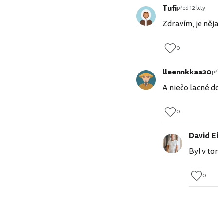
Tufi
před 12 lety
Zdravím, je něj
0
lleennkkaa20
př
A niečo lacné do
0
David Ei
Byl v to
0