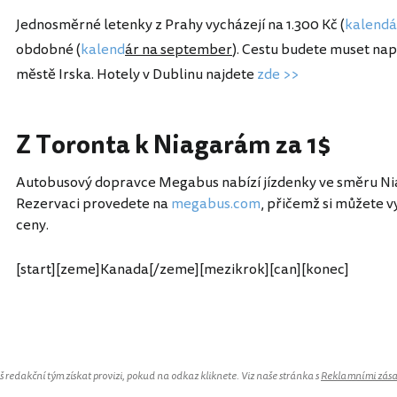
Jednosměrné letenky z Prahy vycházejí na 1.300 Kč (
kalendář
obdobné (
kalend
ár na september
). Cestu budete muset nap
městě Irska. Hotely v Dublinu najdete
zde >>
Z Toronta k Niagarám za 1$
Autobusový dopravce Megabus nabízí jízdenky ve směru Nia
Rezervaci provedete na
megabus.com
, přičemž si můžete v
ceny.
[start][zeme]Kanada[/zeme][mezikrok][can][konec]
Kanada
redakční tým získat provizi, pokud na odkaz kliknete. Viz naše stránka s
Reklamními zás