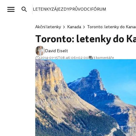
LETENKY
ZÁJEZDY
PRŮVODCI
FÓRUM
Akční letenky
Kanada
Toronto: letenky do Kanad
Toronto: letenky do Ka
David Eiselt
2014-07-15T08:46:06+02:00
3 komentáře