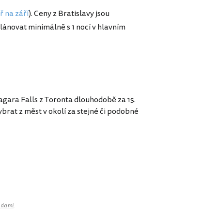
 na září
). Ceny z Bratislavy jsou
lánovat minimálně s 1 nocí v hlavním
gara Falls z Toronta dlouhodobě za 1$.
ybrat z měst v okolí za stejné či podobné
adami
.