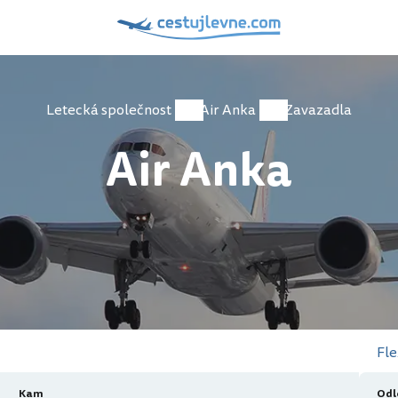
Letecká společnost
Air Anka
Zavazadla
Air Anka
Fle
Kam
Odl