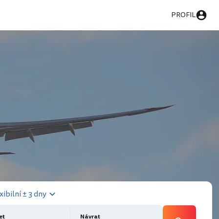
PROFIL
xibilní ± 3 dny
et
Návrat