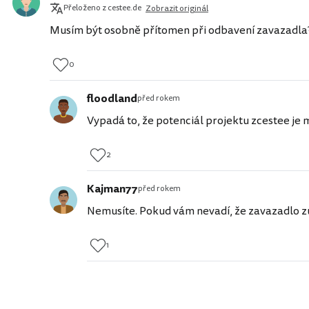
Přeloženo z cestee.de
Zobrazit originál
Musím být osobně přítomen při odbavení zavazadla
0
floodland
před rokem
Vypadá to, že potenciál projektu zcestee je
2
Kajman77
před rokem
Nemusíte. Pokud vám nevadí, že zavazadlo zů
1