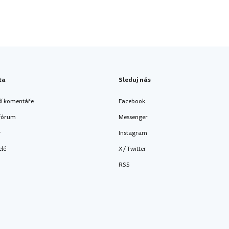
ta
Sleduj nás
ší komentáře
Facebook
 fórum
Messenger
y
Instagram
elé
X / Twitter
RSS