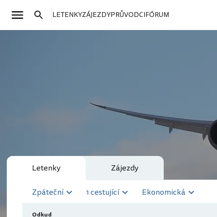
LETENKY
ZÁJEZDY
PRŮVODCI
FÓRUM
Letenky
Zájezdy
Zpáteční
1 cestující
Ekonomická
Odkud