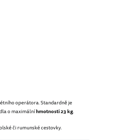
rétního operátora. Standardně je
dla o maximální
hmotnosti 23 kg
.
polské či rumunské cestovky.