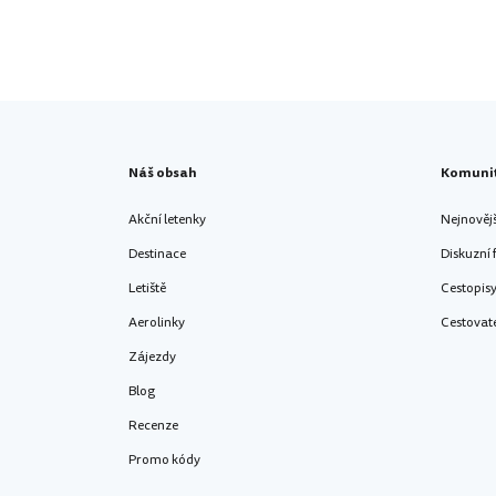
Náš obsah
Komuni
Akční letenky
Nejnověj
Destinace
Diskuzní
Letiště
Cestopis
Aerolinky
Cestovat
Zájezdy
Blog
Recenze
Promo kódy