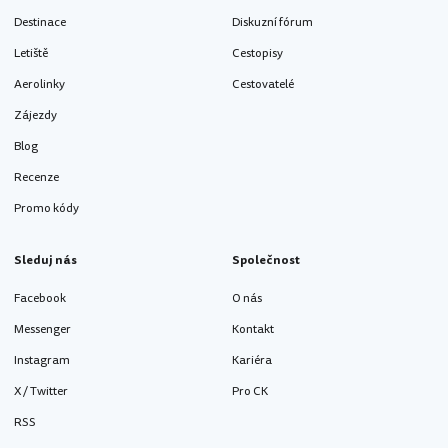
Destinace
Diskuzní fórum
Letiště
Cestopisy
Aerolinky
Cestovatelé
Zájezdy
Blog
Recenze
Promo kódy
Sleduj nás
Společnost
Facebook
O nás
Messenger
Kontakt
Instagram
Kariéra
X / Twitter
Pro CK
RSS