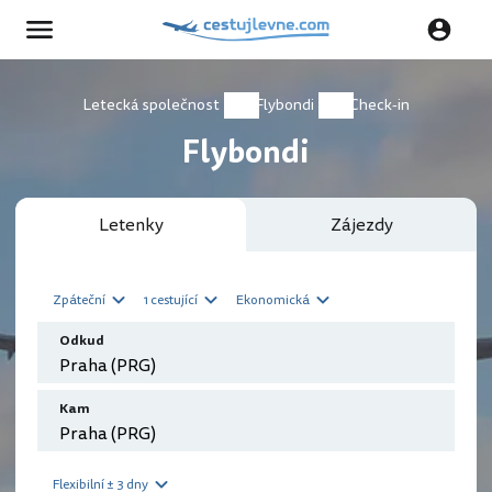
Letecká společnost
Flybondi
Check-in
Flybondi
Letenky
Zájezdy
Zpáteční
1 cestující
Ekonomická
Odkud
Kam
Flexibilní ± 3 dny