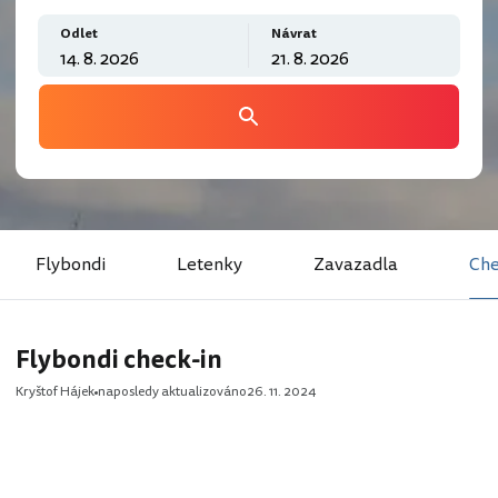
Odlet
Návrat
Flybondi
Letenky
Zavazadla
Che
Flybondi check-in
Kryštof Hájek
naposledy aktualizováno
26. 11. 2024