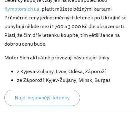
Letenky kupujte vždy jen na webu společnosti
flymotorsich.ua
, platit můžete běžnými kartami.
Průměrné ceny jednosměrných letenek po Ukrajině se
pohybují někde mezi 1.700 a 3.000 Kč dle obsazenosti.
Platí, že čím dřív letenku koupíte, tím větší šance na
dobrou cenu bude.
Motor Sich aktuálně provozují následující linky:
z Kyjeva-Žuljany: Lvov, Oděsa, Záporoží
ze Záporoží: Kyjev-Žuljany, Minsk, Burgas
Najdi nejlevnější letenky