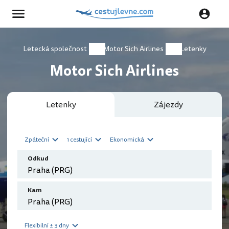
Letecká společnost
Motor Sich Airlines
Letenky
Motor Sich Airlines
Letenky
Zájezdy
Zpáteční
1 cestující
Ekonomická
Odkud
Kam
Flexibilní ± 3 dny