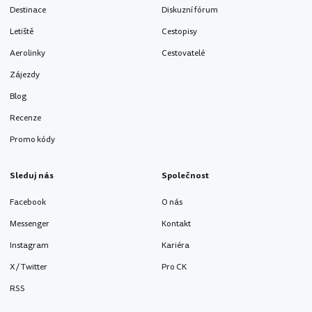
Destinace
Diskuzní fórum
Letiště
Cestopisy
Aerolinky
Cestovatelé
Zájezdy
Blog
Recenze
Promo kódy
Sleduj nás
Společnost
Facebook
O nás
Messenger
Kontakt
Instagram
Kariéra
X / Twitter
Pro CK
RSS