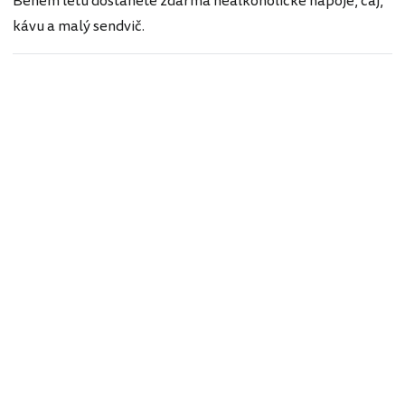
Během letu dostanete zdarma nealkoholické nápoje, čaj,
kávu a malý sendvič.