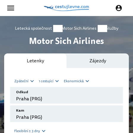
Letecká společnost
Motor Sich Airlines
Služby
Motor Sich Airlines
Letenky
Zájezdy
Zpáteční
1 cestující
Ekonomická
Odkud
Kam
Flexibilní ± 3 dny