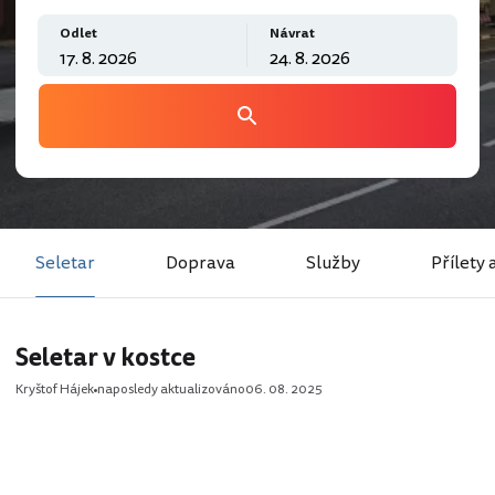
Odlet
Návrat
Seletar
Doprava
Služby
Přílety 
Seletar v kostce
Kryštof Hájek
naposledy aktualizováno
06. 08. 2025