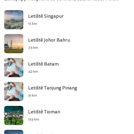
Letiště Singapur
15 km
Letiště Johor Bahru
33 km
Letiště Batam
42 km
Letiště Tanjung Pinang
91 km
Letiště Tioman
159 km