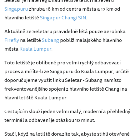
Seletar je malé regionální letiště ležící na severu
Singapuru
zhruba 16 km od centra města a 17 km od
hlavního letiště
Singapur Changi SIN
.
Aktuálně ze Seletaru pravidelně létá pouze aerolinka
Firefly
na letiště
Subang
poblíž malajského hlavního
města
Kuala Lumpur
.
Toto letiště je oblíbené pro velmi rychlý odbavovací
proces a míříte-li ze Singapuru do Kuala Lumpur, určitě
doporučujeme využít linku Seletar - Subang namísto
frekventovanějšího spojení z hlavního letiště Changi na
hlavní letiště Kuala Lumpur.
Cestujícím slouží jeden velmi malý, moderní a přehledný
terminál a odbavení je otázkou 10 minut.
Stačí, když na letiště dorazíte tak, abyste stihli otevřené