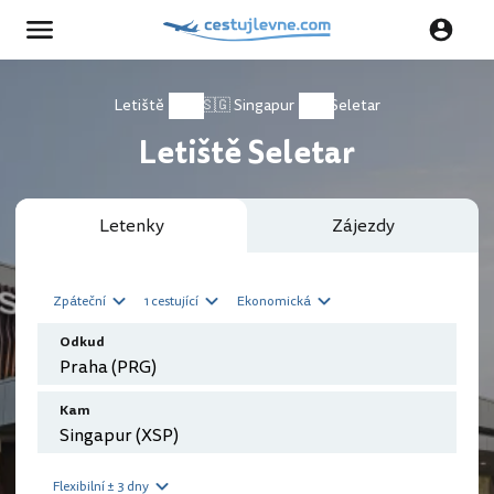
Letiště
🇸🇬 Singapur
Seletar
Letiště Seletar
Letenky
Zájezdy
Zpáteční
1 cestující
Ekonomická
Odkud
Kam
Flexibilní ± 3 dny