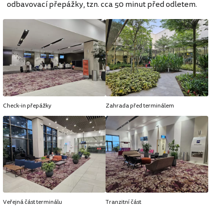
odbavovací přepážky, tzn. cca 50 minut před odletem.
Check-in přepážky
Zahrada před terminálem
Veřejná část terminálu
Tranzitní část