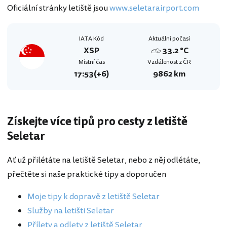
Oficiální stránky letiště jsou
www.seletarairport.com
IATA Kód
Aktuální počasí
XSP
33.2 °C
Místní čas
Vzdálenost z ČR
17:53
(+6)
9862 km
Získejte více tipů pro cesty z letiště
Seletar
Ať už přilétáte na letiště Seletar, nebo z něj odlétáte,
přečtěte si naše praktické tipy a doporučen
Moje tipy k dopravě z letiště Seletar
Služby na letišti Seletar
Přílety a odlety z letiště Seletar