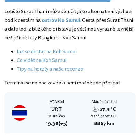
Letiště Surat Thani může sloužit jako alternativní výchozí
bod k cestám na
ostrov Ko Samui
. Cesta přes Surat Thani
a dále lodí z blízkého přístavu je většinou výrazně levnější
než přímé lety Bangkok – Koh Samui.
Jak se dostat na Koh Samui
Co vidět na Koh Samui
Tipy na hotely a naše recenze
Terminál se na noc zavírá a není možné zde přespat.
IATA Kód
Aktuální počasí
URT
27.4 °C
Místní čas
Vzdálenost z ČR
19:38
(+5)
8867 km