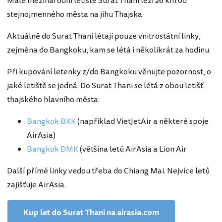
Malé mezinárodní letiště Surat Thani leží 26 km od
stejnojmenného města na jihu Thajska.
Aktuálně do Surat Thani létají pouze vnitrostátní linky,
zejména do Bangkoku, kam se létá i několikrát za hodinu.
Při kupování letenky z/do Bangkoku věnujte pozornost, o
jaké letiště se jedná. Do Surat Thani se létá z obou letišť
thajského hlavního města:
Bangkok BKK
(například VietJetAir a některé spoje
AirAsia)
Bangkok DMK
(většina letů AirAsia a Lion Air
Další přímé linky vedou třeba do Chiang Mai. Nejvíce letů
zajišťuje AirAsia.
Kup let do Surat Thani na airasia.com