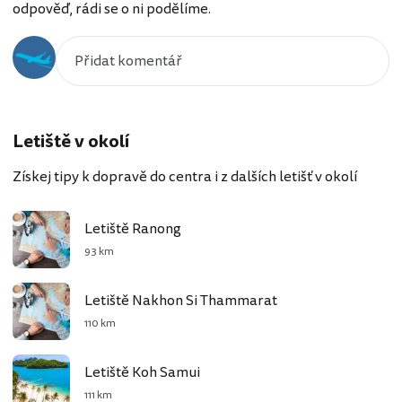
odpověď, rádi se o ni podělíme.
Letiště v okolí
Získej tipy k dopravě do centra i z dalších letišť v okolí
Letiště Ranong
93 km
Letiště Nakhon Si Thammarat
110 km
Letiště Koh Samui
111 km