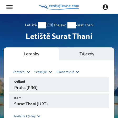
Letiště
🇹🇭 Thajsko
Surat Thani
Letiště Surat Thani
Letenky
Zájezdy
Zpáteční
1 cestující
Ekonomická
Odkud
Kam
Flexibilní ± 3 dny