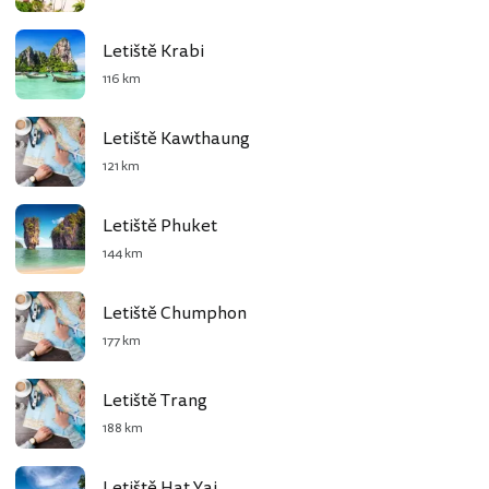
Letiště Krabi
116 km
Letiště Kawthaung
121 km
Letiště Phuket
144 km
Letiště Chumphon
177 km
Letiště Trang
188 km
Letiště Hat Yai