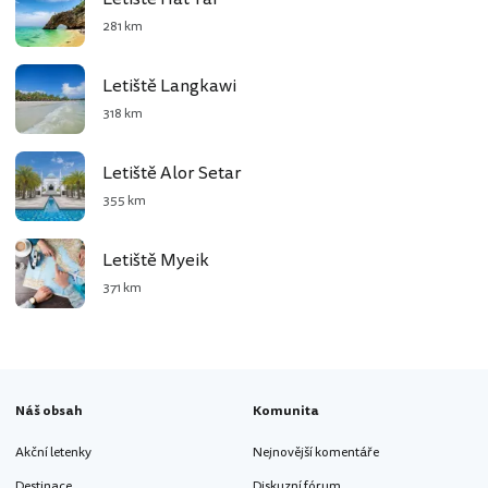
281 km
Letiště Langkawi
318 km
Letiště Alor Setar
355 km
Letiště Myeik
371 km
Náš obsah
Komunita
Akční letenky
Nejnovější komentáře
Destinace
Diskuzní fórum