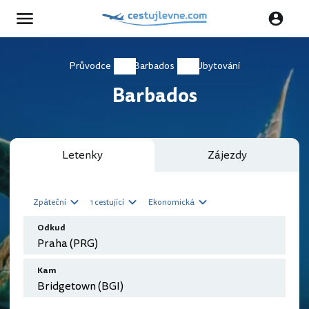
Průvodce
Barbados
Ubytování
Barbados
Letenky
Zájezdy
Zpáteční
1 cestující
Ekonomická
Odkud
Kam