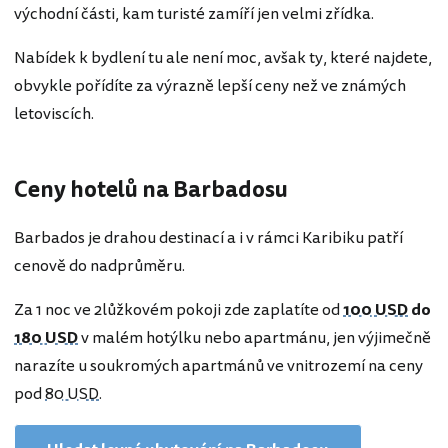
východní části, kam turisté zamíří jen velmi zřídka.
Nabídek k bydlení tu ale není moc, avšak ty, které najdete,
obvykle pořídíte za výrazně lepší ceny než ve známých
letoviscích.
Ceny hotelů na Barbadosu
Barbados je drahou destinací a i v rámci Karibiku patří
cenově do nadprůměru.
Za 1 noc ve 2lůžkovém pokoji zde zaplatíte od
100 USD
do
180 USD
v malém hotýlku nebo apartmánu, jen výjimečně
narazíte u soukromých apartmánů ve vnitrozemí na ceny
pod
80 USD
.