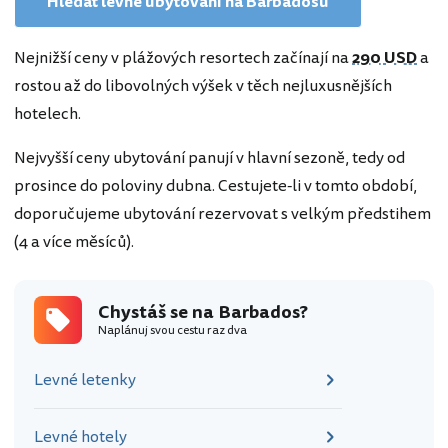
Hledat levné ubytování na Barbadosu
Nejnižší ceny v plážových resortech začínají na
290 USD
a
rostou až do libovolných výšek v těch nejluxusnějších
hotelech.
Nejvyšší ceny ubytování panují v hlavní sezoně, tedy od
prosince do poloviny dubna. Cestujete-li v tomto období,
doporučujeme ubytování rezervovat s velkým předstihem
(4 a více měsíců).
Chystáš se na Barbados?
Naplánuj svou cestu raz dva
Levné letenky
Levné hotely