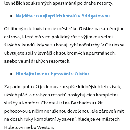
levnějších soukromých apartmánů po drahé resorty.
Najděte 10 nejlepších hotelů v Bridgetownu
Oblíbeným letoviskem je městečko
Oistins
na samém jihu
ostrova, které má více poklidný ráz s výjimkou velmi
živých víkendů, kdy se tu konají rybí noční trhy. V Oistins se
ubytujete spíš v levnějších soukromých apartmánech,
anebo velmi drahých resortech.
Hledejte levné ubytování v Oistins
Západní pobřeží je domovem spíše klidnějších letovisek,
užších pláží a drahých resortů poskytujících kompletní
služby a komfort. Chcete-li si na Barbadosu užít
pohodovou a ničím nerušenou dovolenou, ale zároveň mít
na dosah ruky kompletní vybavení, hledejte ve městech
Holetown nebo Weston.