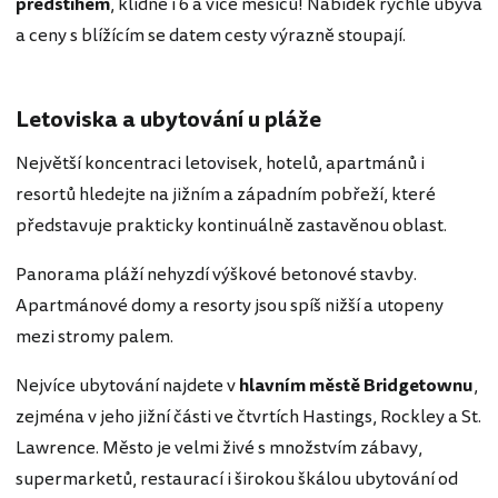
předstihem
, klidně i 6 a více měsíců! Nabídek rychle ubývá
a ceny s blížícím se datem cesty výrazně stoupají.
Letoviska a ubytování u pláže
Největší koncentraci letovisek, hotelů, apartmánů i
resortů hledejte na jižním a západním pobřeží, které
představuje prakticky kontinuálně zastavěnou oblast.
Panorama pláží nehyzdí výškové betonové stavby.
Apartmánové domy a resorty jsou spíš nižší a utopeny
mezi stromy palem.
Nejvíce ubytování najdete v
hlavním městě Bridgetownu
,
zejména v jeho jižní části ve čtvrtích Hastings, Rockley a St.
Lawrence. Město je velmi živé s množstvím zábavy,
supermarketů, restaurací i širokou škálou ubytování od