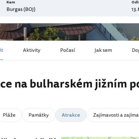
Kam
Odl
ět
Aktivity
Počasí
Jak sem
Do
ce na bulharském jižním p
Pláže
Památky
Atrakce
Zajímavosti a zajíma