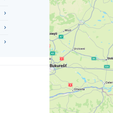
jsme…