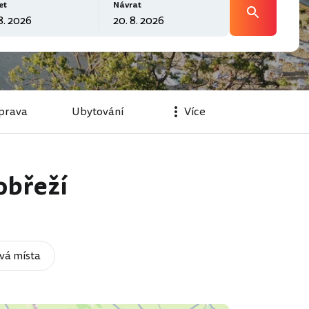
et
Návrat
prava
Ubytování
Více
obřeží
vá místa