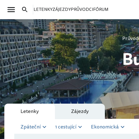
LETENKY
ZÁJEZDY
PRŮVODCI
FÓRUM
Průvod
Bu
Letenky
Zájezdy
Zpáteční
1 cestující
Ekonomická