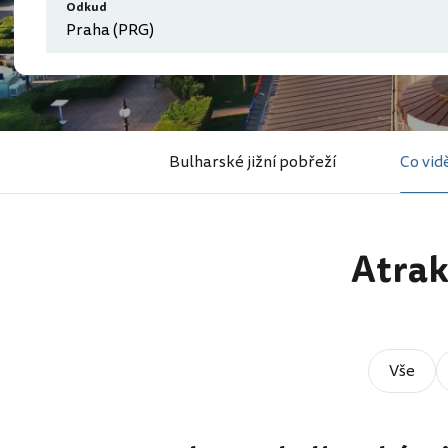
Odkud
Bulharské jižní pobřeží
Co vid
Atrak
Vše