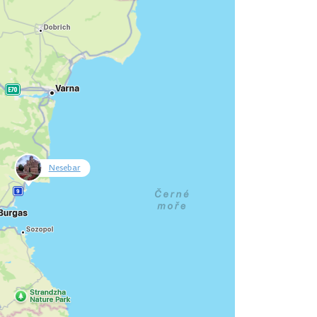
Nesebar
null