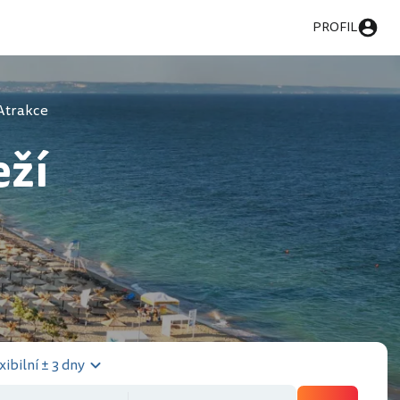
PROFIL
Atrakce
eží
xibilní ± 3 dny