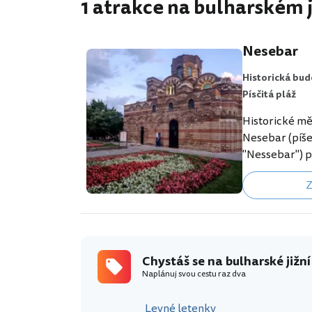
1 atrakce na bulharském 
Nesebar
Historická bud
Písčitá pláž
Historické mě
Nesebar (píše
"Nessebar") 
letoviskem Sl
Z
a Ravda na ji
cílem jednode
širokého okolí
plážovou dovo
Samotné histo
Chystáš se na bulharské jižní
úzkém a asi 1
Naplánuj svou cestu raz dva
na pevnině pa
plný hotelů, 
Levné letenky