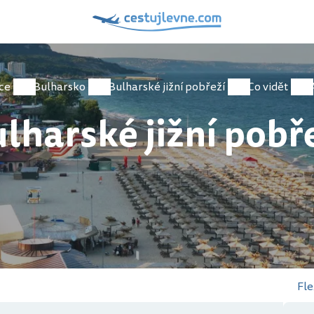
ce
Bulharsko
Bulharské jižní pobřeží
Co vidět
lharské jižní pobř
Fle