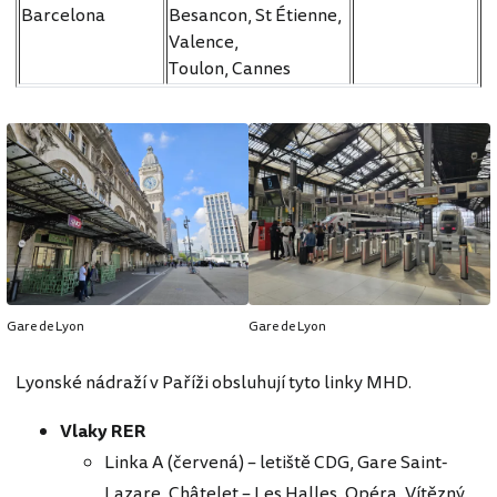
Barcelona
Besancon, St Étienne,
Valence,
Toulon, Cannes
Gare de Lyon
Gare de Lyon
Lyonské nádraží v Paříži obsluhují tyto linky MHD.
Vlaky
RER
Linka A (červená) – letiště CDG, Gare Saint-
Lazare, Châtelet – Les Halles, Opéra, Vítězný