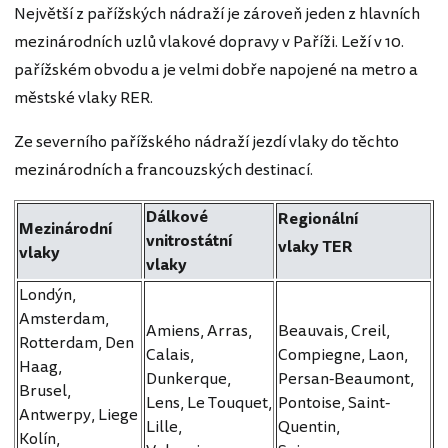
Největší z pařížských nádraží je zároveň jeden z hlavních
mezinárodních uzlů vlakové dopravy v Paříži. Leží v 10.
pařížském obvodu a je velmi dobře napojené na metro a
městské vlaky RER.
Ze severního pařížského nádraží jezdí vlaky do těchto
mezinárodních a francouzských destinací.
Dálkové
Regionální
Mezinárodní
vnitrostátní
vlaky TER
vlaky
vlaky
Londýn,
Amsterdam,
Amiens, Arras,
Beauvais, Creil,
Rotterdam, Den
Calais,
Compiegne, Laon,
Haag,
Dunkerque,
Persan-Beaumont,
Brusel,
Lens, Le Touquet,
Pontoise, Saint-
Antwerpy, Liege
Lille,
Quentin,
Kolín,