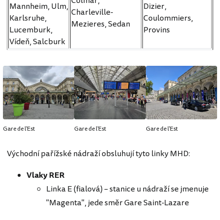
Colmar,
Mannheim, Ulm,
Dizier,
Charleville-
Karlsruhe,
Coulommiers,
Mezieres, Sedan
Lucemburk,
Provins
Vídeň, Salcburk
Gare de l'Est
Gare de l'Est
Gare de l'Est
Východní pařížské nádraží obsluhují tyto linky MHD:
Vlaky RER
Linka E (fialová) – stanice u nádraží se jmenuje
"Magenta", jede směr Gare Saint-Lazare