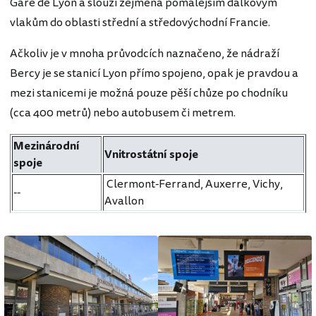
Gare de Lyon a slouží zejména pomalejším dálkovým
vlakům do oblasti střední a středovýchodní Francie.
Ačkoliv je v mnoha průvodcích naznačeno, že nádraží
Bercy je se stanicí Lyon přímo spojeno, opak je pravdou a
mezi stanicemi je možná pouze pěší chůze po chodníku
(cca 400 metrů) nebo autobusem či metrem.
Mezinárodní
Vnitrostátní spoje
spoje
Clermont-Ferrand, Auxerre, Vichy,
--
Avallon