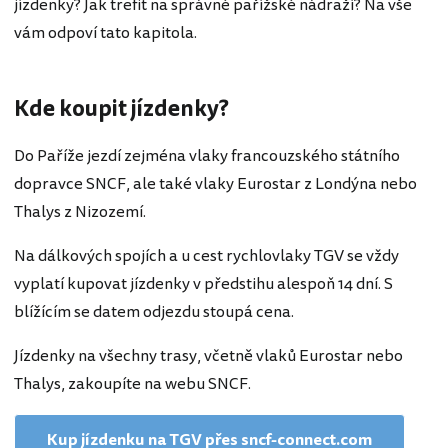
jízdenky? Jak trefit na správné pařížské nádraží? Na vše
vám odpoví tato kapitola.
Kde koupit jízdenky?
Do Paříže jezdí zejména vlaky francouzského státního
dopravce SNCF, ale také vlaky Eurostar z Londýna nebo
Thalys z Nizozemí.
Na dálkových spojích a u cest rychlovlaky TGV se vždy
vyplatí kupovat jízdenky v předstihu alespoň 14 dní. S
blížícím se datem odjezdu stoupá cena.
Jízdenky na všechny trasy, včetně vlaků Eurostar nebo
Thalys, zakoupíte na webu SNCF.
Kup jízdenku na TGV přes sncf-connect.com