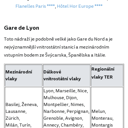
Flanelles Paris ****
,
Hôtel Hor Europe ****
Gare de Lyon
Toto nádraží je podobně velké jako Gare du Nord a je
nejvýznamnější vnitrostátní stanicí a mezinárodním
vstupním bodem ze Švýcarska, Španělska a Itálie.
Regionální
Mezinárodní
Dálkové
vlaky TER
vlaky
vnitrostátní vlaky
Lyon, Marseille, Nice,
Mulhouse, Dijon,
Basilej, Ženeva,
Montpellier, Nimes,
Lausanne,
Narbonne, Perpignan,
Melun,
Zürich,
Grenoble, Avignon,
Monterau,
Milán, Turín,
Annecy, Chambéry,
Montargis