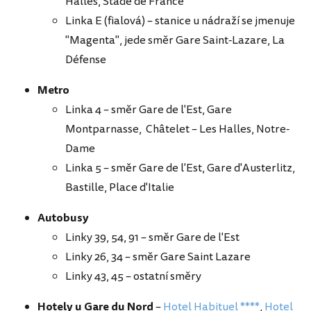
Halles, Stade de France
Linka E (fialová) – stanice u nádraží se jmenuje
"Magenta", jede směr Gare Saint-Lazare, La
Défense
Metro
Linka 4 – směr Gare de l'Est, Gare
Montparnasse, Châtelet – Les Halles, Notre-
Dame
Linka 5 – směr Gare de l'Est, Gare d'Austerlitz,
Bastille, Place d'Italie
Autobusy
Linky 39, 54, 91 – směr Gare de l'Est
Linky 26, 34 – směr Gare Saint Lazare
Linky 43, 45 – ostatní směry
Hotely u Gare du Nord
–
Hotel Habituel ****
,
Hotel