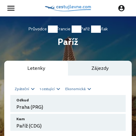
Průvodce
Francie
Paříž
Vlak
Paříž
Letenky
Zájezdy
Zpáteční
1 cestující
Ekonomická
Odkud
Kam