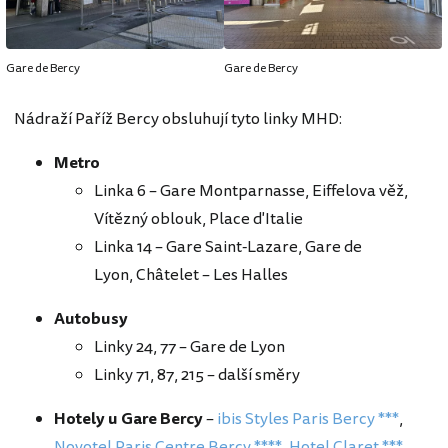
Gare de Bercy
Gare de Bercy
Nádraží Paříž Bercy obsluhují tyto linky MHD:
Metro
Linka 6 – Gare Montparnasse, Eiffelova věž,
Vítězný oblouk, Place d'Italie
Linka 14 – Gare Saint-Lazare, Gare de
Lyon, Châtelet – Les Halles
Autobusy
Linky 24, 77 – Gare de Lyon
Linky 71, 87, 215 – další směry
Hotely u Gare Bercy
–
ibis Styles Paris Bercy ***
,
Novotel Paris Centre Bercy ****
,
Hotel Claret ***