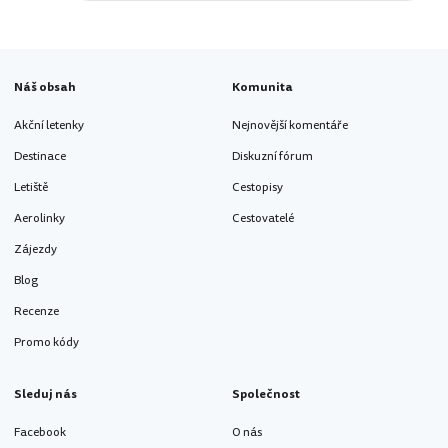
Náš obsah
Komunita
Akční letenky
Nejnovější komentáře
Destinace
Diskuzní fórum
Letiště
Cestopisy
Aerolinky
Cestovatelé
Zájezdy
Blog
Recenze
Promo kódy
Sleduj nás
Společnost
Facebook
O nás