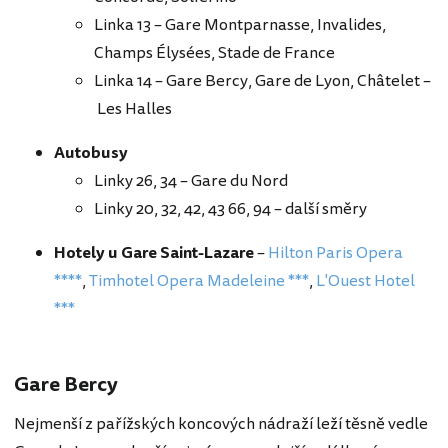
Linka 13 – Gare Montparnasse, Invalides,
Champs Élysées, Stade de France
Linka 14 – Gare Bercy, Gare de Lyon, Châtelet –
Les Halles
Autobusy
Linky 26, 34 – Gare du Nord
Linky 20, 32, 42, 43 66, 94 – další směry
Hotely u Gare Saint-Lazare
–
Hilton Paris Opera
****
,
Timhotel Opera Madeleine ***
,
L'Ouest Hotel
***
Gare Bercy
Nejmenší z pařížských koncových nádraží leží těsně vedle