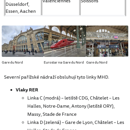
Valenciennes
Soissons
Düsseldorf,
Essen, Aachen
Gare du Nord
Eurostar na Gare du Nord
Gare du Nord
Severní pařížské nádraží obsluhují tyto linky MHD.
Vlaky RER
Linka C (modrá) – letiště CDG, Châtelet – Les
Halles, Notre-Dame, Antony (letiště ORY),
Massy, Stade de France
Linka D (zelená) – Gare de Lyon, Châtelet – Les