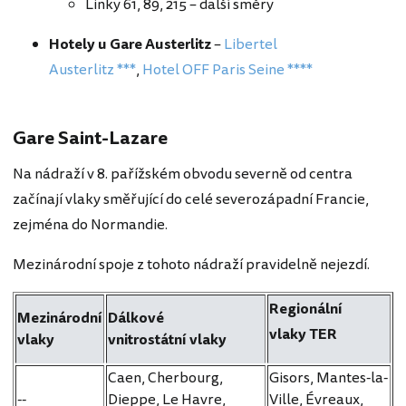
Linky 61, 89, 215 – další směry
Hotely u Gare Austerlitz
–
Libertel
Austerlitz ***
,
Hotel OFF Paris Seine ****
Gare Saint-Lazare
Na nádraží v 8. pařížském obvodu severně od centra
začínají vlaky směřující do celé severozápadní Francie,
zejména do Normandie.
Mezinárodní spoje z tohoto nádraží pravidelně nejezdí.
Regionální
Mezinárodní
Dálkové
vlaky TER
vlaky
vnitrostátní vlaky
Caen, Cherbourg,
Gisors, Mantes-la-
--
Dieppe, Le Havre,
Ville, Évreaux,