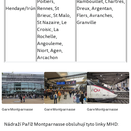
Poitiers,
Rambouillet, Chartres,
Hendaye/Irún
Rennes, St
Dreux, Argentan,
Brieuc, St Malo,
Flers, Avranches,
St Nazaire, Le
Granville
Croisic, La
Rochelle,
Angouleme,
Niort, Agen,
Arcachon
Gare Montparnasse
Gare Montparnasse
Gare Montparnasse
Nádraží Paříž Montparnasse obsluhují tyto linky MHD: