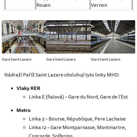
Rouen
Vernon
Gare Saint Lazare
Gare Saint Lazare
Gare Saint Lazare
Nádraží Paříž Saint Lazare obsluhují tyto linky MHD:
Vlaky RER
Linka E (fialová) – Gare du Nord, Gare de l'Est
Metro
Linka 3 – Bourse, République, Pere Lachaise
Linka 12 – Gare Montparnasse, Montmartre,
Concorde, Solferino