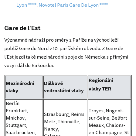
Lyon ****
,
Novotel Paris Gare De Lyon ****
Gare de l'Est
Významné nádraží pro směry z Paříže na východ leží
poblíž Gare du Nord v 10. pařížském obvodu. Z Gare de
l'Est jezdí také mezinárodní spoje do Německa s přímými
vozy i dál do Rakouska.
Regionální
Mezinárodní
Dálkové
vlaky TER
vlaky
vnitrostátní vlaky
Berlín,
Frankfurt,
Troyes, Nogent-
Strasbourg, Reims,
Mnichov,
sur-Seine, Belfort
Metz, Thionville,
Stuttgart,
Meaux, Chalons-
Nancy,
Saarbrücken,
en-Champagne, St