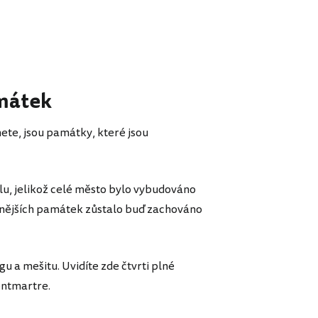
mátek
nete, jsou památky, které jsou
lu, jelikož celé město bylo vybudováno
amnějších památek zůstalo buď zachováno
 a mešitu. Uvidíte zde čtvrti plné
ontmartre.