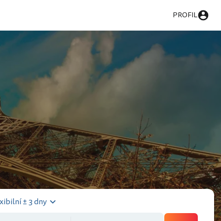
PROFIL
xibilní ± 3 dny