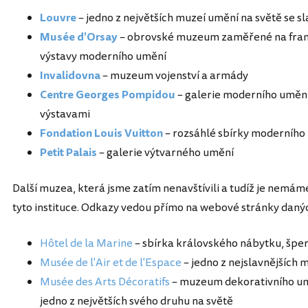
Louvre
– jedno z největších muzeí umění na světě se
Musée d'Orsay
– obrovské muzeum zaměřené na franco
výstavy moderního umění
Invalidovna
– muzeum vojenství a armády
Centre Georges Pompidou
– galerie moderního uměn
výstavami
Fondation Louis Vuitton
– rozsáhlé sbírky moderního
Petit Palais
– galerie výtvarného umění
Další muzea, která jsme zatím nenavštívili a tudíž je nemám
tyto instituce. Odkazy vedou přímo na webové stránky daný
Hôtel de la Marine
– sbírka královského nábytku, šper
Musée de l'Air et de l'Espace
– jedno z nejslavnějších 
Musée des Arts Décoratifs
– muzeum dekorativního um
jedno z největších svého druhu na světě