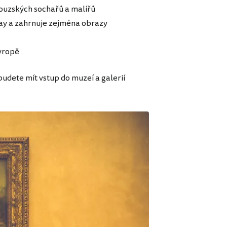
ouzských sochařů a malířů
say a zahrnuje zejména obrazy
Evropě
 budete mít vstup do muzeí a galerií