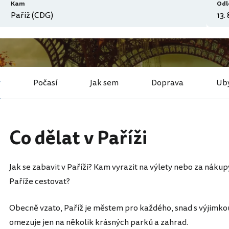
Kam
Odl
y
Počasí
Jak sem
Doprava
Uby
Co dělat v Paříži
Jak se zabavit v Paříži? Kam vyrazit na výlety nebo za nákup
Paříže cestovat?
Obecně vzato, Paříž je městem pro každého, snad s výjimkou
omezuje jen na několik krásných parků a zahrad.