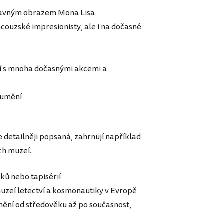
 slavným obrazem Mona Lisa
uzské impresionisty, ale i na dočasné
í s mnoha dočasnými akcemi a
 umění
e detailněji popsaná, zahrnují například
ch muzeí.
ků nebo tapisérií
muzeí letectví a kosmonautiky v Evropě
ění od středověku až po současnost,