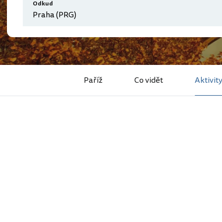
Odkud
Paříž
Co vidět
Aktivit