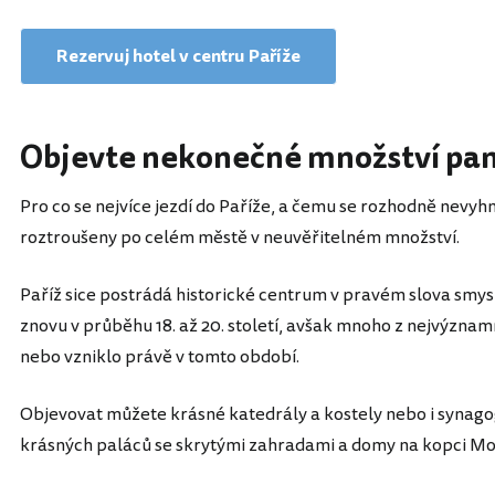
Rezervuj hotel v centru Paříže
Objevte nekonečné množství pa
Pro co se nejvíce jezdí do Paříže, a čemu se rozhodně nevyh
roztroušeny po celém městě v neuvěřitelném množství.
Paříž sice postrádá historické centrum v pravém slova smys
znovu v průběhu 18. až 20. století, avšak mnoho z nejvýzn
nebo vzniklo právě v tomto období.
Objevovat můžete krásné katedrály a kostely nebo i synagogu
krásných paláců se skrytými zahradami a domy na kopci M