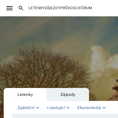
LETENKY
ZÁJEZDY
PRŮVODCI
FÓRUM
Letenky
Zájezdy
Zpáteční
1 cestující
Ekonomická