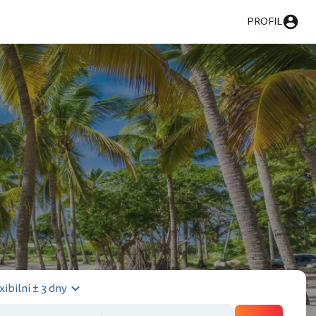
PROFIL
xibilní ± 3 dny