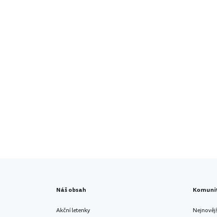
Náš obsah
Komuni
Akční letenky
Nejnověj