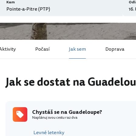
Kam
Odl
Aktivity
Počasí
Jak sem
Doprava
Jak se dostat na Guadelo
Chystáš se na Guadeloupe?
Naplánuj svou cestu raz dva
Levné letenky