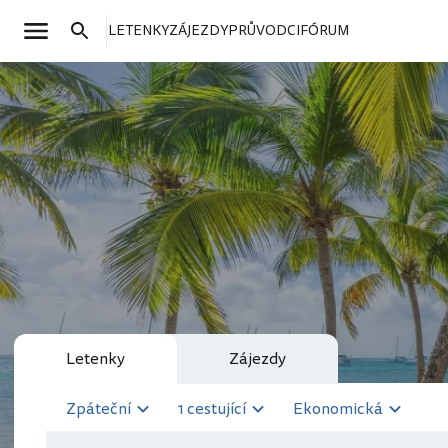
LETENKY
ZÁJEZDY
PRŮVODCI
FÓRUM
Letenky
Zájezdy
Zpáteční
1 cestující
Ekonomická