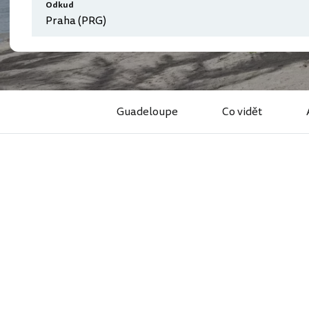
Odkud
Guadeloupe
Co vidět