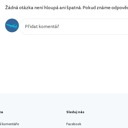
Žádná otázka není hloupá ani špatná. Pokud známe odpověď, 
ta
Sleduj nás
ší komentáře
Facebook