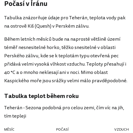
Počasí v Íránu
Tabulka znázorňuje údaje pro Teherán, teplota vody pak
na ostrově Kiš (Quesh) v Perském zálivu.
Během letních měsíců bude na naprosté většině území
téměř nesnesitelné horko, těžko snesitelné v oblasti
Perského zálivu, kde se k teplotám typu otevřená pec
přidává velmi vysoká vlhkost vzduchu. Teploty přesahují i
40 °C a o mnoho neklesají ani v noci. Mimo oblast
Kaspického moře jsou srážky velmi málo pravděpodobné.
Tabulka teplot během roku
Teherán - Sezona podobná pro celou zemi, čím víc na jih,
tím tepleji
MĚSÍC
POČASÍ
VZDUCH