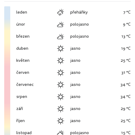
leden
přeháňky
7 °C
únor
polojasno
9 °C
březen
polojasno
13 °C
duben
jasno
19 °C
květen
jasno
25 °C
červen
jasno
31 °C
červenec
jasno
34 °C
srpen
jasno
34 °C
září
jasno
29 °C
říjen
jasno
25 °C
listopad
polojasno
15 °C