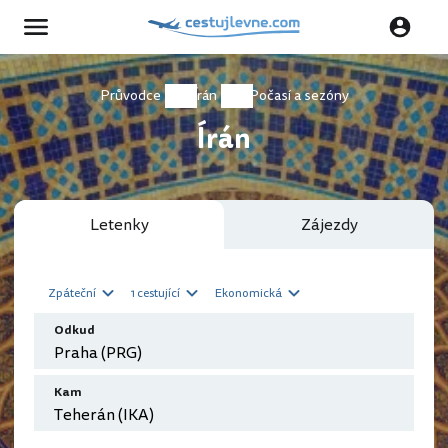
Průvodce
Írán
Počasí a sezóny
Írán
Letenky
Zájezdy
Zpáteční
1 cestující
Ekonomická
Odkud
Kam