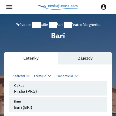
Průvodce
Itálie
Bari
Teatro Margherita
Bari
Letenky
Zájezdy
Zpáteční
1 cestující
Ekonomická
Odkud
Kam