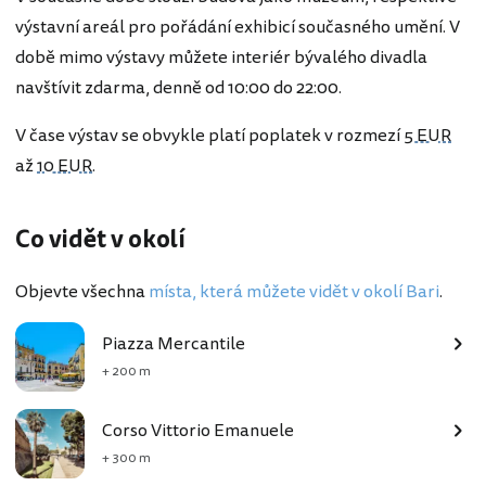
výstavní areál pro pořádání exhibicí současného umění. V
době mimo výstavy můžete interiér bývalého divadla
navštívit zdarma, denně od 10:00 do 22:00.
V čase výstav se obvykle platí poplatek v rozmezí
5 EUR
až
10 EUR
.
Co vidět v okolí
Objevte všechna
místa, která můžete vidět v okolí Bari
.
Piazza Mercantile
+ 200 m
Corso Vittorio Emanuele
+ 300 m