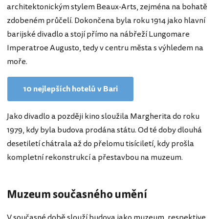
architektonickým stylem Beaux-Arts, zejména na bohatě
zdobeném průčelí. Dokončena byla roku 1914 jako hlavní
barijské divadlo a stojí přímo na nábřeží Lungomare
Imperatroe Augusto, tedy v centru města s výhledem na
moře.
10 nejlepších hotelů v Bari
Jako divadlo a později kino sloužila Margherita do roku
1979, kdy byla budova prodána státu. Od té doby dlouhá
desetiletí chátrala až do přelomu tisíciletí, kdy prošla
kompletní rekonstrukcí a přestavbou na muzeum.
Muzeum současného umění
V současné době slouží budova jako muzeum, respektive