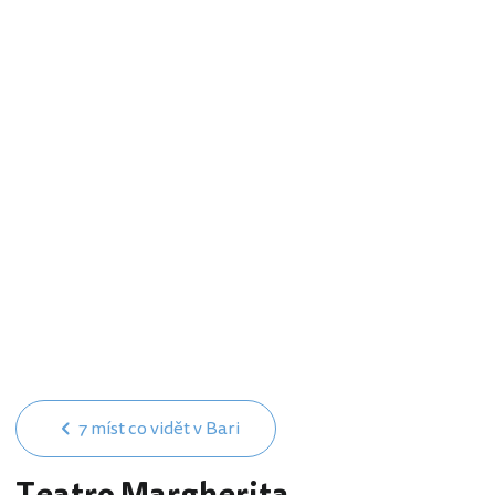
7 míst co vidět v Bari