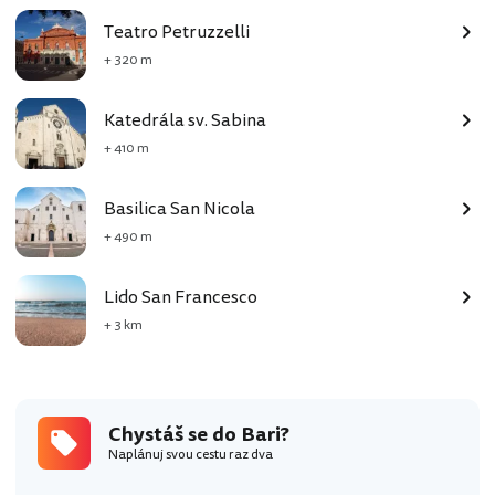
Teatro Petruzzelli
+ 320 m
Katedrála sv. Sabina
+ 410 m
Basilica San Nicola
+ 490 m
Lido San Francesco
+ 3 km
Chystáš se do Bari?
Naplánuj svou cestu raz dva