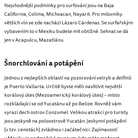
Nejvhodnější podmínky pro surfování jsou na Baja
California, Colima, Michoacan, Nayarit. Pro milovníky
větších vln se zde nachází Lázaro Cárdenas. Se surfařským
vybavením to v Mexiku budete mít obtížné. Sehnat se dá
jen v Acapulcu, Mazatlánu.
Šnorchlování a potápění
Jednou z nejlepších oblastí na pozorování velryb a delfínů
je Puerto Vallarta. Určitě byste měli navštívit největší
korálový útes (Mezoamerický korálový útes) – místo
rozkládající se od Yucatánu až po Belize. Rovněž vám
vyrazí dech ostrov Conzumel. Velikou atrakcí pro turisty
jsou jeskyně na poloostrově Yucatán. Jeskynní potápění
(v tzv. cenotách) zvládnou i začátečníci. Zajímavostí