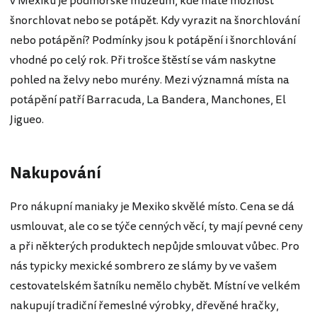
v Mexiku je podmořské muzeum, kde máte možnost
šnorchlovat nebo se potápět. Kdy vyrazit na šnorchlování
nebo potápění? Podmínky jsou k potápění i šnorchlování
vhodné po celý rok. Při trošce štěstí se vám naskytne
pohled na želvy nebo murény. Mezi významná místa na
potápění patří Barracuda, La Bandera, Manchones, El
Jigueo.
Nakupování
Pro nákupní maniaky je Mexiko skvělé místo. Cena se dá
usmlouvat, ale co se týče cenných věcí, ty mají pevné ceny
a při některých produktech nepůjde smlouvat vůbec. Pro
nás typicky mexické sombrero ze slámy by ve vašem
cestovatelském šatníku nemělo chybět. Místní ve velkém
nakupují tradiční řemeslné výrobky, dřevěné hračky,