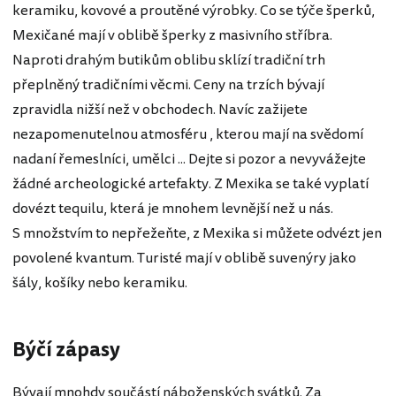
keramiku, kovové a proutěné výrobky. Co se týče šperků,
Mexičané mají v oblibě šperky z masivního stříbra.
Naproti drahým butikům oblibu sklízí tradiční trh
přeplněný tradičními věcmi. Ceny na trzích bývají
zpravidla nižší než v obchodech. Navíc zažijete
nezapomenutelnou atmosféru , kterou mají na svědomí
nadaní řemeslníci, umělci ... Dejte si pozor a nevyvážejte
žádné archeologické artefakty. Z Mexika se také vyplatí
dovézt tequilu, která je mnohem levnější než u nás.
S množstvím to nepřežeňte, z Mexika si můžete odvézt jen
povolené kvantum. Turisté mají v oblibě suvenýry jako
šály, košíky nebo keramiku.
Býčí zápasy
Bývají mnohdy součástí náboženských svátků. Za