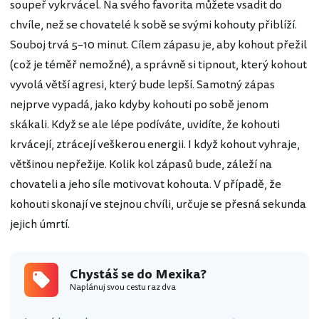
soupeř vykrvácel. Na svého favorita můžete vsadit do
chvíle, než se chovatelé k sobě se svými kohouty přiblíží.
Souboj trvá 5–10 minut. Cílem zápasu je, aby kohout přežil
(což je téměř nemožné), a správně si tipnout, který kohout
vyvolá větší agresi, který bude lepší. Samotný zápas
nejprve vypadá, jako kdyby kohouti po sobě jenom
skákali. Když se ale lépe podíváte, uvidíte, že kohouti
krvácejí, ztrácejí veškerou energii. I když kohout vyhraje,
většinou nepřežije. Kolik kol zápasů bude, záleží na
chovateli a jeho síle motivovat kohouta. V případě, že
kohouti skonají ve stejnou chvíli, určuje se přesná sekunda
jejich úmrtí.
Chystáš se do Mexika?
Naplánuj svou cestu raz dva