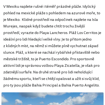
V Mexiku najdete rušné i téměř prázdné pláže. Idylický
pohled na mexické pláže s pohledem na azurové moře, to
je Mexiko. Klidné prostředí na odpočinek najdete na Isla
Murejes, naopak když budete chtít trochu živější
prostředí, vyrazte do Playa Lancheros. Pláž Los Cerritos je
ideální pro lidi hledající velké vlny. Je to přitom jedno
z klidných míst, na němž si můžete plně vychutnat západ
slunce. Pláž, u které se nachází rybářské přístaviště nebo
městské tržiště, to je Puerto Escondido. Pro sportovně
aktivní lidi je správnou volbou Playa Zicatella, je však pro
zdatnější surfaře. Na druhé straně pro lidi neholdující
žádnému sportu, kteří se chtějí opalovat a užít si svůj klid,
pro ty jsou pláže Bahia Principal a Bahia Puerto Angelito.