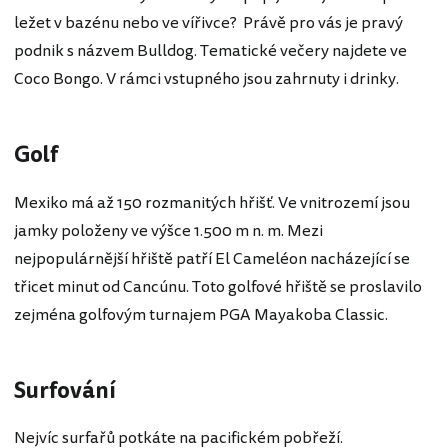
ležet v bazénu nebo ve vířivce? Právě pro vás je pravý
podnik s názvem Bulldog. Tematické večery najdete ve
Coco Bongo. V rámci vstupného jsou zahrnuty i drinky.
Golf
Mexiko má až 150 rozmanitých hřišť. Ve vnitrozemí jsou
jamky položeny ve výšce 1.500 m n. m. Mezi
nejpopulárnější hřiště patří El Cameléon nacházející se
třicet minut od Cancúnu. Toto golfové hřiště se proslavilo
zejména golfovým turnajem PGA Mayakoba Classic.
Surfování
Nejvíc surfařů potkáte na pacifickém pobřeží.