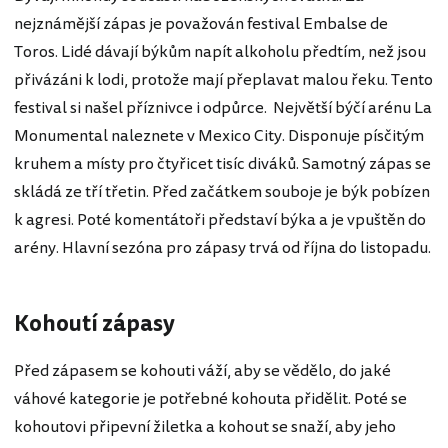
nejznámější zápas je považován festival Embalse de
Toros. Lidé dávají býkům napít alkoholu předtím, než jsou
přivázáni k lodi, protože mají přeplavat malou řeku. Tento
festival si našel příznivce i odpůrce. Největší býčí arénu La
Monumental naleznete v Mexico City. Disponuje písčitým
kruhem a místy pro čtyřicet tisíc diváků. Samotný zápas se
skládá ze tří třetin. Před začátkem souboje je býk pobízen
k agresi. Poté komentátoři představí býka a je vpuštěn do
arény. Hlavní sezóna pro zápasy trvá od října do listopadu.
Kohoutí zápasy
Před zápasem se kohouti váží, aby se vědělo, do jaké
váhové kategorie je potřebné kohouta přidělit. Poté se
kohoutovi připevní žiletka a kohout se snaží, aby jeho