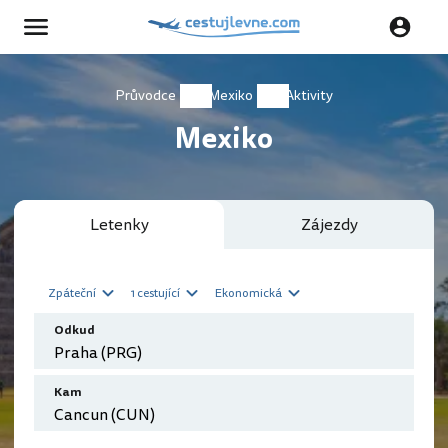
Průvodce
Mexiko
Aktivity
Mexiko
Letenky
Zájezdy
Zpáteční
1 cestující
Ekonomická
Odkud
Kam