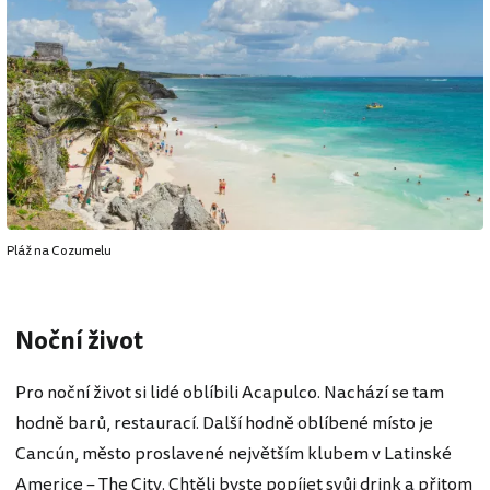
Pláž na Cozumelu
Noční život
Pro noční život si lidé oblíbili Acapulco. Nachází se tam
hodně barů, restaurací. Další hodně oblíbené místo je
Cancún, město proslavené největším klubem v Latinské
Americe – The City. Chtěli byste popíjet svůj drink a přitom