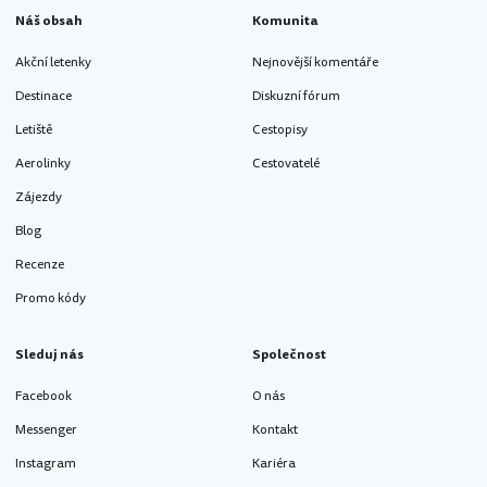
Náš obsah
Komunita
Akční letenky
Nejnovější komentáře
Destinace
Diskuzní fórum
Letiště
Cestopisy
Aerolinky
Cestovatelé
Zájezdy
Blog
Recenze
Promo kódy
Sleduj nás
Společnost
Facebook
O nás
Messenger
Kontakt
Instagram
Kariéra