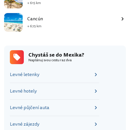
+ 615 km
Cancún
+ 675 km
Chystáš se do Mexika?
Naplánuj svou cestu raz dva
Levné letenky
Levné hotely
Levné půjčení auta
Levné zájezdy