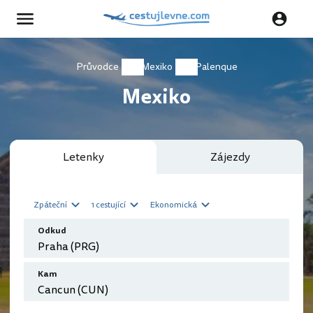
Průvodce
Mexiko
Palenque
Mexiko
Letenky
Zájezdy
Zpáteční
1 cestující
Ekonomická
Odkud
Kam