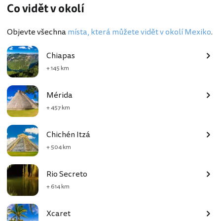
Co vidět v okolí
Objevte všechna
místa, která můžete vidět v okolí Mexiko
.
Chiapas
+ 145 km
Mérida
+ 457 km
Chichén Itzá
+ 504 km
Rio Secreto
+ 614 km
Xcaret