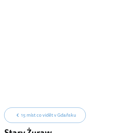
15 míst co vidět v Gdaňsku