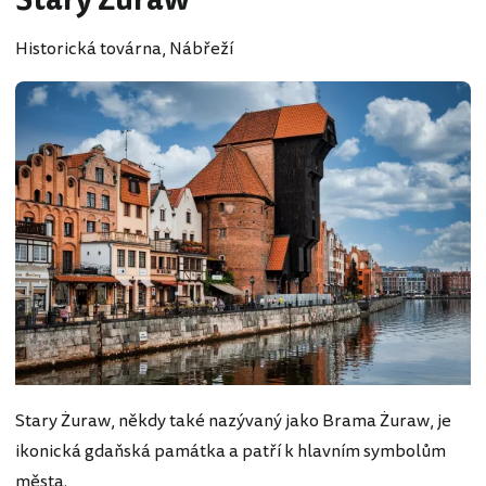
Stary Żuraw
Historická továrna, Nábřeží
Stary Żuraw, někdy také nazývaný jako Brama Żuraw, je
ikonická gdaňská památka a patří k hlavním symbolům
města.