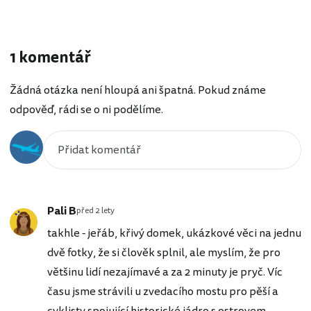
1 komentář
Žádná otázka není hloupá ani špatná. Pokud známe
odpověď, rádi se o ni podělíme.
Pali B
před 2 lety
takhle - jeřáb, křivý domek, ukázkové věci na jednu
dvě fotky, že si člověk splnil, ale myslím, že pro
většinu lidí nezajímavé a za 2 minuty je pryč. Víc
času jsme strávili u zvedacího mostu pro pěší a
cyklisty spojující historické jádro s ostrovem