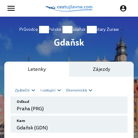
Průvodce
Polsko
Gdaňsk
Stary Żuraw
Gdaňsk
Letenky
Zájezdy
Zpáteční
1 cestující
Ekonomická
Odkud
Kam