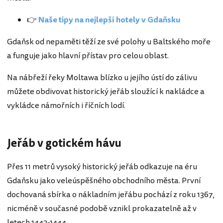
👉
Naše tipy na nejlepší hotely v Gdaňsku
Gdaňsk od nepaměti těží ze své polohy u Baltského moře
a funguje jako hlavní přístav pro celou oblast.
Na nábřeží řeky Moltawa blízko u jejího ústí do zálivu
můžete obdivovat historický jeřáb sloužící k nakládce a
vykládce námořních i říčních lodí.
Jeřáb v gotickém hávu
Přes 11 metrů vysoký historický jeřáb odkazuje na éru
Gdaňsku jako veleúspěšného obchodního města. První
dochovaná sbírka o nákladním jeřábu pochází z roku 1367,
nicméně v současné podobě vznikl prokazatelně až v
letech 1442-1444.