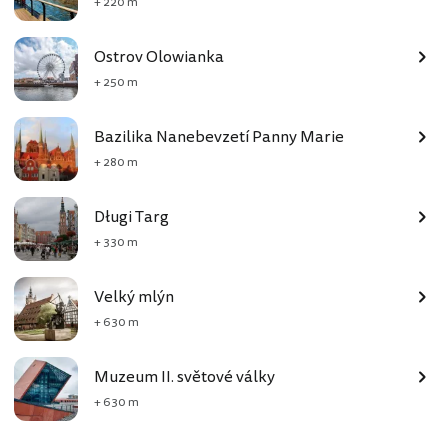
+ 220 m
Ostrov Olowianka
+ 250 m
Bazilika Nanebevzetí Panny Marie
+ 280 m
Długi Targ
+ 330 m
Velký mlýn
+ 630 m
Muzeum II. světové války
+ 630 m