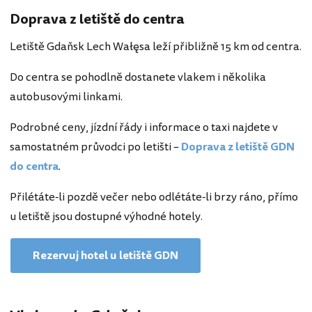
Doprava z letiště do centra
Letiště Gdaňsk Lech Wałęsa leží přibližně 15 km od centra.
Do centra se pohodlně dostanete vlakem i několika
autobusovými linkami.
Podrobné ceny, jízdní řády i informace o taxi najdete v
samostatném průvodci po letišti –
Doprava z letiště GDN
do centra
.
Přilétáte-li pozdě večer nebo odlétáte-li brzy ráno, přímo
u letiště jsou dostupné výhodné hotely.
Rezervuj hotel u letiště GDN