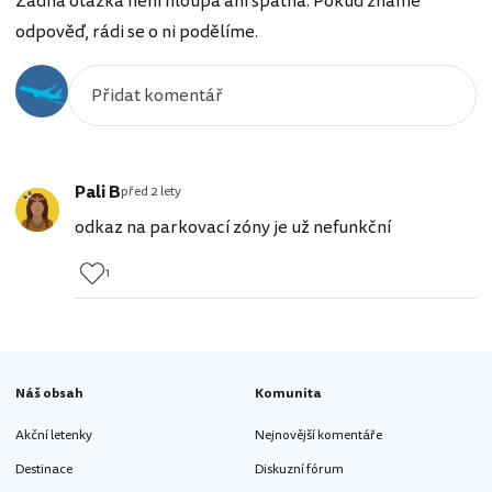
Žádná otázka není hloupá ani špatná. Pokud známe
odpověď, rádi se o ni podělíme.
Pali B
před 2 lety
odkaz na parkovací zóny je už nefunkční
1
Náš obsah
Komunita
Akční letenky
Nejnovější komentáře
Destinace
Diskuzní fórum