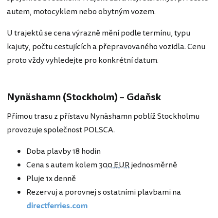
autem, motocyklem nebo obytným vozem.
U trajektů se cena výrazně mění podle termínu, typu
kajuty, počtu cestujících a přepravovaného vozidla. Cenu
proto vždy vyhledejte pro konkrétní datum.
Nynäshamn (Stockholm) – Gdaňsk
Přímou trasu z přístavu Nynäshamn poblíž Stockholmu
provozuje společnost POLSCA.
Doba plavby 18 hodin
Cena s autem kolem
300 EUR
jednosměrně
Pluje 1x denně
Rezervuj a porovnej s ostatními plavbami na
directferries.com