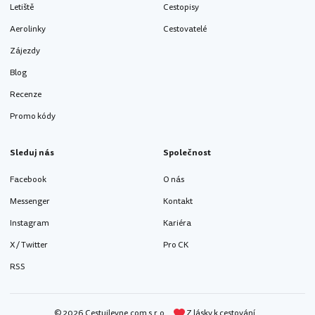
Letiště
Cestopisy
Aerolinky
Cestovatelé
Zájezdy
Blog
Recenze
Promo kódy
Sleduj nás
Společnost
Facebook
O nás
Messenger
Kontakt
Instagram
Kariéra
X / Twitter
Pro CK
RSS
© 2026 Cestujlevne.com s.r.o.
Z lásky k cestování