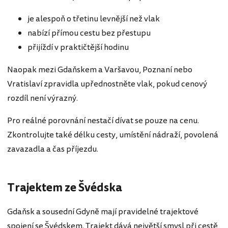
je alespoň o třetinu levnější než vlak
nabízí přímou cestu bez přestupu
přijíždí v praktičtější hodinu
Naopak mezi Gdaňskem a Varšavou, Poznaní nebo
Vratislaví zpravidla upřednostněte vlak, pokud cenový
rozdíl není výrazný.
Pro reálné porovnání nestačí dívat se pouze na cenu.
Zkontrolujte také délku cesty, umístění nádraží, povolená
zavazadla a čas příjezdu.
Trajektem ze Švédska
Gdaňsk a sousední Gdyně mají pravidelné trajektové
spojení se Švédskem. Trajekt dává největší smysl při cestě