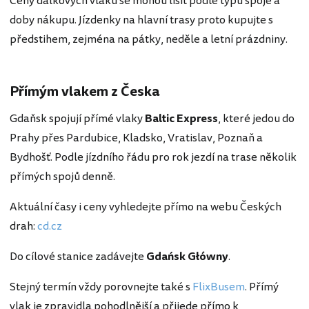
Ceny dálkových vlaků se mohou lišit podle typu spoje a
doby nákupu. Jízdenky na hlavní trasy proto kupujte s
předstihem, zejména na pátky, neděle a letní prázdniny.
Přímým vlakem z Česka
Gdaňsk spojují přímé vlaky
Baltic Express
, které jedou do
Prahy přes Pardubice, Kladsko, Vratislav, Poznaň a
Bydhošť. Podle jízdního řádu pro rok jezdí na trase několik
přímých spojů denně.
Aktuální časy i ceny vyhledejte přímo na webu Českých
drah:
cd.cz
Do cílové stanice zadávejte
Gdańsk Główny
.
Stejný termín vždy porovnejte také s
FlixBusem
. Přímý
vlak je zpravidla pohodlnější a přijede přímo k