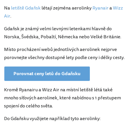
Na
letiště Gdaňsk
létají zejména aerolinky
Ryanair
a
Wizz
Air
.
Gdaňsk je známý velmi levnými letenkami hlavně do
Norska, Švédska, Pobaltí, Německa nebo Velké Británie.
Místo procházení webů jednotlivých aerolinek nejprve
porovnejte všechny dostupné lety podle ceny i délky cesty.
Porovnat ceny letů do Gdaňsku
Kromě Ryanairu a Wizz Air na místní letiště létá také
mnoho síťových aerolinek, které nabídnou s 1 přestupem
spojení do celého světa.
Do Gdaňsku využijete například tyto aerolinky: