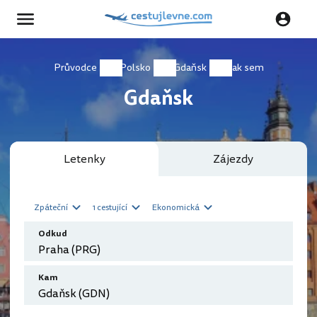
Průvodce
Polsko
Gdaňsk
Jak sem
Gdaňsk
Letenky
Zájezdy
Zpáteční
1 cestující
Ekonomická
Odkud
Kam