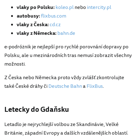
vlaky po Polsku:
koleo.pl
nebo
intercity.pl
autobusy:
flixbus.com
vlaky z Česka:
cd.cz
vlaky z Německa:
bahn.de
e-podróżnik je nejlepší pro rychlé porovnání dopravy po
Polsku, ale u mezinárodních tras nemusí zobrazit všechny
možnosti.
Z Česka nebo Německa proto vždy zvlášť zkontrolujte
také České dráhy či
Deutsche Bahn
a
FlixBus
.
Letecky do Gdaňsku
Letadlo je nejrychlejší volbou ze Skandinávie, Velké
Británie, západní Evropy a dalších vzdálenějších oblastí.