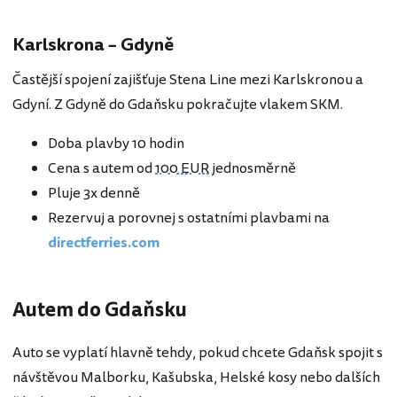
Karlskrona – Gdyně
Častější spojení zajišťuje Stena Line mezi Karlskronou a
Gdyní. Z Gdyně do Gdaňsku pokračujte vlakem SKM.
Doba plavby 10 hodin
Cena s autem od
100 EUR
jednosměrně
Pluje 3x denně
Rezervuj a porovnej s ostatními plavbami na
directferries.com
Autem do Gdaňsku
Auto se vyplatí hlavně tehdy, pokud chcete Gdaňsk spojit s
návštěvou Malborku, Kašubska, Helské kosy nebo dalších