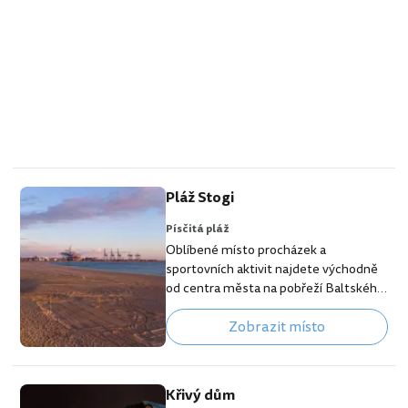
Pláž Stogi
Písčitá pláž
Oblíbené místo procházek a
sportovních aktivit najdete východně
od centra města na pobřeží Baltského
moře. Pláž Stogi s jemným světlým
Zobrazit místo
pískem láká k dlouhým vycházkám,
kochání se nekonečnou masou vody i
vzdálenými přístavními jeřáby a lodním
provozem. 👉 Naše tipy na nejlepší
Křivý dům
hotely v Gdaňsku Za teplých letních