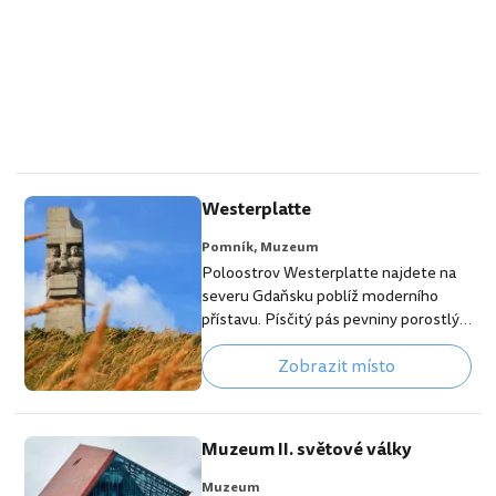
Westerplatte
Pomník,
Muzeum
Poloostrov Westerplatte najdete na
severu Gdaňsku poblíž moderního
přístavu. Písčitý pás pevniny porostlý
zelení sehrál důležitou roli v polských
Zobrazit místo
dějinách. Právě Westerplatte bylo
jedním z dějišť počátku Druhé světové
války. 👉 Naše tipy na nejlepší hotely v
Gdaňsku Westerplatte dodnes slouží
Muzeum II. světové války
jako jedno z nejdůležitějších pietních
míst, kde si Poláci připomínají začátek i
Muzeum