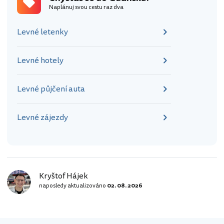
místě při ústí řeky do moře vybudovaní
Naplánuj svou cestu raz dva
již v roce 1308, v současné převážně
gotické podobě vznikla během 16.
Levné letenky
století. Tehdy byla…
Levné hotely
Levné půjčení auta
Levné zájezdy
Kryštof Hájek
naposledy aktualizováno
02. 08. 2026