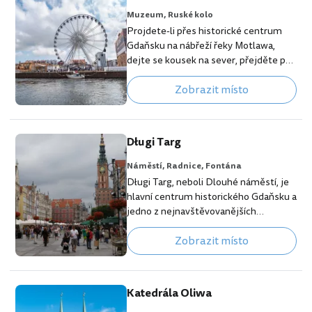
Muzeum,
Ruské kolo
Projdete-li přes historické centrum
Gdaňsku na nábřeží řeky Motlawa,
dejte se kousek na sever, přejděte po
jednom z mostů a zavítejte na malý
Zobrazit místo
ostrov Ołowianka. 👉 Naše tipy na
nejlepší hotely v Gdaňsku Kromě
neonového nápisu "Gdańsk", zde
najdete tři hlavní atrakce: vyhlídkové
Długi Targ
kolo, velmi zajímavé Námořní muzeum
a budovu Polské Baltské filharmonie
Náměstí,
Radnice,
Fontána
Frederica Chopina umístěnou v bývalé
Długi Targ, neboli Dlouhé náměstí, je
budově loděnic. Vyhlídkové kolo
hlavní centrum historického Gdaňsku a
AmberSky Gdaňské ruské…
jedno z nejnavštěvovanějších
turistických míst. Na jednom konci do
Zobrazit místo
ulice Długa, která vede směrem k
hlavnímu nádraží, na druhém místě se
skrz Zelenou bránu projde na nábřeží
řeky Moltawa. 👉 Naše tipy na nejlepší
Katedrála Oliwa
hotely v Gdaňsku Náměstí bylo