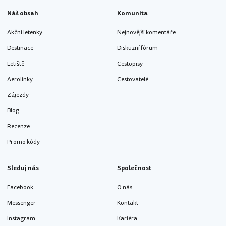
Náš obsah
Komunita
Akční letenky
Nejnovější komentáře
Destinace
Diskuzní fórum
Letiště
Cestopisy
Aerolinky
Cestovatelé
Zájezdy
Blog
Recenze
Promo kódy
Sleduj nás
Společnost
Facebook
O nás
Messenger
Kontakt
Instagram
Kariéra