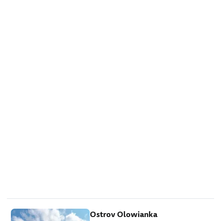
obdivovat spoustu zajímavých staveb.
Památky a zajímavosti Nejvíce…
Ostrov Olowianka