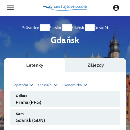
Průvodce
Polsko
Gdaňsk
Co vidět
Gdaňsk
Letenky
Zájezdy
Zpáteční
1 cestující
Ekonomická
Odkud
Kam