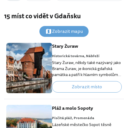
15 míst co vidět v Gdaňsku
Zobrazit mapu
Stary Żuraw
Historická továrna,
Nábřeží
Stary Żuraw, někdy také nazývaný jako
Brama Żuraw, je ikonická gdaňská
památka a patří k hlavním symbolům
města. 👉 Naše tipy na nejlepší hotely
Zobrazit místo
v Gdaňsku Gdaňsk od nepaměti těží ze
své polohy u Baltského moře a
funguje jako hlavní přístav pro celou
oblast. Na nábřeží řeky Moltawa blízko
Pláž a molo Sopoty
u jejího ústí do zálivu můžete
obdivovat historický jeřáb sloužící k
Písčitá pláž,
Promenáda
nakládce a vykládce námořních i říčních
Lázeňské městečko Sopot těsně