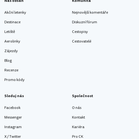
Náš obsah
Komunita
Akční letenky
Nejnovější komentáře
Destinace
Diskuzní fórum
Letiště
Cestopisy
Aerolinky
Cestovatelé
Zájezdy
Blog
Recenze
Promo kódy
Sleduj nás
Společnost
Facebook
O nás
Messenger
Kontakt
Instagram
Kariéra
X / Twitter
Pro CK