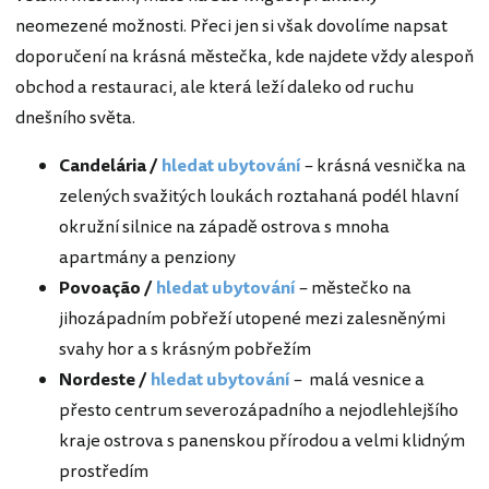
neomezené možnosti. Přeci jen si však dovolíme napsat
doporučení na krásná městečka, kde najdete vždy alespoň
obchod a restauraci, ale která leží daleko od ruchu
dnešního světa.
Candelária /
hledat ubytování
– krásná vesnička na
zelených svažitých loukách roztahaná podél hlavní
okružní silnice na západě ostrova s mnoha
apartmány a penziony
Povoação /
hledat ubytování
– městečko na
jihozápadním pobřeží utopené mezi zalesněnými
svahy hor a s krásným pobřežím
Nordeste /
hledat ubytování
– malá vesnice a
přesto centrum severozápadního a nejodlehlejšího
kraje ostrova s panenskou přírodou a velmi klidným
prostředím