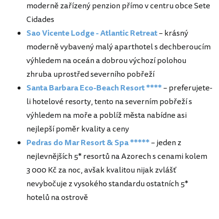
moderně zařízený penzion přímo v centru obce Sete
Cidades
Sao Vicente Lodge - Atlantic Retreat
– krásný
moderně vybavený malý aparthotel s dechberoucím
výhledem na oceán a dobrou výchozí polohou
zhruba uprostřed severního pobřeží
Santa Barbara Eco-Beach Resort ****
– preferujete-
li hotelové resorty, tento na severním pobřeží s
výhledem na moře a poblíž města nabídne asi
nejlepší poměr kvality a ceny
Pedras do Mar Resort & Spa *****
– jeden z
nejlevnějších 5* resortů na Azorech s cenami kolem
3 000 Kč za noc, avšak kvalitou nijak zvlášť
nevybočuje z vysokého standardu ostatních 5*
hotelů na ostrově