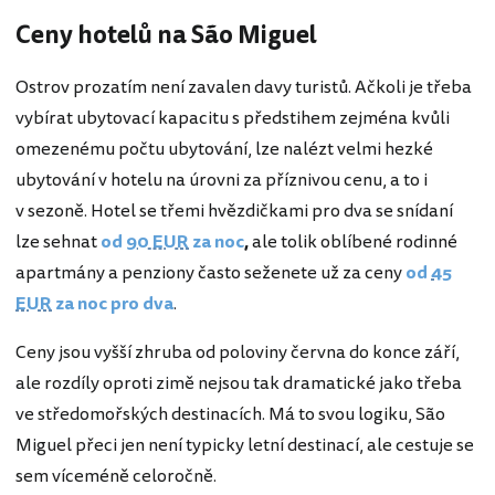
Ceny hotelů na São Miguel
Ostrov prozatím není zavalen davy turistů. Ačkoli je třeba
vybírat ubytovací kapacitu s předstihem zejména kvůli
omezenému počtu ubytování, lze nalézt velmi hezké
ubytování v hotelu na úrovni za příznivou cenu, a to i
v sezoně. Hotel se třemi hvězdičkami pro dva se snídaní
lze sehnat
od
90 EUR
za noc
,
ale tolik oblíbené rodinné
apartmány a penziony často seženete už za ceny
od
45
EUR
za noc pro dva
.
Ceny jsou vyšší zhruba od poloviny června do konce září,
ale rozdíly oproti zimě nejsou tak dramatické jako třeba
ve středomořských destinacích. Má to svou logiku, São
Miguel přeci jen není typicky letní destinací, ale cestuje se
sem víceméně celoročně.