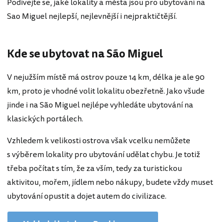
Podívejte se, jaké lokality a města jsou pro ubytování na
Sao Miguel nejlepší, nejlevnější i nejpraktičtější.
Kde se ubytovat na São Miguel
V nejužším místě má ostrov pouze 14 km, délka je ale 90
km, proto je vhodné volit lokalitu obezřetně. Jako všude
jinde i na São Miguel nejlépe vyhledáte ubytování na
klasických portálech.
Vzhledem k velikosti ostrova však vcelku nemůžete
s výběrem lokality pro ubytování udělat chybu. Je totiž
třeba počítat s tím, že za vším, tedy za turistickou
aktivitou, mořem, jídlem nebo nákupy, budete vždy muset
ubytování opustit a dojet autem do civilizace.