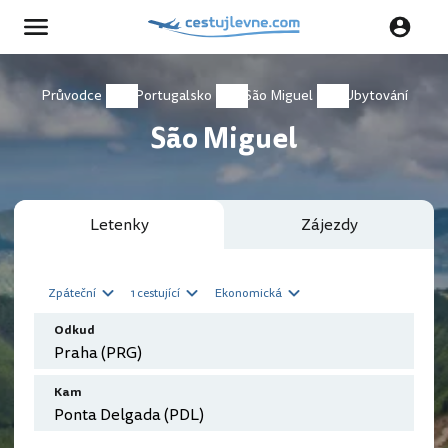
Průvodce
Portugalsko
São Miguel
Ubytování
São Miguel
Letenky
Zájezdy
Zpáteční
1 cestující
Ekonomická
Odkud
Kam