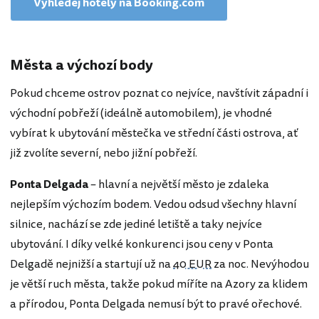
Vyhledej hotely na Booking.com
Města a výchozí body
Pokud chceme ostrov poznat co nejvíce, navštívit západní i
východní pobřeží (ideálně automobilem), je vhodné
vybírat k ubytování městečka ve střední části ostrova, ať
již zvolíte severní, nebo jižní pobřeží.
Ponta Delgada
– hlavní a největší město je zdaleka
nejlepším výchozím bodem. Vedou odsud všechny hlavní
silnice, nachází se zde jediné letiště a taky nejvíce
ubytování. I díky velké konkurenci jsou ceny v Ponta
Delgadě nejnižší a startují už na
40 EUR
za noc. Nevýhodou
je větší ruch města, takže pokud míříte na Azory za klidem
a přírodou, Ponta Delgada nemusí být to pravé ořechové.