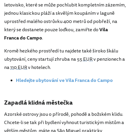
letovisko, které se může pochlubit kompletním zázemím,
jednou klasickou pláží a skvělým koupáním v laguně
uprostřed malého ostrůvku 400 metrů od pobřeží, na
který se dostanete pouze loďkou, zamiřte do
Vila
Franca do Campo
.
Kromě hezkého prostředí tu najdete také široko škálu
ubytování, ceny startují zhruba na
55 EUR
v penzionech a
na
110 EUR
v hotelech.
Hledejte ubytování ve Vila Franca do Campo
Zapadlá klidná městečka
Azorské ostrovy jsou o přírodě, pohodě a božském klidu.
Chcete-li se tak při bydlení vyhnout turistickým místům a
větším městům, máte na São Miguel prakticky