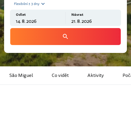
Flexibilní ± 3 dny
Odlet
Návrat
São Miguel
Co vidět
Aktivity
Poč