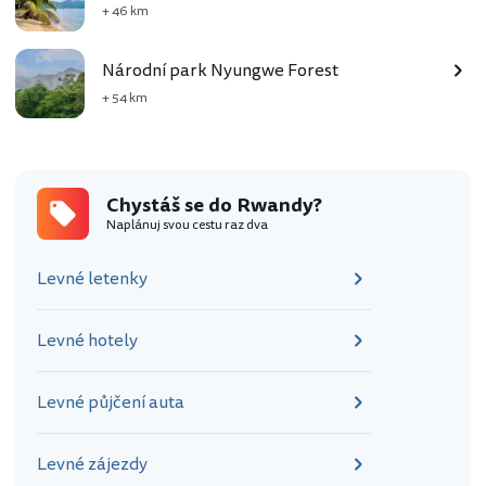
+ 46 km
Národní park Nyungwe Forest
+ 54 km
Chystáš se do Rwandy?
Naplánuj svou cestu raz dva
Levné letenky
Levné hotely
Levné půjčení auta
Levné zájezdy