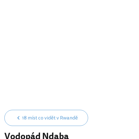
18 míst co vidět v Rwandě
Vodopád Ndaba