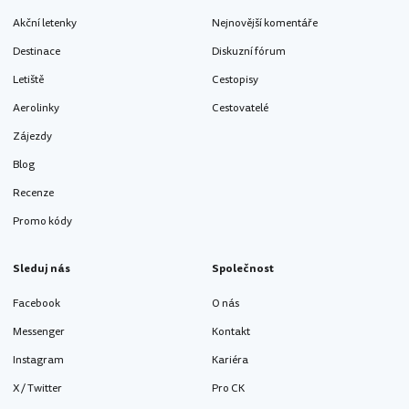
Akční letenky
Nejnovější komentáře
Destinace
Diskuzní fórum
Letiště
Cestopisy
Aerolinky
Cestovatelé
Zájezdy
Blog
Recenze
Promo kódy
Sleduj nás
Společnost
Facebook
O nás
Messenger
Kontakt
Instagram
Kariéra
X / Twitter
Pro CK