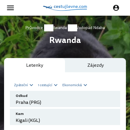
Průvodce
Rwanda
Vodopád Ndaba
Rwanda
Letenky
Zájezdy
Zpáteční
1 cestující
Ekonomická
Odkud
Kam