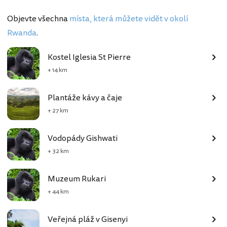
Objevte všechna
místa, která můžete vidět v okolí
Rwanda
.
Kostel Iglesia St Pierre
+ 14 km
Plantáže kávy a čaje
+ 27 km
Vodopády Gishwati
+ 32 km
Muzeum Rukari
+ 44 km
Veřejná pláž v Gisenyi