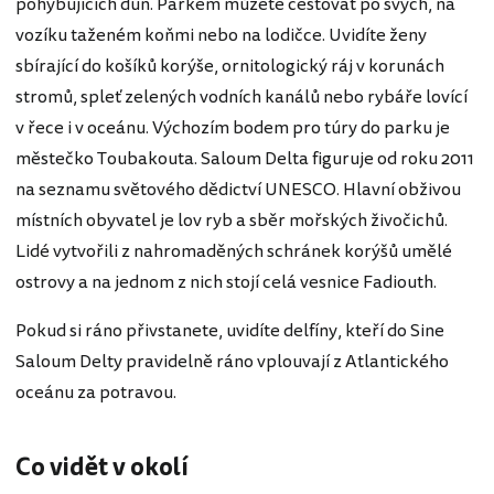
pohybujících dun. Parkem můžete cestovat po svých, na
vozíku taženém koňmi nebo na lodičce. Uvidíte ženy
sbírající do košíků korýše, ornitologický ráj v korunách
stromů, spleť zelených vodních kanálů nebo rybáře lovící
v řece i v oceánu. Výchozím bodem pro túry do parku je
městečko Toubakouta. Saloum Delta figuruje od roku 2011
na seznamu světového dědictví UNESCO. Hlavní obživou
místních obyvatel je lov ryb a sběr mořských živočichů.
Lidé vytvořili z nahromaděných schránek korýšů umělé
ostrovy a na jednom z nich stojí celá vesnice Fadiouth.
Pokud si ráno přivstanete, uvidíte delfíny, kteří do Sine
Saloum Delty pravidelně ráno vplouvají z Atlantického
oceánu za potravou.
Co vidět v okolí