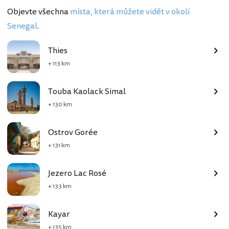
Objevte všechna
místa, která můžete vidět v okolí
Senegal
.
Thies
+ 113 km
Touba Kaolack Simal
+ 130 km
Ostrov Gorée
+ 131 km
Jezero Lac Rosé
+ 133 km
Kayar
+ 135 km