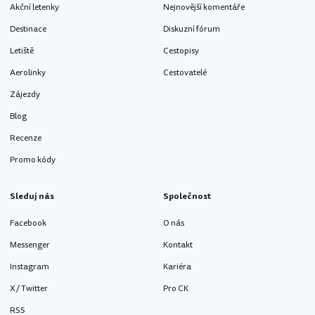
Akční letenky
Nejnovější komentáře
Destinace
Diskuzní fórum
Letiště
Cestopisy
Aerolinky
Cestovatelé
Zájezdy
Blog
Recenze
Promo kódy
Sleduj nás
Společnost
Facebook
O nás
Messenger
Kontakt
Instagram
Kariéra
X / Twitter
Pro CK
RSS