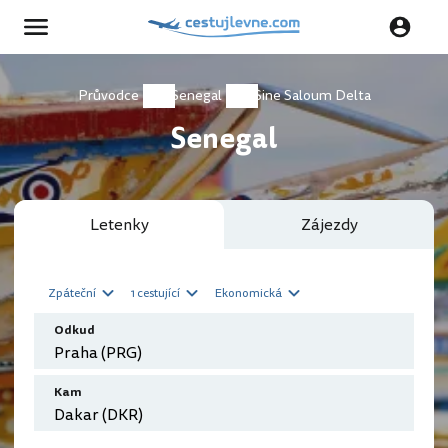
Průvodce
Senegal
Sine Saloum Delta
Senegal
Letenky
Zájezdy
Zpáteční
1 cestující
Ekonomická
Odkud
Kam