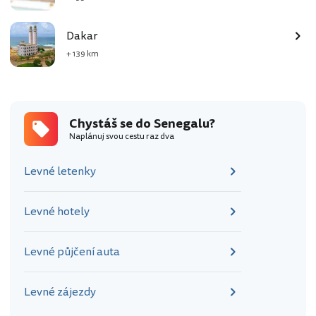
Dakar
+ 139 km
Chystáš se do Senegalu?
Naplánuj svou cestu raz dva
Levné letenky
Levné hotely
Levné půjčení auta
Levné zájezdy