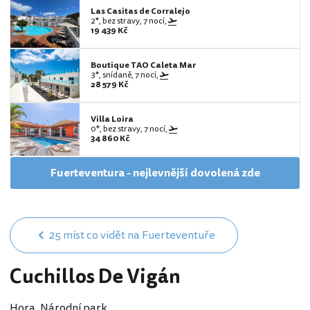
Las Casitas de Corralejo
2*, bez stravy, 7 nocí,
19 439 Kč
Boutique TAO Caleta Mar
3*, snídaně, 7 nocí,
28 579 Kč
Villa Loira
0*, bez stravy, 7 nocí,
34 860 Kč
Fuerteventura - nejlevnější dovolená zde
25 míst co vidět na Fuerteventuře
Cuchillos De Vigán
Hora, Národní park