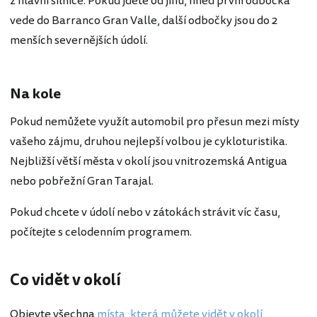
z hlavní silnice. Pokud jdete od jihu, hned první odbočka
vede do Barranco Gran Valle, další odbočky jsou do 2
menších severnějších údolí.
Na kole
Pokud nemůžete využít automobil pro přesun mezi místy
vašeho zájmu, druhou nejlepší volbou je cykloturistika.
Nejbližší větší města v okolí jsou vnitrozemská Antigua
nebo pobřežní Gran Tarajal.
Pokud chcete v údolí nebo v zátokách strávit víc času,
počítejte s celodenním programem.
Co vidět v okolí
Objevte všechna
místa, která můžete vidět v okolí