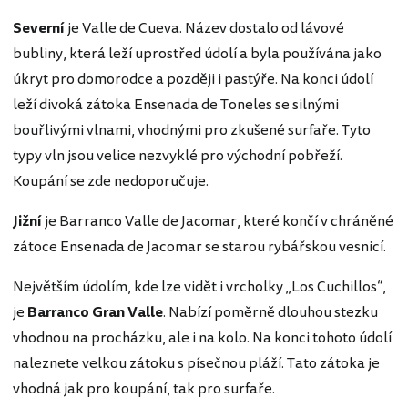
Severní
je Valle de Cueva. Název dostalo od lávové
bubliny, která leží uprostřed údolí a byla používána jako
úkryt pro domorodce a později i pastýře. Na konci údolí
leží divoká zátoka Ensenada de Toneles se silnými
bouřlivými vlnami, vhodnými pro zkušené surfaře. Tyto
typy vln jsou velice nezvyklé pro východní pobřeží.
Koupání se zde nedoporučuje.
Jižní
je Barranco Valle de Jacomar, které končí v chráněné
zátoce Ensenada de Jacomar se starou rybářskou vesnicí.
Největším údolím, kde lze vidět i vrcholky „Los Cuchillos“,
je
Barranco Gran Valle
. Nabízí poměrně dlouhou stezku
vhodnou na procházku, ale i na kolo. Na konci tohoto údolí
naleznete velkou zátoku s písečnou pláží. Tato zátoka je
vhodná jak pro koupání, tak pro surfaře.