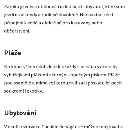
Zátoka je velice oblíbená i u domácích obyvatel, kteří sem
jezdí na víkendy a rodinné dovolené. Nachází se zde i
připojení k vodě a elektřině pro karavany nebo
občerstvení.
Pláže
Na konci všech údolí dojedete vždy k oceánu s exoticky
vyhlížejícími plážemi s černým sopečným pískem. Pláže
jsou osamělé a mimo veškerou civilizaci poskytující pocit
soukromí i exotiky.
Ubytování
V okolí rezervace Cuchillo de Vigán se můžete ubytovat v