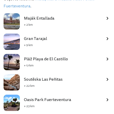
Fuerteventura
.
Maják Entallada
+ 2 km
Gran Tarajal
+ 9 km
Pláž Playa de El Castillo
+ 17 km
Soutěska Las Peñitas
+ 22 km
Oasis Park Fuerteventura
+ 23 km