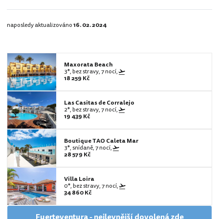
naposledy aktualizováno
16. 02. 2024
Maxorata Beach
3*, bez stravy, 7 nocí,
18 259 Kč
Las Casitas de Corralejo
2*, bez stravy, 7 nocí,
19 439 Kč
Boutique TAO Caleta Mar
3*, snídaně, 7 nocí,
28 579 Kč
Villa Loira
0*, bez stravy, 7 nocí,
34 860 Kč
Fuerteventura - nejlevnější dovolená zde