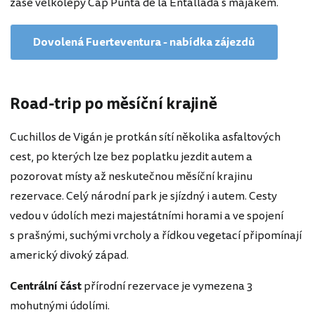
zase velkolepý Cap Punta de la Entallada s majákem.
Dovolená Fuerteventura - nabídka zájezdů
Road-trip po měsíční krajině
Cuchillos de Vigán je protkán sítí několika asfaltových
cest, po kterých lze bez poplatku jezdit autem a
pozorovat místy až neskutečnou měsíční krajinu
rezervace. Celý národní park je sjízdný i autem. Cesty
vedou v údolích mezi majestátními horami a ve spojení
s prašnými, suchými vrcholy a řídkou vegetací připomínají
americký divoký západ.
Centrální část
přírodní rezervace je vymezena 3
mohutnými údolími.