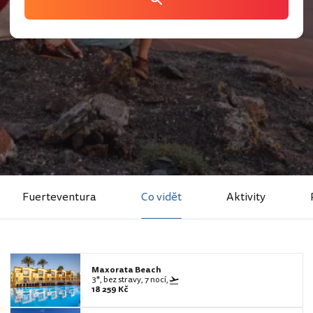
Fuerteventura
Co vidět
Aktivity
Maxorata Beach
3*, bez stravy, 7 nocí,
18 259 Kč