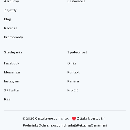
Aerolinky
Cestovatelé
Zájezdy
Blog
Recenze
Promo kódy
Sleduj nás
Společnost
Facebook
O nás
Messenger
Kontakt
Instagram
Kariéra
X / Twitter
Pro CK
RSS
© 2026 Cestujlevne.com s.r.o.
Z lásky k cestování
Podmínky
Ochrana osobních údajů
Reklama
Oznámení