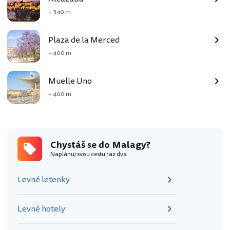
+ 340 m
Plaza de la Merced
+ 400 m
Muelle Uno
+ 400 m
Chystáš se do Malagy?
Naplánuj svou cestu raz dva
Levné letenky
Levné hotely