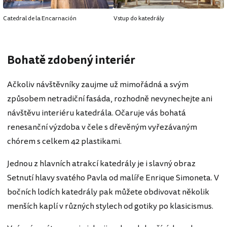
Catedral de la Encarnación
Vstup do katedrály
Bohatě zdobený interiér
Ačkoliv návštěvníky zaujme už mimořádná a svým
způsobem netradiční fasáda, rozhodně nevynechejte ani
návštěvu interiéru katedrála. Očaruje vás bohatá
renesanční výzdoba v čele s dřevěným vyřezávaným
chórem s celkem 42 plastikami.
Jednou z hlavních atrakcí katedrály je i slavný obraz
Setnutí hlavy svatého Pavla od malíře Enrique Simoneta. V
bočních lodích katedrály pak můžete obdivovat několik
menších kaplí v různých stylech od gotiky po klasicismus.