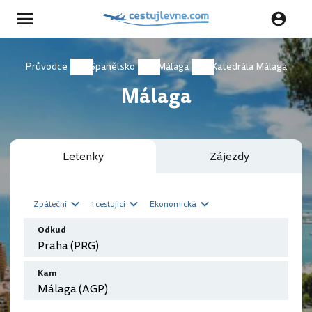
Průvodce
Španělsko
Málaga
Katedrála Málaga
Málaga
Letenky
Zájezdy
Zpáteční
1 cestující
Ekonomická
Odkud
Kam