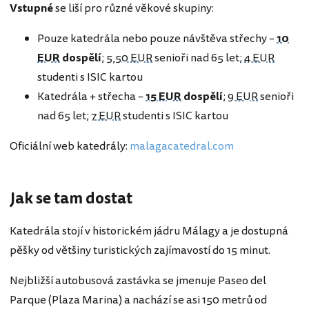
Vstupné
se liší pro různé věkové skupiny:
Pouze katedrála nebo pouze návštěva střechy –
10
EUR
dospělí
;
5,50 EUR
senioři nad 65 let;
4 EUR
studenti s ISIC kartou
Katedrála + střecha –
15 EUR
dospělí
;
9 EUR
senioři
nad 65 let;
7 EUR
studenti s ISIC kartou
Oficiální web katedrály:
malagacatedral.com
Jak se tam dostat
Katedrála stojí v historickém jádru Málagy a je dostupná
pěšky od většiny turistických zajímavostí do 15 minut.
Nejbližší autobusová zastávka se jmenuje Paseo del
Parque (Plaza Marina) a nachází se asi 150 metrů od