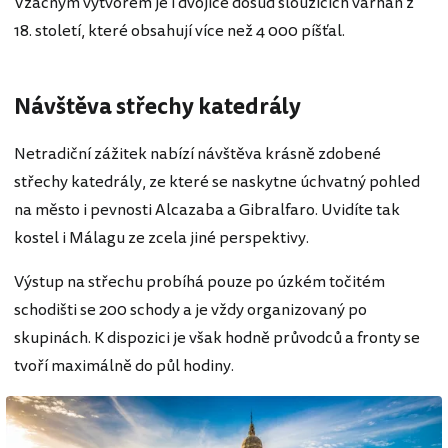
Vzácným výtvorem je i dvojice dosud sloužících varhan z
18. století, které obsahují více než 4 000 píšťal.
Návštěva střechy katedrály
Netradiční zážitek nabízí návštěva krásně zdobené
střechy katedrály, ze které se naskytne úchvatný pohled
na město i pevnosti Alcazaba a Gibralfaro. Uvidíte tak
kostel i Málagu ze zcela jiné perspektivy.
Výstup na střechu probíhá pouze po úzkém točitém
schodišti se 200 schody a je vždy organizovaný po
skupinách. K dispozici je však hodně průvodců a fronty se
tvoří maximálně do půl hodiny.