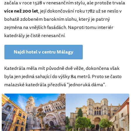
začala v roce 1528 v renesančním stylu, ale protože trvala
více než 200 let
, její dokončování roku 1782 už se neslo v
bohatě zdobeném barokním slohu, který je patrný
zejména na vnějších fasádách. Naproti tomu interiér
katedrály je čistě renesanční.
Najdi hotel v centru Málagy
Katedrála měla mít původně dvě věže, dokončena však
byla jen jediná sahající do výšky 84 metrů. Proto se často
malazské katedrála přezdívá "jednoruká dáma".