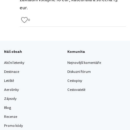
eur.
0
Náš obsah
Komunita
Akční letenky
Nejnovější komentáře
Destinace
Diskuzní fórum
Letiště
Cestopisy
Aerolinky
Cestovatelé
Zájezdy
Blog
Recenze
Promo kódy