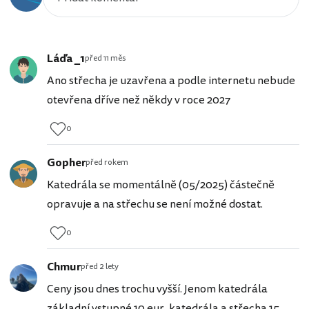
Láďa _1
před 11 měs
Ano střecha je uzavřena a podle internetu nebude
otevřena dříve než někdy v roce 2027
0
Gopher
před rokem
Katedrála se momentálně (05/2025) částečně
opravuje a na střechu se není možné dostat.
0
Chmur
před 2 lety
Ceny jsou dnes trochu vyšší. Jenom katedrála
základní vstupné 10 eur, katedrála a střecha 15