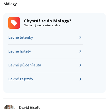
Málagy.
Chystáš se do Malagy?
Naplánuj svou cestu raz dva
Levné letenky
Levné hotely
Levné půjčení auta
Levné zájezdy
David Eiselt