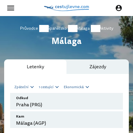
Průvodce
Španělsko
Málaga
Aktivity
Málaga
Letenky
Zájezdy
Zpáteční
1 cestující
Ekonomická
Odkud
Kam