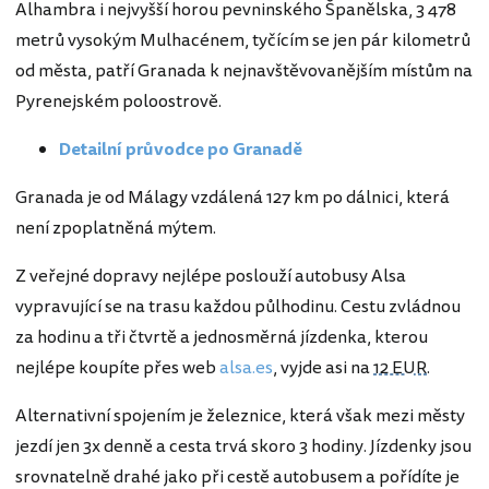
Alhambra i nejvyšší horou pevninského Španělska, 3 478
metrů vysokým Mulhacénem, tyčícím se jen pár kilometrů
od města, patří Granada k nejnavštěvovanějším místům na
Pyrenejském poloostrově.
Detailní průvodce po Granadě
Granada je od Málagy vzdálená 127 km po dálnici, která
není zpoplatněná mýtem.
Z veřejné dopravy nejlépe poslouží autobusy Alsa
vypravující se na trasu každou půlhodinu. Cestu zvládnou
za hodinu a tři čtvrtě a jednosměrná jízdenka, kterou
nejlépe koupíte přes web
alsa.es
, vyjde asi na
12 EUR
.
Alternativní spojením je železnice, která však mezi městy
jezdí jen 3x denně a cesta trvá skoro 3 hodiny. Jízdenky jsou
srovnatelně drahé jako při cestě autobusem a pořídíte je