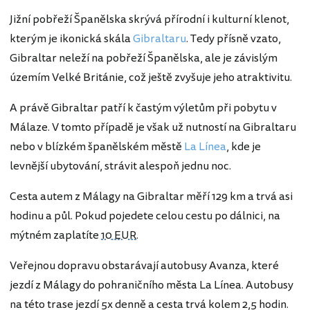
Jižní pobřeží Španělska skrývá přírodní i kulturní klenot,
kterým je ikonická skála
Gibraltaru
. Tedy přísně vzato,
Gibraltar neleží na pobřeží Španělska, ale je závislým
územím Velké Británie, což ještě zvyšuje jeho atraktivitu.
A právě Gibraltar patří k častým výletům při pobytu v
Málaze. V tomto případě je však už nutností na Gibraltaru
nebo v blízkém španělském městě
La Línea
, kde je
levnější ubytování, strávit alespoň jednu noc.
Cesta autem z Málagy na Gibraltar měří 129 km a trvá asi
hodinu a půl. Pokud pojedete celou cestu po dálnici, na
mýtném zaplatíte
10 EUR
.
Veřejnou dopravu obstarávají autobusy Avanza, které
jezdí z Málagy do pohraničního města La Línea. Autobusy
na této trase jezdí 5x denně a cesta trvá kolem 2,5 hodin.