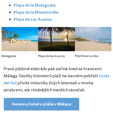
Playa de la Malagueta
Playa de la Misericordia
Playa de Las Acacias
Malagueta
Playa de las Acacias
Pláž Misericordia
Pravé plážové eldorádo pak začíná hned za hranicemi
Málagy. Desítky kilometrů pláží na slavném pobřeží
Costa
del Sol
přivítá milovníky živých letovisek s mnoha
atrakcemi, ale i klidnějších menších vesniček.
Rezervuj hotel u pláže v Málaze