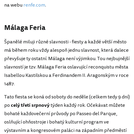
na webu
renfe.com
.
Málaga Feria
Španělé miluji různé slavnosti - fiesty a každé větší město
má během roku vždy alespoň jednu slavnost, která dalece
převyšuje ty ostatní. Málaga není výjimkou. Tou nejbujnější
slavností je tzv. Málaga Feria oslavující reconquistu města
Isabellou Kastilskou a Ferdinandem II. Aragonským v roce
1487.
Tato fiesta se koná od soboty do neděle (celkem tedy 9 dní)
po
celý třetí srpnový
týden každý rok. Očekávat můžete
bohaté každovečerní průvody po Passeo del Parque,
oslňující ohňostroje i bohatý kulturní program ve
výstavním a kongresovém paláci na západním předměstí