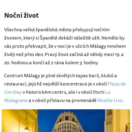
Noční život
Všechna velká španělská města překypují nočním
životem, který si Španělé dokáží náležitě užít. Nemělo by
vás proto překvapit, že v noci je v ulicích Málagy mnohem
živěji než přes den. Pravý život začíná až někdy mezi 19. a
20. hodinou a končí až z rána kolem 3. hodiny.
Centrum Málagy je plné skvělých tapas barů, klubů a
restaurací, jejichž největší koncentrace je v okolí
Plaza de
Uncibay
v historickém centru, ale i v okolí čtvrti
La
Malagueta
a v okolí přístavu na promenádě
Muelle Uno
.