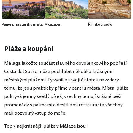
Panorama Starého města
Alcazaba
Římské divadlo
Pláže a koupání
Málaga jakožto součást slavného dovolenkového pobřeží
Costa del Sol se může pochlubit několika krásnými
městskými plážemi. Ty vynikají svoji čistotou navzdory
tomu, že jsou prakticky přímo v centru města. Místní pláže
pokrývá jemný světlý písek, všechny lemují krásné pěší
promenády s palmami a desítkami restaurací a všechny
mají pozvolný vstup do moře.
Top 3 nejkrásnější pláže v Málaze jsou: